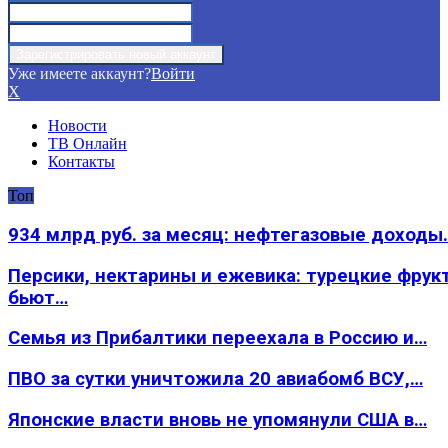
Уже имеете аккаунт?
Войти
X
Новости
ТВ Онлайн
Контакты
Топ
934 млрд руб. за месяц: нефтегазовые доходы
Персики, нектарины и ежевика: турецкие фрук
бьют…
Семья из Прибалтики переехала в Россию и…
ПВО за сутки уничтожила 20 авиабомб ВСУ,…
Японские власти вновь не упомянули США в…