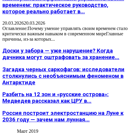
временем: практическое руководство,
которое реально работает в...
20.03.2026
20.03.2026
Оглавление:Почему умение управлять своим временем стало
критически важным навыком в современном миреГлавные
причины, из-за которых...
Доски у забора — уже нарушение? Когда
дачника могут оштрафовать за хранение...
Загадка черных саркофагов: исследователи
столкнулись с необъяснимым феноменом в
Антарктиде
Разбить на 12 зон и «русские острова»:
Медведев рассказал как ЦРУ в...
Россия построит электростанцию на Луне к
2036 году — зачем нам лунная...
Март 2019