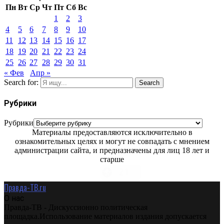
Пн
Вт
Ср
Чт
Пт
Сб
Вс
1
2
3
4
5
6
7
8
9
10
11
12
13
14
15
16
17
18
19
20
21
22
23
24
25
26
27
28
29
30
31
« Фев
Апр »
Search for:
Search
Рубрики
Рубрики
Материалы предоставляются исключительно в
ознакомительных целях и могут не совпадать с мнением
администрации сайта, и предназначены для лиц 18 лет и
старше
Правда-ТВ.ru
О нас
Правда-ТВ - Дискуссионно политическая
площадка.Использование материалов издания допускается