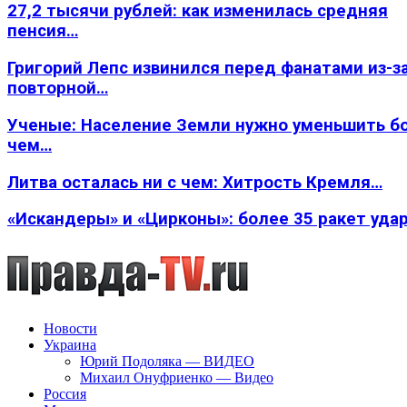
27,2 тысячи рублей: как изменилась средняя
пенсия…
Григорий Лепс извинился перед фанатами из-з
повторной…
Ученые: Население Земли нужно уменьшить б
чем…
Литва осталась ни с чем: Хитрость Кремля…
«Искандеры» и «Цирконы»: более 35 ракет уда
Новости
Украина
Юрий Подоляка — ВИДЕО
Михаил Онуфриенко — Видео
Россия