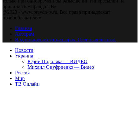
только при одновременном размещении гиперссылки на
оригинал в «Правда-ТВ»
@2023 - www.pravda-tv.ru. Все права принадлежат
правообладателям.
Главная
Авторам
Владельцам авторских прав. Ответственности.
Новости
Украина
Юрий Подоляка — ВИДЕО
Михаил Онуфриенко — Видео
Россия
Мир
ТВ Онлайн