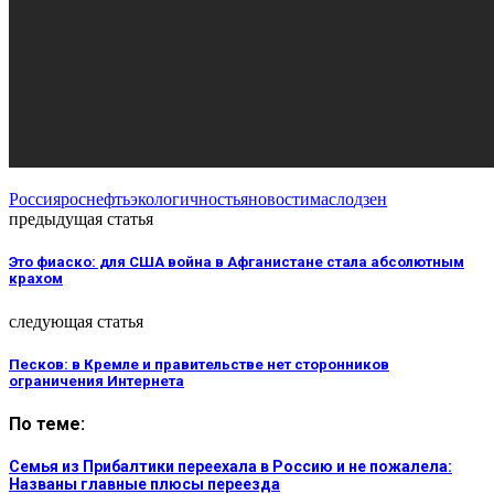
Россия
роснефть
экологичность
яновости
масло
дзен
предыдущая статья
Это фиаско: для США война в Афганистане стала абсолютным
крахом
следующая статья
Песков: в Кремле и правительстве нет сторонников
ограничения Интернета
По теме:
Семья из Прибалтики переехала в Россию и не пожалела:
Названы главные плюсы переезда