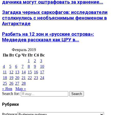
дачника могут оштрафовать за хранение...
Загадка черных саркофагов: исследователи
столкнулись с необъяснимым феноменом в
Антарктиде
Разбить на 12 зон и «русские острова»:
Медведев рассказал как ЦРУ в...
Февраль 2019
Пн
Вт
Ср
Чт
Пт
Сб
Вс
1
2
3
4
5
6
7
8
9
10
11
12
13
14
15
16
17
18
19
20
21
22
23
24
25
26
27
28
« Янв
Мар »
Search for:
Search
Рубрики
Рубрики