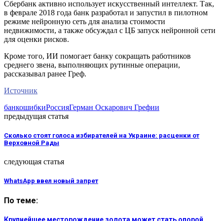
Сбербанк активно использует искусственный интеллект. Так,
в феврале 2018 года банк разработал и запустил в пилотном
режиме нейронную сеть для анализа стоимости
недвижимости, а также обсуждал с ЦБ запуск нейронной сети
для оценки рисков.
Кроме того, ИИ помогает банку сокращать работников
среднего звена, выполняющих рутинные операции,
рассказывал ранее Греф.
Источник
банк
ошибки
Россия
Герман Оскарович Греф
ии
предыдущая статья
Сколько стоят голоса избирателей на Украине: расценки от
Верховной Рады
следующая статья
WhatsApp ввел новый запрет
По теме:
Крупнейшее месторождение золота может стать опорой