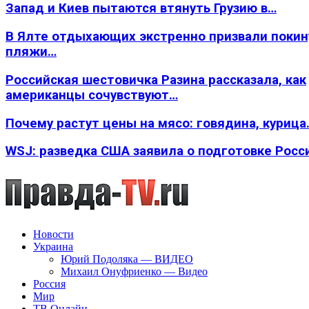
Запад и Киев пытаются втянуть Грузию в…
В Ялте отдыхающих экстренно призвали покин
пляжи…
Российская шестовичка Разина рассказала, как
американцы сочувствуют…
Почему растут цены на мясо: говядина, курица
WSJ: разведка США заявила о подготовке Росс
Новости
Украина
Юрий Подоляка — ВИДЕО
Михаил Онуфриенко — Видео
Россия
Мир
ТВ Онлайн