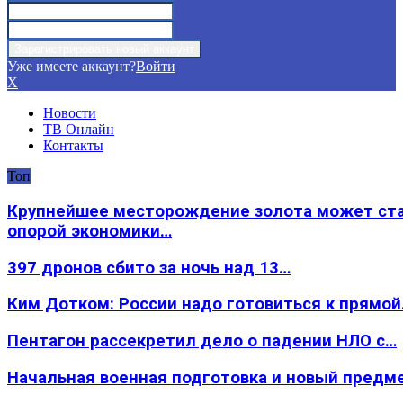
Уже имеете аккаунт?
Войти
X
Новости
ТВ Онлайн
Контакты
Топ
Крупнейшее месторождение золота может ст
опорой экономики…
397 дронов сбито за ночь над 13…
Ким Дотком: России надо готовиться к прямо
Пентагон рассекретил дело о падении НЛО с…
Начальная военная подготовка и новый предм