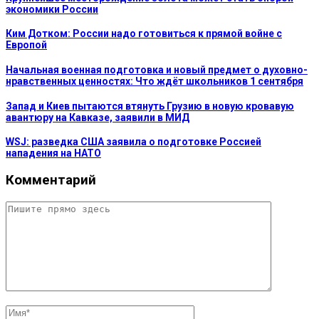
экономики России
Ким Дотком: России надо готовиться к прямой войне с
Европой
Начальная военная подготовка и новый предмет о духовно-
нравственных ценностях: Что ждёт школьников 1 сентября
Запад и Киев пытаются втянуть Грузию в новую кровавую
авантюру на Кавказе, заявили в МИД
WSJ: разведка США заявила о подготовке Россией
нападения на НАТО
Комментарий