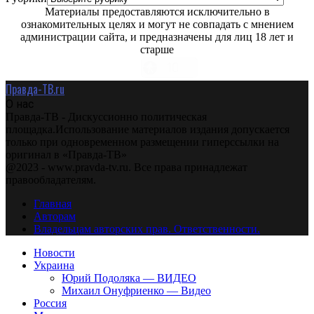
Материалы предоставляются исключительно в
ознакомительных целях и могут не совпадать с мнением
администрации сайта, и предназначены для лиц 18 лет и
старше
Правда-ТВ.ru
О нас
Правда-ТВ - Дискуссионно политическая
площадка.Использование материалов издания допускается
только при одновременном размещении гиперссылки на
оригинал в «Правда-ТВ»
@2023 - www.pravda-tv.ru. Все права принадлежат
правообладателям.
Главная
Авторам
Владельцам авторских прав. Ответственности.
Новости
Украина
Юрий Подоляка — ВИДЕО
Михаил Онуфриенко — Видео
Россия