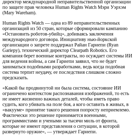
директор международной неправительственной организации
по защите прав человека Human Rights Watch Мэри Уэрхэм
(Mary Wareham).
Human Rights Watch — одна из 89 неправительственных
организаций из 50 стран, которые сформировали кампанию
«Остановить роботов-убийц», добиваясь заключения
международного договора. Инициативу нью-йоркской
организации о запрете поддержал Райан Гариепи (Ryan
Gariepy), технический директор Clearpath Robotics. Его
компания берет военные контракты, но осуждает системы ИИ
для ведения войны, а сам Гариепи заявил, что не будет
заниматься подобными разработками, ведь когда подобная
система терпит неудачу, ее последствия слишком сложно
предсказать.
«Какой бы продвинутой ни была система, состояние ИИ
ограничено контекстом распознавания изображений, то есть
не имеет жизненно важных деталей, чтобы иметь право
судить, кого убивать на поле боя, а кого оставить в живых, в
«вакууме» принятие такого решения попросту неприемлемо.
Фактически это решение принимается военными,
программистами и учеными за тысячи миль от фронта,
которые не имеют представления о ситуации, в которой
развернуто оружие», — утверждает Гариепи.