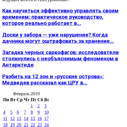
Как научиться эффективно управлять своим
временем: практическое руководство,
которое реально работает в...
Доски у забора — уже нарушение? Когда
дачника могут оштрафовать за хранение...
Загадка черных саркофагов: исследователи
столкнулись с необъяснимым феноменом в
Антарктиде
Разбить на 12 зон и «русские острова»:
Медведев рассказал как ЦРУ в...
Февраль 2019
Пн
Вт
Ср
Чт
Пт
Сб
Вс
1
2
3
4
5
6
7
8
9
10
11
12
13
14
15
16
17
18
19
20
21
22
23
24