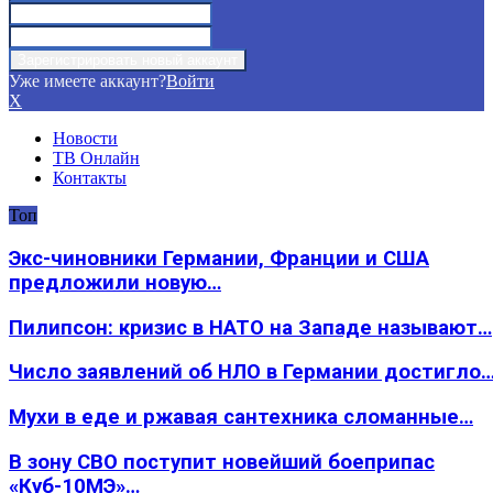
Уже имеете аккаунт?
Войти
X
Новости
ТВ Онлайн
Контакты
Топ
Экс-чиновники Германии, Франции и США
предложили новую…
Пилипсон: кризис в НАТО на Западе называют…
Число заявлений об НЛО в Германии достигло
Мухи в еде и ржавая сантехника сломанные…
В зону СВО поступит новейший боеприпас
«Куб-10МЭ»…