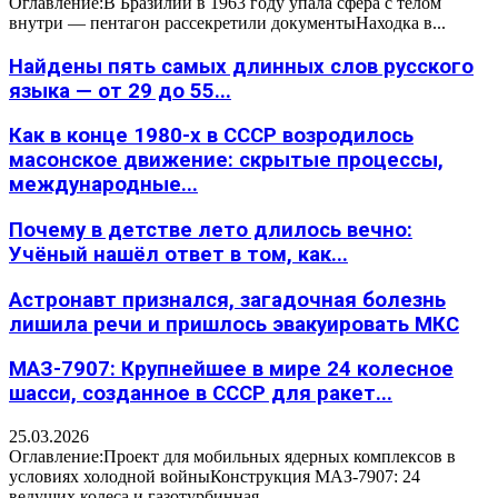
Оглавление:В Бразилии в 1963 году упала сфера с телом
внутри — пентагон рассекретили документыНаходка в...
Найдены пять самых длинных слов русского
языка — от 29 до 55...
Как в конце 1980-х в СССР возродилось
масонское движение: скрытые процессы,
международные...
Почему в детстве лето длилось вечно:
Учёный нашёл ответ в том, как...
Астронавт признался, загадочная болезнь
лишила речи и пришлось эвакуировать МКС
МАЗ-7907: Крупнейшее в мире 24 колесное
шасси, созданное в СССР для ракет...
25.03.2026
Оглавление:Проект для мобильных ядерных комплексов в
условиях холодной войныКонструкция МАЗ-7907: 24
ведущих колеса и газотурбинная...