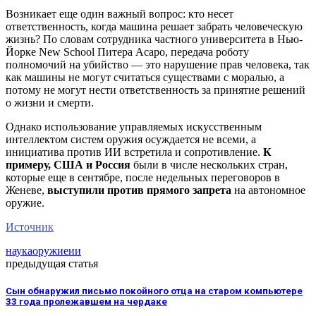
Возникает еще один важный вопрос: кто несет
ответственность, когда машина решает забрать человеческую
жизнь? По словам сотрудника частного университета в Нью-
Йорке New School Питера Асаро, передача роботу
полномочий на убийство — это нарушение прав человека, так
как машины не могут считаться существами с моралью, а
потому не могут нести ответственность за принятие решений
о жизни и смерти.
Однако использование управляемых искусственным
интеллектом систем оружия осуждается не всеми, а
инициатива против ИИ встретила и сопротивление.
К
примеру, США и Россия
были в числе нескольких стран,
которые еще в сентябре, после недельных переговоров в
Женеве,
выступили против прямого запрета
на автономное
оружие.
Источник
наука
оружие
ии
предыдущая статья
Сын обнаружил письмо покойного отца на старом компьютере
33 года пролежавшем на чердаке