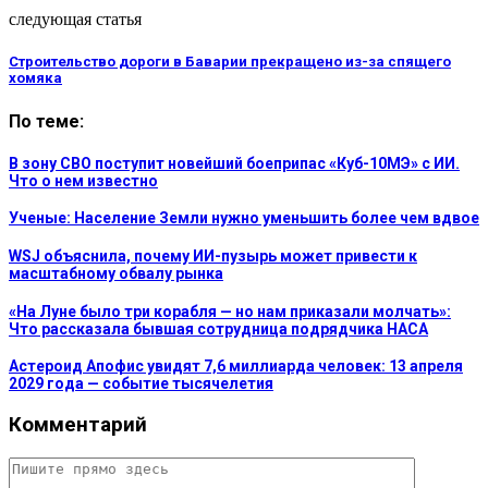
следующая статья
Строительство дороги в Баварии прекращено из-за спящего
хомяка
По теме:
В зону СВО поступит новейший боеприпас «Куб-10МЭ» с ИИ.
Что о нем известно
Ученые: Население Земли нужно уменьшить более чем вдвое
WSJ объяснила, почему ИИ-пузырь может привести к
масштабному обвалу рынка
«На Луне было три корабля — но нам приказали молчать»:
Что рассказала бывшая сотрудница подрядчика НАСА
Астероид Апофис увидят 7,6 миллиарда человек: 13 апреля
2029 года — событие тысячелетия
Комментарий