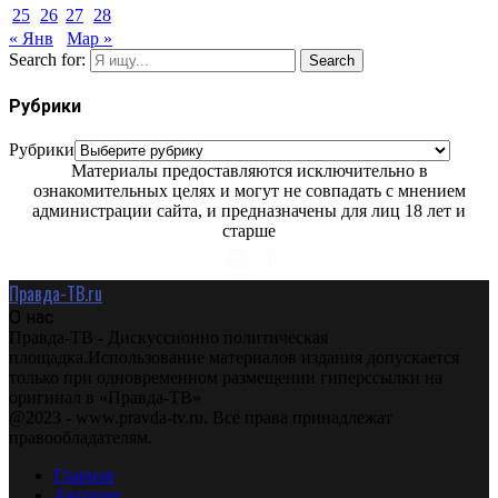
25
26
27
28
« Янв
Мар »
Search for:
Search
Рубрики
Рубрики
Материалы предоставляются исключительно в
ознакомительных целях и могут не совпадать с мнением
администрации сайта, и предназначены для лиц 18 лет и
старше
Правда-ТВ.ru
О нас
Правда-ТВ - Дискуссионно политическая
площадка.Использование материалов издания допускается
только при одновременном размещении гиперссылки на
оригинал в «Правда-ТВ»
@2023 - www.pravda-tv.ru. Все права принадлежат
правообладателям.
Главная
Авторам