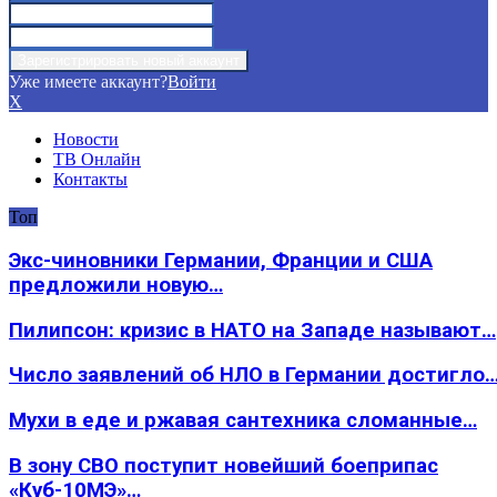
Уже имеете аккаунт?
Войти
X
Новости
ТВ Онлайн
Контакты
Топ
Экс-чиновники Германии, Франции и США
предложили новую…
Пилипсон: кризис в НАТО на Западе называют…
Число заявлений об НЛО в Германии достигло
Мухи в еде и ржавая сантехника сломанные…
В зону СВО поступит новейший боеприпас
«Куб-10МЭ»…