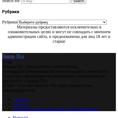
Search for:
Search
Рубрики
Рубрики
Материалы предоставляются исключительно в
ознакомительных целях и могут не совпадать с мнением
администрации сайта, и предназначены для лиц 18 лет и
старше
Правда-ТВ.ru
О нас
Правда-ТВ - Дискуссионно политическая
площадка.Использование материалов издания допускается
только при одновременном размещении гиперссылки на
оригинал в «Правда-ТВ»
@2023 - www.pravda-tv.ru. Все права принадлежат
правообладателям.
Главная
Авторам
Владельцам авторских прав. Ответственности.
Новости