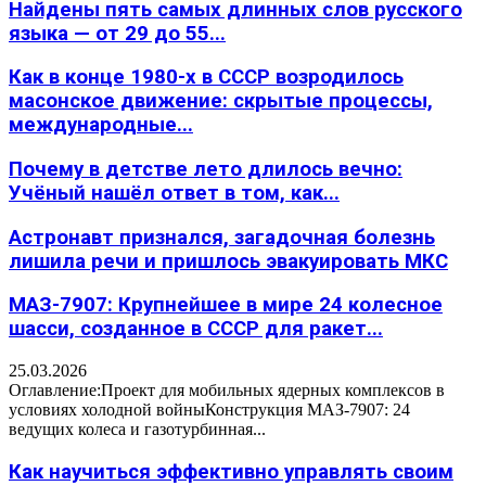
Найдены пять самых длинных слов русского
языка — от 29 до 55...
Как в конце 1980-х в СССР возродилось
масонское движение: скрытые процессы,
международные...
Почему в детстве лето длилось вечно:
Учёный нашёл ответ в том, как...
Астронавт признался, загадочная болезнь
лишила речи и пришлось эвакуировать МКС
МАЗ-7907: Крупнейшее в мире 24 колесное
шасси, созданное в СССР для ракет...
25.03.2026
Оглавление:Проект для мобильных ядерных комплексов в
условиях холодной войныКонструкция МАЗ-7907: 24
ведущих колеса и газотурбинная...
Как научиться эффективно управлять своим