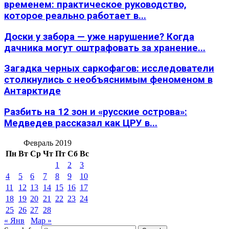
временем: практическое руководство,
которое реально работает в...
Доски у забора — уже нарушение? Когда
дачника могут оштрафовать за хранение...
Загадка черных саркофагов: исследователи
столкнулись с необъяснимым феноменом в
Антарктиде
Разбить на 12 зон и «русские острова»:
Медведев рассказал как ЦРУ в...
Февраль 2019
Пн
Вт
Ср
Чт
Пт
Сб
Вс
1
2
3
4
5
6
7
8
9
10
11
12
13
14
15
16
17
18
19
20
21
22
23
24
25
26
27
28
« Янв
Мар »