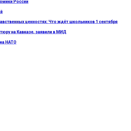
номики России
ой
равственных ценностях: Что ждёт школьников 1 сентября
тюру на Кавказе, заявили в МИД
 на НАТО