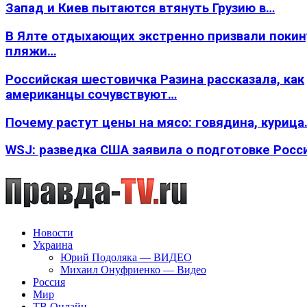
Запад и Киев пытаются втянуть Грузию в…
В Ялте отдыхающих экстренно призвали покин
пляжи…
Российская шестовичка Разина рассказала, как
американцы сочувствуют…
Почему растут цены на мясо: говядина, курица
WSJ: разведка США заявила о подготовке Росс
Новости
Украина
Юрий Подоляка — ВИДЕО
Михаил Онуфриенко — Видео
Россия
Мир
ТВ Онлайн