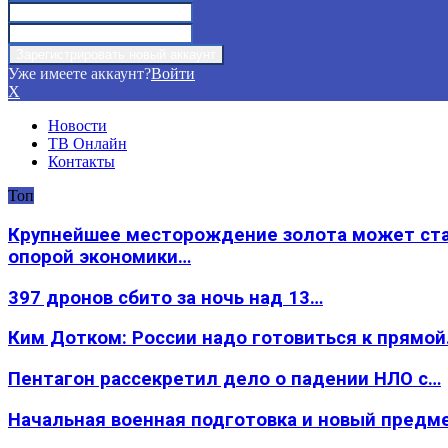
Уже имеете аккаунт?
Войти
X
Новости
ТВ Онлайн
Контакты
Топ
Крупнейшее месторождение золота может ст
опорой экономики…
397 дронов сбито за ночь над 13…
Ким Дотком: России надо готовиться к прямо
Пентагон рассекретил дело о падении НЛО с…
Начальная военная подготовка и новый предм