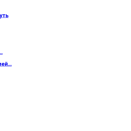
уть
…
ией…