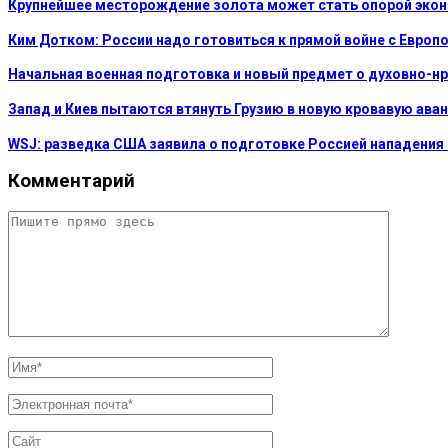
Крупнейшее месторождение золота может стать опорой эко
Ким Дотком: России надо готовиться к прямой войне с Европ
Начальная военная подготовка и новый предмет о духовно-н
Запад и Киев пытаются втянуть Грузию в новую кровавую аван
WSJ: разведка США заявила о подготовке Россией нападения
Комментарий