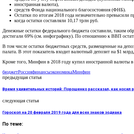
иностранная валюта),
средств Фонда национального благосостояния (ФНБ).
Остатки по итогам 2018 года незначительно превысили 
когда остатки составляли 10,17 трлн руб.
Денежные остатки федерального бюджета составили, таким обр
достигали 69% (см. инфографику). По отношению к ВВП остатки
В том числе остатки бюджетных средств, размещенные на депози
палата. В этот показатель входит валютный депозит на $1 млрд
Кроме того, Минфин в 2018 году купил иностранной валюты в о
бюджет
Россия
финансы
экономика
Минфин
предыдущая статья
Время удивительных историй: Порошенко рассказал, как носил 
следующая статья
Гороскоп на 20 февраля 2019 года для всех знаков зодиака
По теме: