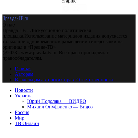
старше
Правда-ТВ.ru
О нас
Правда-ТВ - Дискуссионно политическая
площадка.Использование материалов издания допускается
только при одновременном размещении гиперссылки на
оригинал в «Правда-ТВ»
@2023 - www.pravda-tv.ru. Все права принадлежат
правообладателям.
Главная
Авторам
Владельцам авторских прав. Ответственности.
Новости
Украина
Юрий Подоляка — ВИДЕО
Михаил Онуфриенко — Видео
Россия
Мир
ТВ Онлайн