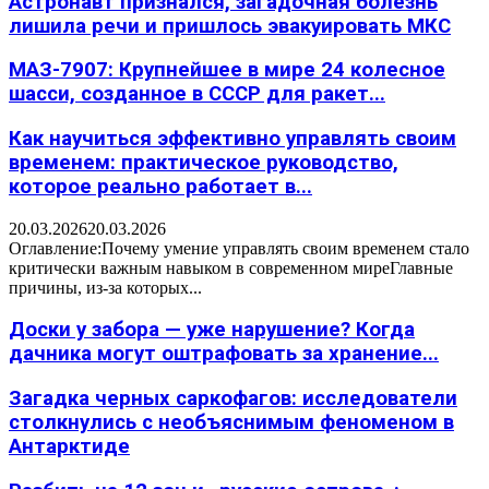
Астронавт признался, загадочная болезнь
лишила речи и пришлось эвакуировать МКС
МАЗ-7907: Крупнейшее в мире 24 колесное
шасси, созданное в СССР для ракет...
Как научиться эффективно управлять своим
временем: практическое руководство,
которое реально работает в...
20.03.2026
20.03.2026
Оглавление:Почему умение управлять своим временем стало
критически важным навыком в современном миреГлавные
причины, из-за которых...
Доски у забора — уже нарушение? Когда
дачника могут оштрафовать за хранение...
Загадка черных саркофагов: исследователи
столкнулись с необъяснимым феноменом в
Антарктиде