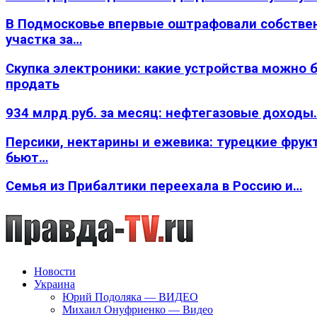
В Подмосковье впервые оштрафовали собстве
участка за…
Скупка электроники: какие устройства можно 
продать
934 млрд руб. за месяц: нефтегазовые доходы
Персики, нектарины и ежевика: турецкие фрук
бьют…
Семья из Прибалтики переехала в Россию и…
Новости
Украина
Юрий Подоляка — ВИДЕО
Михаил Онуфриенко — Видео