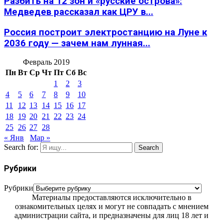
Разбить на 12 зон и «русские острова»:
Медведев рассказал как ЦРУ в...
Россия построит электростанцию на Луне к
2036 году — зачем нам лунная...
Февраль 2019
Пн
Вт
Ср
Чт
Пт
Сб
Вс
1
2
3
4
5
6
7
8
9
10
11
12
13
14
15
16
17
18
19
20
21
22
23
24
25
26
27
28
« Янв
Мар »
Search for:
Search
Рубрики
Рубрики
Материалы предоставляются исключительно в
ознакомительных целях и могут не совпадать с мнением
администрации сайта, и предназначены для лиц 18 лет и