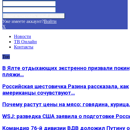
Уже имеете аккаунт?
Войти
X
Новости
ТВ Онлайн
Контакты
Топ
В Ялте отдыхающих экстренно призвали покин
пляжи…
Российская шестовичка Разина рассказала, как
американцы сочувствуют…
Почему растут цены на мясо: говядина, курица
WSJ: разведка США заявила о подготовке Росс
Командир 76-й дивизии ВДВ доложил Путину 