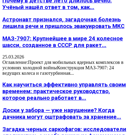
Почему в детстве лето длилось вечно:
Учёный нашёл ответ в том, как...
Астронавт признался, загадочная болезнь
лишила речи и пришлось эвакуировать МКС
МАЗ-7907: Крупнейшее в мире 24 колесное
шасси, созданное в СССР для ракет...
25.03.2026
Оглавление:Проект для мобильных ядерных комплексов в
условиях холодной войныКонструкция МАЗ-7907: 24
ведущих колеса и газотурбинная...
Как научиться эффективно управлять своим
временем: практическое руководство,
которое реально работает в...
Доски у забора — уже нарушение? Когда
дачника могут оштрафовать за хранение...
Загадка черных саркофагов: исследователи