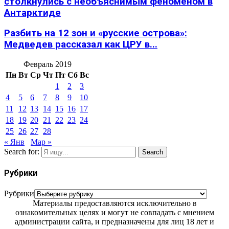
столкнулись с необъяснимым феноменом в
Антарктиде
Разбить на 12 зон и «русские острова»:
Медведев рассказал как ЦРУ в...
Февраль 2019
Пн
Вт
Ср
Чт
Пт
Сб
Вс
1
2
3
4
5
6
7
8
9
10
11
12
13
14
15
16
17
18
19
20
21
22
23
24
25
26
27
28
« Янв
Мар »
Search for:
Search
Рубрики
Рубрики
Материалы предоставляются исключительно в
ознакомительных целях и могут не совпадать с мнением
администрации сайта, и предназначены для лиц 18 лет и