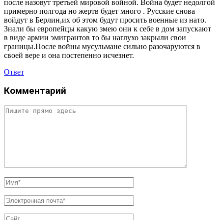
после назовут третьей мировой войной. Война будет недолгой
примерно полгода но жертв будет много . Русские снова
войдут в Берлин,их об этом будут просить военные из нато.
Знали бы европейцы какую змею они к себе в дом запускают
в виде армии эмигрантов то бы наглухо закрыли свои
границы.После войны мусульмане сильно разочаруются в
своей вере и она постепенно исчезнет.
Ответ
Комментарий