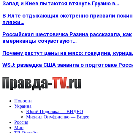
Запад и Киев пытаются втянуть Грузию в…
В Ялте отдыхающих экстренно призвали покин
пляжи…
Российская шестовичка Разина рассказала, как
американцы сочувствуют…
Почему растут цены на мясо: говядина, курица
WSJ: разведка США заявила о подготовке Росс
Новости
Украина
Юрий Подоляка — ВИДЕО
Михаил Онуфриенко — Видео
Россия
Мир
ТВ Онлайн