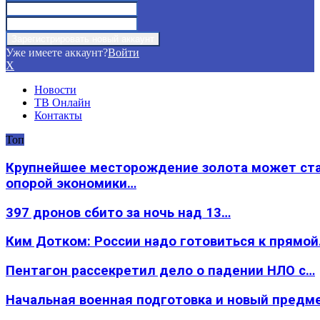
Уже имеете аккаунт?
Войти
X
Новости
ТВ Онлайн
Контакты
Топ
Крупнейшее месторождение золота может ст
опорой экономики…
397 дронов сбито за ночь над 13…
Ким Дотком: России надо готовиться к прямо
Пентагон рассекретил дело о падении НЛО с…
Начальная военная подготовка и новый предм