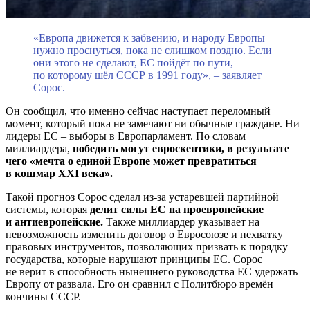
«Европа движется к забвению, и народу Европы
нужно проснуться, пока не слишком поздно. Если
они этого не сделают, ЕС пойдёт по пути,
по которому шёл СССР в 1991 году», – заявляет
Сорос.
Он сообщил, что именно сейчас наступает переломный
момент, который пока не замечают ни обычные граждане. Ни
лидеры ЕС – выборы в Европарламент. По словам
миллиардера,
победить могут евроскептики, в результате
чего «мечта о единой Европе может превратиться
в кошмар
XXI века».
Такой прогноз Сорос сделал из-за устаревшей партийной
системы, которая
делит силы ЕС на проевропейские
и антиевропейские.
Также миллиардер указывает на
невозможность изменить договор о Евросоюзе и нехватку
правовых инструментов, позволяющих призвать к порядку
государства, которые нарушают принципы ЕС. Сорос
не верит в способность нынешнего руководства ЕС удержать
Европу от развала. Его он сравнил с Политбюро времён
кончины СССР.