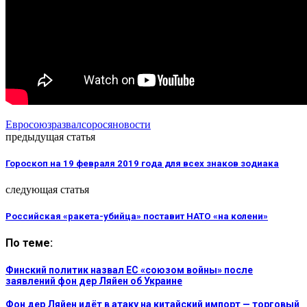
Евросоюз
развал
сорос
яновости
предыдущая статья
Гороскоп на 19 февраля 2019 года для всех знаков зодиака
следующая статья
Российская «ракета-убийца» поставит НАТО «на колени»
По теме:
Финский политик назвал ЕС «союзом войны» после
заявлений фон дер Ляйен об Украине
Фон дер Ляйен идёт в атаку на китайский импорт — торговый