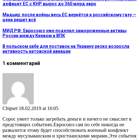
дефицит ЕС с КНР вырос до 360 млрд евро
Мадьяр: после войны весь ЕС вернётся к российскому газу —
цена решит всё
МИД РФ: Евросоюз уже поделил замороженные активы
России между Киевом и ВПК
В польском хабе для поставок на Украину резко возросла
активность натовской авиации
1 комментарий
Chipset
18.02.2019 at 16:05
Сорос умеет только загребать деньги и ничего не смыслит в
предстоящих событиях.Евросоюз сам по себе никогда не
развалится этому будет способствовать военный конфликт
между мусульманским и христианскими мирами.Эти события