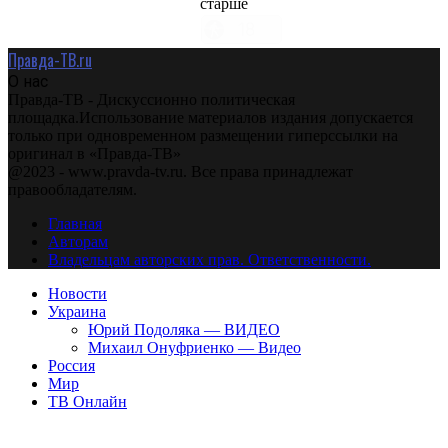
старше
Правда-ТВ.ru
О нас
Правда-ТВ - Дискуссионно политическая
площадка.Использование материалов издания допускается
только при одновременном размещении гиперссылки на
оригинал в «Правда-ТВ»
@2023 - www.pravda-tv.ru. Все права принадлежат
правообладателям.
Главная
Авторам
Владельцам авторских прав. Ответственности.
Новости
Украина
Юрий Подоляка — ВИДЕО
Михаил Онуфриенко — Видео
Россия
Мир
ТВ Онлайн