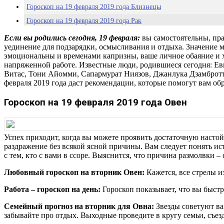
Гороскоп на 19 февраля 2019 года Близнецы
Гороскоп на 19 февраля 2019 года Рак
Гороскоп на 19 февраля 2019 года Лев
Если вы родились сегодня, 19 февраля:
вы самостоятельны, пра
уединение для подзарядки, осмысливания и отдыха. Значение 
Гороскоп на 19 февраля 2019 года Дева
эмоциональны и временами капризны, ваше личное обаяние и х
Гороскоп на 19 февраля 2019 года Весы
напряженной работе. Известные люди, родившиеся сегодня: Е
Витас, Тони Айомми, Сапармурат Ниязов, Джанлука Дзамбротт
Гороскоп на 19 февраля 2019 года Скорпион
февраля 2019 года даст рекомендации, которые помогут вам об
Гороскоп на 19 февраля 2019 года Стрелец
Гороскоп на 19 февраля 2019 года Овен
Гороскоп на 19 февраля 2019 года Козерог
Гороскоп на 19 февраля 2019 года Водолей
Гороскоп на 19 февраля 2019 года Рыбы
Успех приходит, когда вы можете проявить достаточную настойч
раздражение без всякой ясной причины. Вам следует понять ис
с тем, кто с вами в ссоре. Выяснится, что причина размолвки –
Любовный гороскоп на вторник Овен:
Кажется, все стрелы и
Работа – гороскоп на день:
Гороскоп показывает, что вы быстр
Семейный прогноз на вторник для Овна:
Звезды советуют ва
забывайте про отдых. Выходные проведите в кругу семьи, съезд