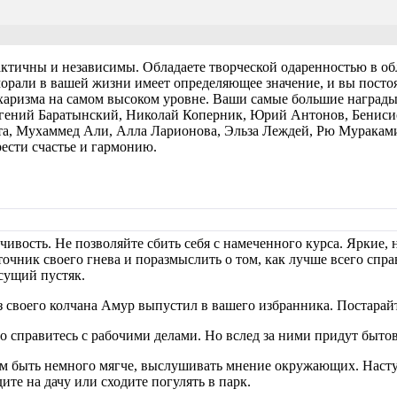
ктичны и независимы. Обладаете творческой одаренностью в обл
морали в вашей жизни имеет определяющее значение, и вы посто
аризма на самом высоком уровне. Ваши самые большие награды 
вгений Баратынский, Николай Коперник, Юрий Антонов, Бениси
а, Мухаммед Али, Алла Ларионова, Эльза Леждей, Рю Мураками,
рести счастье и гармонию.
ивость. Не позволяйте сбить себя с намеченного курса. Яркие, 
точник своего гнева и поразмыслить о том, как лучше всего спр
 сущий пустяк.
з своего колчана Амур выпустил в вашего избранника. Постарай
о справитесь с рабочими делами. Но вслед за ними придут быто
м быть немного мягче, выслушивать мнение окружающих. Насту
ите на дачу или сходите погулять в парк.