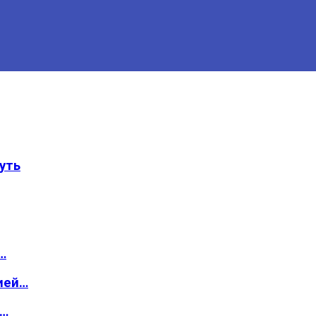
уть
…
ией…
о…