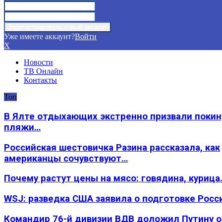
Уже имеете аккаунт?
Войти
X
Новости
ТВ Онлайн
Контакты
Топ
В Ялте отдыхающих экстренно призвали покин
пляжи…
Российская шестовичка Разина рассказала, как
американцы сочувствуют…
Почему растут цены на мясо: говядина, курица
WSJ: разведка США заявила о подготовке Росс
Командир 76-й дивизии ВДВ доложил Путину 