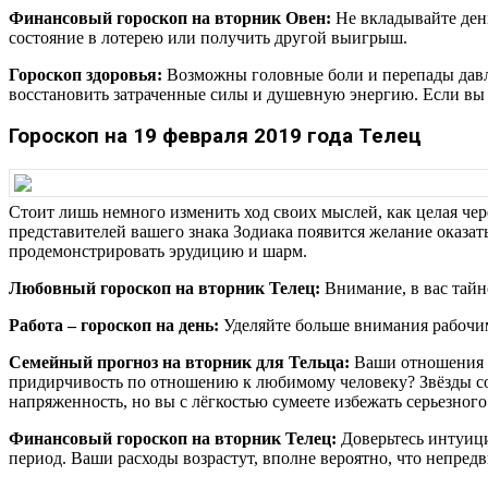
Финансовый гороскоп на вторник Овен:
Не вкладывайте день
состояние в лотерею или получить другой выигрыш.
Гороскоп здоровья:
Возможны головные боли и перепады давле
восстановить затраченные силы и душевную энергию. Если вы д
Гороскоп на 19 февраля 2019 года Телец
Стоит лишь немного изменить ход своих мыслей, как целая чер
представителей вашего знака Зодиака появится желание оказат
продемонстрировать эрудицию и шарм.
Любовный гороскоп на вторник Телец:
Внимание, в вас тайн
Работа – гороскоп на день:
Уделяйте больше внимания рабочим
Семейный прогноз на вторник для Тельца:
Ваши отношения в
придирчивость по отношению к любимому человеку? Звёзды сов
напряженность, но вы с лёгкостью сумеете избежать серьезного
Финансовый гороскоп на вторник Телец:
Доверьтесь интуици
период. Ваши расходы возрастут, вполне вероятно, что непред