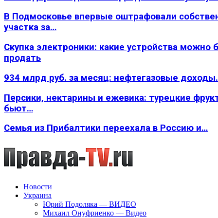
В Подмосковье впервые оштрафовали собстве
участка за…
Скупка электроники: какие устройства можно 
продать
934 млрд руб. за месяц: нефтегазовые доходы
Персики, нектарины и ежевика: турецкие фрук
бьют…
Семья из Прибалтики переехала в Россию и…
Новости
Украина
Юрий Подоляка — ВИДЕО
Михаил Онуфриенко — Видео