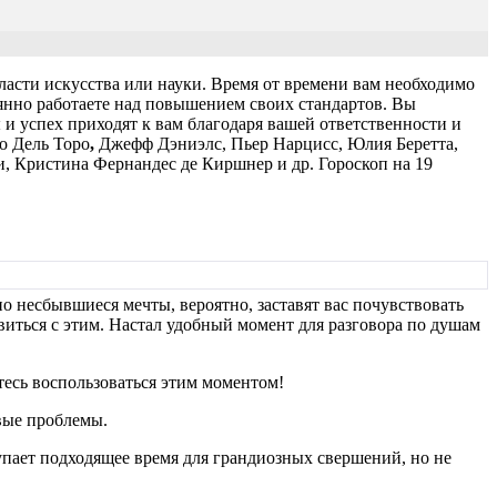
асти искусства или науки. Время от времени вам необходимо
янно работаете над повышением своих стандартов. Вы
и успех приходят к вам благодаря вашей ответственности и
о Дель Торо
,
Джефф Дэниэлс, Пьер Нарцисс, Юлия Беретта,
 Кристина Фернандес де Киршнер и др. Гороскоп на 19
но несбывшиеся мечты, вероятно, заставят вас почувствовать
авиться с этим. Настал удобный момент для разговора по душам
тесь воспользоваться этим моментом!
вые проблемы.
пает подходящее время для грандиозных свершений, но не