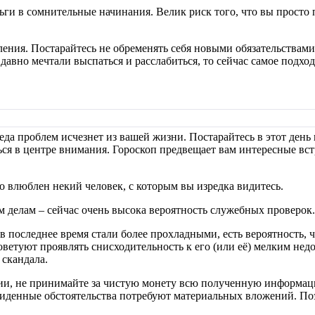
ги в сомнительные начинания. Велик риск того, что вы просто 
ния. Постарайтесь не обременять себя новыми обязательствами.
авно мечтали выспаться и расслабиться, то сейчас самое подход
еда проблем исчезнет из вашей жизни. Постарайтесь в этот день
ься в центре внимания. Гороскоп предвещает вам интересные вс
о влюблен некий человек, с которым вы изредка видитесь.
 делам – сейчас очень высока вероятность служебных проверок.
 последнее время стали более прохладными, есть вероятность, 
етуют проявлять снисходительность к его (или её) мелким недо
 скандала.
и, не принимайте за чистую монету всю полученную информацию
виденные обстоятельства потребуют материальных вложений. Поэ