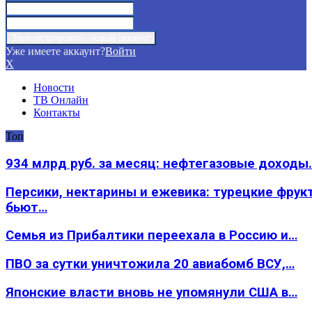
Уже имеете аккаунт?
Войти
X
Новости
ТВ Онлайн
Контакты
Топ
934 млрд руб. за месяц: нефтегазовые доходы
Персики, нектарины и ежевика: турецкие фрук
бьют…
Семья из Прибалтики переехала в Россию и…
ПВО за сутки уничтожила 20 авиабомб ВСУ,…
Японские власти вновь не упомянули США в…