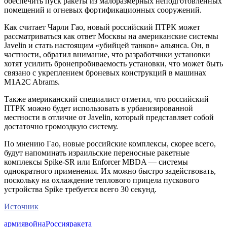
обеспечить пуск ракеты из малоразмерных неподготовленных
помещений и огневых фортификационных сооружений.
Как считает Чарли Гао, новый российский ПТРК может
рассматриваться как ответ Москвы на американские системы
Javelin и стать настоящим «убийцей танков» альянса. Он, в
частности, обратил внимание, что разработчики установки
хотят усилить бронепробиваемость установки, что может быть
связано с укреплением броневых конструкций в машинах
M1A2C Abrams.
Также американский специалист отметил, что российский
ПТРК можно будет использовать в урбанизированной
местности в отличие от Javelin, который представляет собой
достаточно громоздкую систему.
По мнению Гао, новые российские комплексы, скорее всего,
будут напоминать израильские переносные ракетные
комплексы Spike-SR или Enforcer MBDA — системы
однократного применения. Их можно быстро задействовать,
поскольку на охлаждение теплового прицела пускового
устройства Spike требуется всего 30 секунд.
Источник
армия
война
Россия
ракета