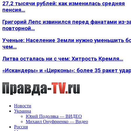
27,2 тысячи рублей: как изменилась средняя
пенсия…
Григорий Лепс извинился перед фанатами из-з
повторной…
Ученые: Население Земли нужно уменьшить б
чем…
Литва осталась ни с чем: Хитрость Кремля…
«Искандеры» и «Цирконы»: более 35 ракет уда
Новости
Украина
Юрий Подоляка — ВИДЕО
Михаил Онуфриенко — Видео
Россия