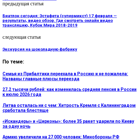
предыдущая статья
Биатлон сегодня: Эстафета (супермикст) 17 февраля —
результаты, видео обзор. Где смотреть онлайн видео
трансляцию, Кубок Мира 2018-2019
следующая статья
Экскурсия на шоколадную фабрику
По теме:
Семья из Прибалтики переехала в Россию и не пожалела:
Названы главные плюсы переезда
27,2 тысячи рублей: как изменилась средняя пенсия в России
к июлю 2026 года
Литва осталась ни с чем: Хитрость Кремля с Калининградом
сработала блестяще
«Искандеры» и «Цирконы»: более 35 ракет ударили по Киеву
за одну ночь
Армию увеличили на 27 000 человек: Минобороны РФ