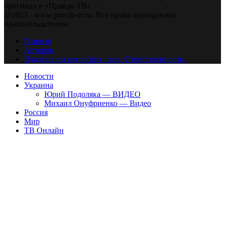
оригинал в «Правда-ТВ»
@2023 - www.pravda-tv.ru. Все права принадлежат
правообладателям.
Главная
Авторам
Владельцам авторских прав. Ответственности.
Новости
Украина
Юрий Подоляка — ВИДЕО
Михаил Онуфриенко — Видео
Россия
Мир
ТВ Онлайн