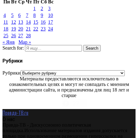
Пн
Вт
Ср
Чт
Пт
Сб
Вс
1
2
3
4
5
6
7
8
9
10
11
12
13
14
15
16
17
18
19
20
21
22
23
24
25
26
27
28
« Янв
Мар »
Search for:
Search
Рубрики
Рубрики
Материалы предоставляются исключительно в
ознакомительных целях и могут не совпадать с мнением
администрации сайта, и предназначены для лиц 18 лет и
старше
Правда-ТВ.ru
О нас
Правда-ТВ - Дискуссионно политическая
площадка.Использование материалов издания допускается
только при одновременном размещении гиперссылки на