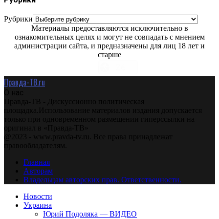
Рубрики
Материалы предоставляются исключительно в
ознакомительных целях и могут не совпадать с мнением
администрации сайта, и предназначены для лиц 18 лет и
старше
Правда-ТВ.ru
О нас
Правда-ТВ - Дискуссионно политическая
площадка.Использование материалов издания допускается
только при одновременном размещении гиперссылки на
оригинал в «Правда-ТВ»
@2023 - www.pravda-tv.ru. Все права принадлежат
правообладателям.
Главная
Авторам
Владельцам авторских прав. Ответственности.
Новости
Украина
Юрий Подоляка — ВИДЕО