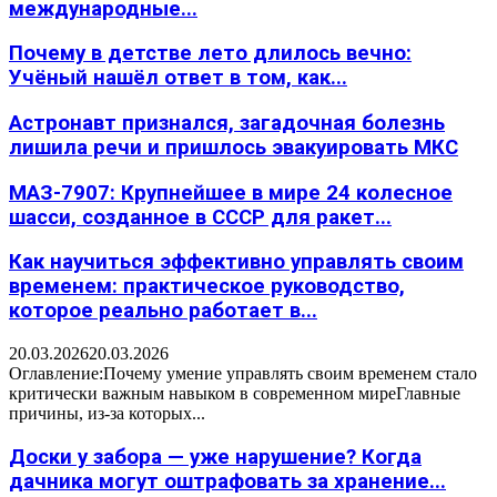
международные...
Почему в детстве лето длилось вечно:
Учёный нашёл ответ в том, как...
Астронавт признался, загадочная болезнь
лишила речи и пришлось эвакуировать МКС
МАЗ-7907: Крупнейшее в мире 24 колесное
шасси, созданное в СССР для ракет...
Как научиться эффективно управлять своим
временем: практическое руководство,
которое реально работает в...
20.03.2026
20.03.2026
Оглавление:Почему умение управлять своим временем стало
критически важным навыком в современном миреГлавные
причины, из-за которых...
Доски у забора — уже нарушение? Когда
дачника могут оштрафовать за хранение...