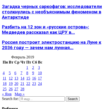
Загадка черных саркофагов: исследователи
столкнулись с необъяснимым феноменом в
Антарктиде
Разбить на 12 зон и «русские острова»:
Медведев рассказал как ЦРУ в...
Россия построит электростанцию на Луне к
2036 году — зачем нам лунная...
Февраль 2019
Пн
Вт
Ср
Чт
Пт
Сб
Вс
1
2
3
4
5
6
7
8
9
10
11
12
13
14
15
16
17
18
19
20
21
22
23
24
25
26
27
28
« Янв
Мар »
Search for:
Search
Рубрики