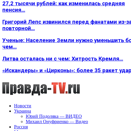
27,2 тысячи рублей: как изменилась средняя
пенсия…
Григорий Лепс извинился перед фанатами из-з
повторной…
Ученые: Население Земли нужно уменьшить б
чем…
Литва осталась ни с чем: Хитрость Кремля…
«Искандеры» и «Цирконы»: более 35 ракет уда
Новости
Украина
Юрий Подоляка — ВИДЕО
Михаил Онуфриенко — Видео
Россия