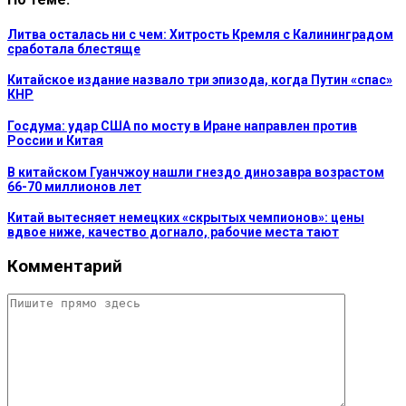
Литва осталась ни с чем: Хитрость Кремля с Калининградом
сработала блестяще
Китайское издание назвало три эпизода, когда Путин «спас»
КНР
Госдума: удар США по мосту в Иране направлен против
России и Китая
В китайском Гуанчжоу нашли гнездо динозавра возрастом
66-70 миллионов лет
Китай вытесняет немецких «скрытых чемпионов»: цены
вдвое ниже, качество догнало, рабочие места тают
Комментарий