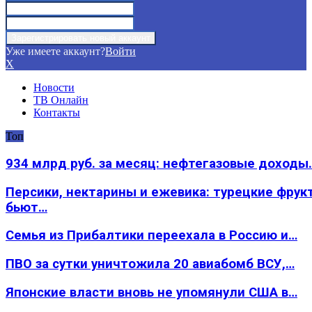
Уже имеете аккаунт?
Войти
X
Новости
ТВ Онлайн
Контакты
Топ
934 млрд руб. за месяц: нефтегазовые доходы
Персики, нектарины и ежевика: турецкие фрук
бьют…
Семья из Прибалтики переехала в Россию и…
ПВО за сутки уничтожила 20 авиабомб ВСУ,…
Японские власти вновь не упомянули США в…