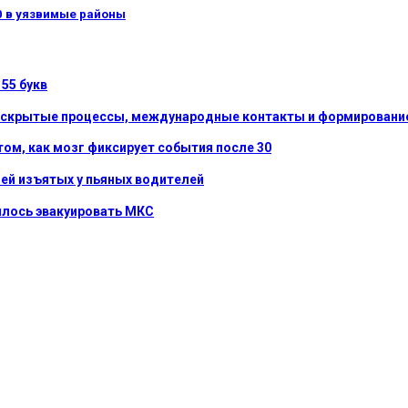
0 в уязвимые районы
55 букв
: скрытые процессы, международные контакты и формирование
том, как мозг фиксирует события после 30
ей изъятых у пьяных водителей
шлось эвакуировать МКС