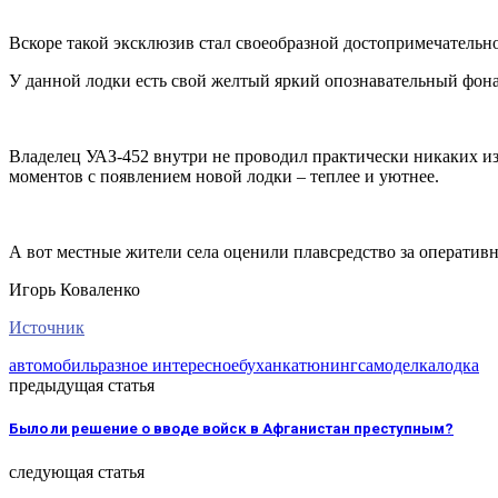
Вскоре такой эксклюзив стал своеобразной достопримечательн
У данной лодки есть свой желтый яркий опознавательный фона
Владелец УАЗ-452 внутри не проводил практически никаких из
моментов с появлением новой лодки – теплее и уютнее.
А вот местные жители села оценили плавсредство за оператив
Игорь Коваленко
Источник
автомобиль
разное интересное
буханка
тюнинг
самоделка
лодка
предыдущая статья
Было ли решение о вводе войск в Афганистан преступным?
следующая статья