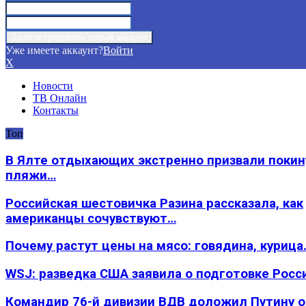
Уже имеете аккаунт?
Войти
X
Новости
ТВ Онлайн
Контакты
Топ
В Ялте отдыхающих экстренно призвали покин
пляжи…
Российская шестовичка Разина рассказала, как
американцы сочувствуют…
Почему растут цены на мясо: говядина, курица
WSJ: разведка США заявила о подготовке Росс
Командир 76-й дивизии ВДВ доложил Путину 