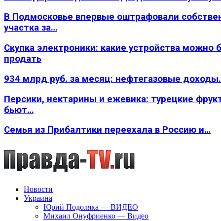
В Подмосковье впервые оштрафовали собстве
участка за…
Скупка электроники: какие устройства можно 
продать
934 млрд руб. за месяц: нефтегазовые доходы
Персики, нектарины и ежевика: турецкие фрук
бьют…
Семья из Прибалтики переехала в Россию и…
Новости
Украина
Юрий Подоляка — ВИДЕО
Михаил Онуфриенко — Видео