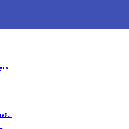
уть
…
ией…
о…