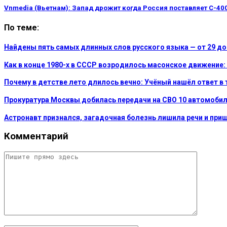
Vnmedia (Вьетнам): Запад дрожит когда Россия поставляет С-40
По теме:
Найдены пять самых длинных слов русского языка — от 29 до 
Как в конце 1980-х в СССР возродилось масонское движение
Почему в детстве лето длилось вечно: Учёный нашёл ответ в 
Прокуратура Москвы добилась передачи на СВО 10 автомобил
Астронавт признался, загадочная болезнь лишила речи и при
Комментарий