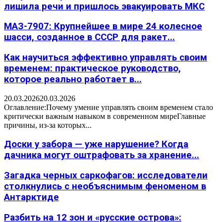
лишила речи и пришлось эвакуировать МКС
МАЗ-7907: Крупнейшее в мире 24 колесное
шасси, созданное в СССР для ракет...
Как научиться эффективно управлять своим
временем: практическое руководство,
которое реально работает в...
20.03.2026
20.03.2026
Оглавление:Почему умение управлять своим временем стало
критически важным навыком в современном миреГлавные
причины, из-за которых...
Доски у забора — уже нарушение? Когда
дачника могут оштрафовать за хранение...
Загадка черных саркофагов: исследователи
столкнулись с необъяснимым феноменом в
Антарктиде
Разбить на 12 зон и «русские острова»: