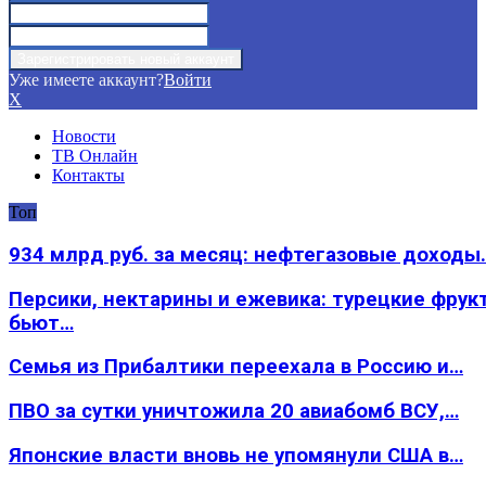
Уже имеете аккаунт?
Войти
X
Новости
ТВ Онлайн
Контакты
Топ
934 млрд руб. за месяц: нефтегазовые доходы
Персики, нектарины и ежевика: турецкие фрук
бьют…
Семья из Прибалтики переехала в Россию и…
ПВО за сутки уничтожила 20 авиабомб ВСУ,…
Японские власти вновь не упомянули США в…