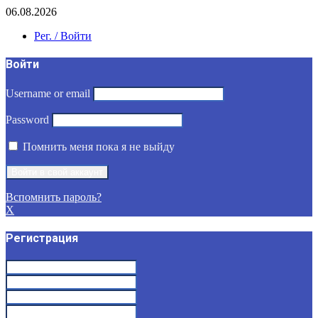
06.08.2026
Рег. / Войти
Войти
Username or email
Password
Помнить меня пока я не выйду
Вспомнить пароль?
X
Регистрация