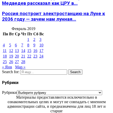
Медведев рассказал как ЦРУ в...
Россия построит электростанцию на Луне к
2036 году — зачем нам лунная...
Февраль 2019
Пн
Вт
Ср
Чт
Пт
Сб
Вс
1
2
3
4
5
6
7
8
9
10
11
12
13
14
15
16
17
18
19
20
21
22
23
24
25
26
27
28
« Янв
Мар »
Search for:
Search
Рубрики
Рубрики
Материалы предоставляются исключительно в
ознакомительных целях и могут не совпадать с мнением
администрации сайта, и предназначены для лиц 18 лет и
старше