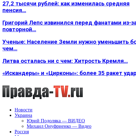
27,2 тысячи рублей: как изменилась средняя
пенсия…
Григорий Лепс извинился перед фанатами из-з
повторной…
Ученые: Население Земли нужно уменьшить б
чем…
Литва осталась ни с чем: Хитрость Кремля…
«Искандеры» и «Цирконы»: более 35 ракет уда
Новости
Украина
Юрий Подоляка — ВИДЕО
Михаил Онуфриенко — Видео
Россия