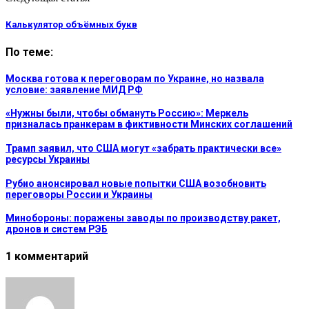
Калькулятор объёмных букв
По теме:
Москва готова к переговорам по Украине, но назвала
условие: заявление МИД РФ
«Нужны были, чтобы обмануть Россию»: Меркель
призналась пранкерам в фиктивности Минских соглашений
Трамп заявил, что США могут «забрать практически все»
ресурсы Украины
Рубио анонсировал новые попытки США возобновить
переговоры России и Украины
Минобороны: поражены заводы по производству ракет,
дронов и систем РЭБ
1 комментарий