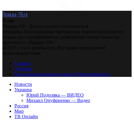
Правда-ТВ.ru
О нас
Правда-ТВ - Дискуссионно политическая
площадка.Использование материалов издания допускается
только при одновременном размещении гиперссылки на
оригинал в «Правда-ТВ»
@2023 - www.pravda-tv.ru. Все права принадлежат
правообладателям.
Главная
Авторам
Владельцам авторских прав. Ответственности.
Новости
Украина
Юрий Подоляка — ВИДЕО
Михаил Онуфриенко — Видео
Россия
Мир
ТВ Онлайн