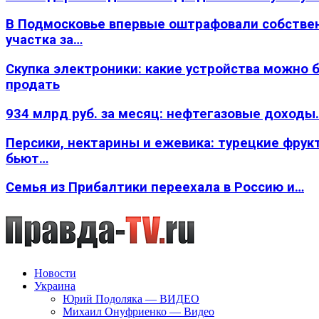
В Подмосковье впервые оштрафовали собстве
участка за…
Скупка электроники: какие устройства можно 
продать
934 млрд руб. за месяц: нефтегазовые доходы
Персики, нектарины и ежевика: турецкие фрук
бьют…
Семья из Прибалтики переехала в Россию и…
Новости
Украина
Юрий Подоляка — ВИДЕО
Михаил Онуфриенко — Видео