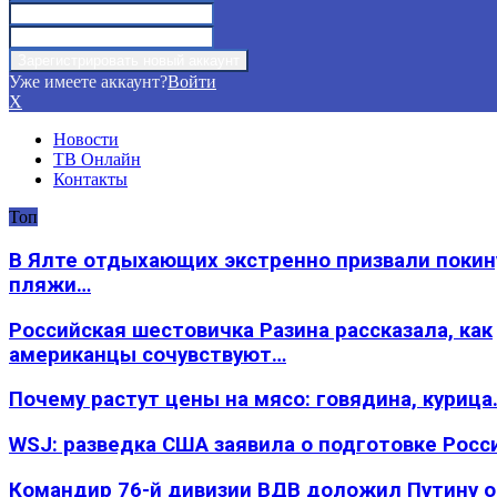
Уже имеете аккаунт?
Войти
X
Новости
ТВ Онлайн
Контакты
Топ
В Ялте отдыхающих экстренно призвали покин
пляжи…
Российская шестовичка Разина рассказала, как
американцы сочувствуют…
Почему растут цены на мясо: говядина, курица
WSJ: разведка США заявила о подготовке Росс
Командир 76-й дивизии ВДВ доложил Путину 