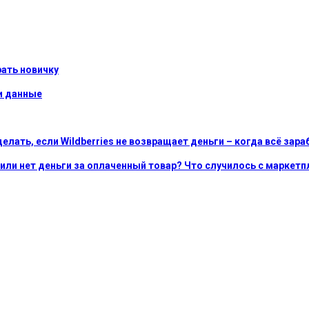
ать новичку
ои данные
делать, если Wildberries не возвращает деньги – когда всё зар
т или нет деньги за оплаченный товар? Что случилось с маркет