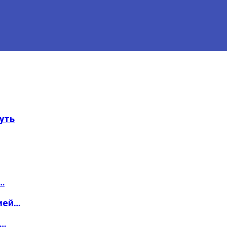
уть
…
ией…
о…