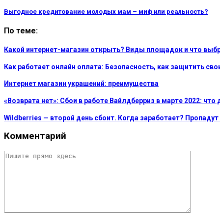
Выгодное кредитование молодых мам – миф или реальность?
По теме:
Какой интернет-магазин открыть? Виды площадок и что выбр
Как работает онлайн оплата: Безопасность, как защитить св
Интернет магазин украшений: преимущества
«Возврата нет»: Сбои в работе Вайлдберриз в марте 2022: что 
Wildberries — второй день сбоит. Когда заработает? Пропаду
Комментарий