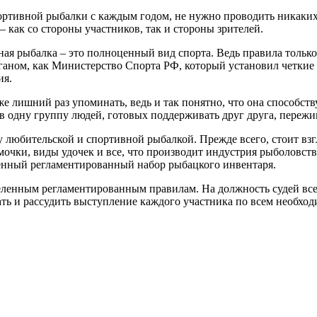
портивной рыбалки с каждым годом, не нужно проводить никаких 
как со стороны участников, так и стороны зрителей.
ная рыбалка – это полноценный вид спорта. Ведь правила тольк
ганом, как Министерство Спорта РФ, который установил четкие
ия.
же лишний раз упоминать, ведь и так понятно, что она способс
 в одну группу людей, готовых поддерживать друг друга, пережив
у любительской и спортивной рыбалкой. Прежде всего, стоит вз
мочки, виды удочек и все, что производит индустрия рыболовст
ленный регламентированный набор рыбацкого инвентаря.
деленным регламентированным правилам. На должность судей в
ать и рассудить выступление каждого участника по всем необх