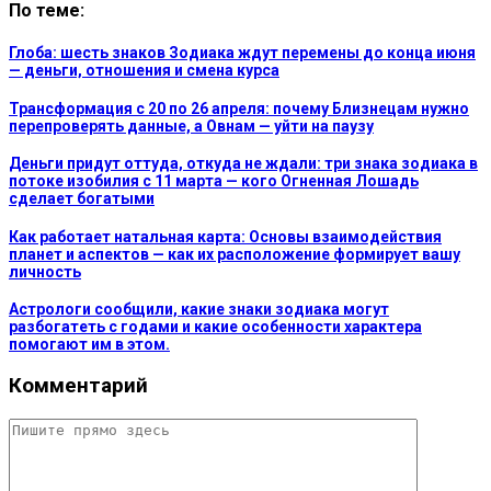
По теме:
Глоба: шесть знаков Зодиака ждут перемены до конца июня
— деньги, отношения и смена курса
Трансформация с 20 по 26 апреля: почему Близнецам нужно
перепроверять данные, а Овнам — уйти на паузу
Деньги придут оттуда, откуда не ждали: три знака зодиака в
потоке изобилия с 11 марта — кого Огненная Лошадь
сделает богатыми
Как работает натальная карта: Основы взаимодействия
планет и аспектов — как их расположение формирует вашу
личность
Астрологи сообщили, какие знаки зодиака могут
разбогатеть с годами и какие особенности характера
помогают им в этом.
Комментарий