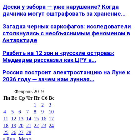
Доски у забора — уже нарушение? Когда
дачника могут оштрафовать за хранение...
Загадка черных саркофагов: исследователи
столкнулись с необъяснимым феноменом в
Антарктиде
Разбить на 12 зон и «русские острова»:
Медведев рассказал как ЦРУ в...
Россия построит электростанцию на Луне к
2036 году — зачем нам лунная...
Февраль 2019
Пн
Вт
Ср
Чт
Пт
Сб
Вс
1
2
3
4
5
6
7
8
9
10
11
12
13
14
15
16
17
18
19
20
21
22
23
24
25
26
27
28
« Янв
Мар »