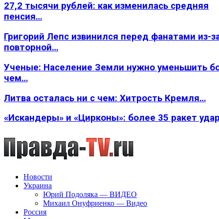
27,2 тысячи рублей: как изменилась средняя
пенсия…
Григорий Лепс извинился перед фанатами из-з
повторной…
Ученые: Население Земли нужно уменьшить б
чем…
Литва осталась ни с чем: Хитрость Кремля…
«Искандеры» и «Цирконы»: более 35 ракет уда
Новости
Украина
Юрий Подоляка — ВИДЕО
Михаил Онуфриенко — Видео
Россия