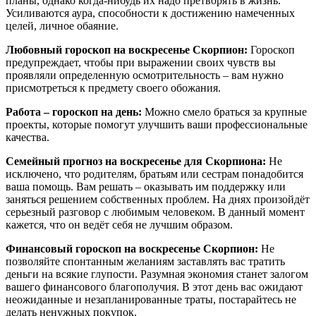
планы, однако когда-нибудь их надо претворять в жизнь.
Усиливаются аура, способности к достижению намеченных
целей, личное обаяние.
Любовный гороскоп на воскресенье Скорпион:
Гороскоп
предупреждает, чтобы при выражении своих чувств вы
проявляли определенную осмотрительность – вам нужно
присмотреться к предмету своего обожания.
Работа – гороскоп на день:
Можно смело браться за крупные
проекты, которые помогут улучшить ваши профессиональные
качества.
Семейный прогноз на воскресенье для Скорпиона:
Не
исключено, что родителям, братьям или сестрам понадобится
ваша помощь. Вам решать – оказывать им поддержку или
заняться решением собственных проблем. На днях произойдёт
серьезный разговор с любимым человеком. В данный момент
кажется, что он ведёт себя не лучшим образом.
Финансовый гороскоп на воскресенье Скорпион:
Не
позволяйте спонтанным желаниям заставлять вас тратить
деньги на всякие глупости. Разумная экономия станет залогом
вашего финансового благополучия. В этот день вас ожидают
неожиданные и незапланированные траты, постарайтесь не
делать ненужных покупок.