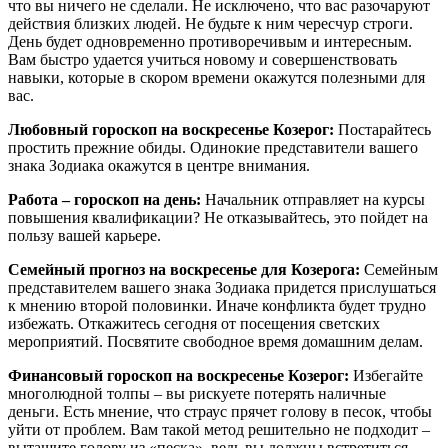
что вы ничего не сделали. Не исключено, что вас разочаруют
действия близких людей. Не будьте к ним чересчур строги.
День будет одновременно противоречивым и интересным.
Вам быстро удается учиться новому и совершенствовать
навыки, которые в скором времени окажутся полезными для
вас.
Любовный гороскоп на воскресенье Козерог:
Постарайтесь
простить прежние обиды. Одинокие представители вашего
знака Зодиака окажутся в центре внимания.
Работа – гороскоп на день:
Начальник отправляет на курсы
повышения квалификации? Не отказывайтесь, это пойдет на
пользу вашей карьере.
Семейный прогноз на воскресенье для Козерога:
Семейным
представителем вашего знака Зодиака придется прислушаться
к мнению второй половинки. Иначе конфликта будет трудно
избежать. Откажитесь сегодня от посещения светских
мероприятий. Посвятите свободное время домашним делам.
Финансовый гороскоп на воскресенье Козерог:
Избегайте
многолюдной толпы – вы рискуете потерять наличные
деньги. Есть мнение, что страус прячет голову в песок, чтобы
уйти от проблем. Вам такой метод решительно не подходит –
вытащите голову из «песка», ведь вы должны встретиться