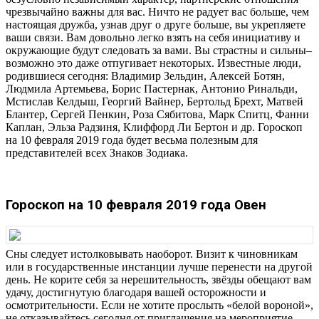
Гороскоп на 10 февраля 2019 года Дева
чрезвычайно важны для вас. Ничто не радует вас больше, чем
Гороскоп на 10 февраля 2019 года Весы
настоящая дружба, узнав друг о друге больше, вы укрепляете
ваши связи. Вам довольно легко взять на себя инициативу и
Гороскоп на 10 февраля 2019 года Скорпион
окружающие будут следовать за вами. Вы страстны и сильны–
Гороскоп на 10 февраля 2019 года Стрелец
возможно это даже отпугивает некоторых. Известные люди,
родившиеся сегодня: Владимир Зельдин, Алексей Ботян,
Гороскоп на 10 февраля 2019 года Козерог
Людмила Артемьева, Борис Пастернак, Антонио Ринальди,
Мстислав Келдыш, Георгий Вайнер, Бертольд Брехт, Матвей
Гороскоп на 10 февраля 2019 года Водолей
Блантер, Сергей Пенкин, Роза Сябитова, Марк Спитц, Фанни
Гороскоп на 10 февраля 2019 года Рыбы
Каплан, Эльза Радзиня, Клиффорд Ли Бертон и др. Гороскоп
на 10 февраля 2019 года будет весьма полезным для
представителей всех Знаков Зодиака.
Гороскоп на 10 февраля 2019 года Овен
Сны следует истолковывать наоборот. Визит к чиновникам
или в государственные инстанции лучше перенести на другой
день. Не корите себя за нерешительность, звёзды обещают вам
удачу, достигнутую благодаря вашей осторожности и
осмотрительности. Если не хотите прослыть «белой вороной»,
не отказывайтесь сегодня от приглашения на мероприятие.