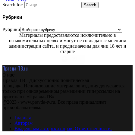
Search for:
Search
Рубрики
Рубрики
Материалы предоставляются исключительно в
ознакомительных целях и могут не совпадать с мнением
администрации сайта, и предназначены для лиц 18 лет и
старше
Правда-ТВ.ru
О нас
Правда-ТВ - Дискуссионно политическая
площадка.Использование материалов издания допускается
только при одновременном размещении гиперссылки на
оригинал в «Правда-ТВ»
@2023 - www.pravda-tv.ru. Все права принадлежат
правообладателям.
Главная
Авторам
Владельцам авторских прав. Ответственности.