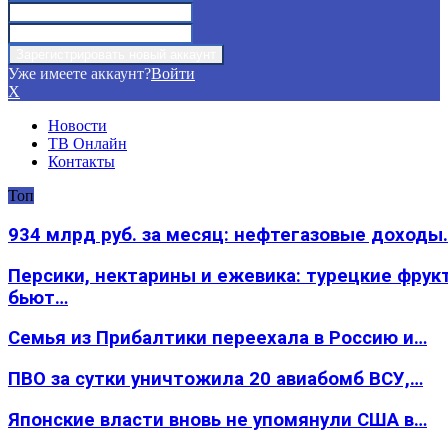
Уже имеете аккаунт?
Войти
X
Новости
ТВ Онлайн
Контакты
Топ
934 млрд руб. за месяц: нефтегазовые доходы
Персики, нектарины и ежевика: турецкие фрук
бьют…
Семья из Прибалтики переехала в Россию и…
ПВО за сутки уничтожила 20 авиабомб ВСУ,…
Японские власти вновь не упомянули США в…