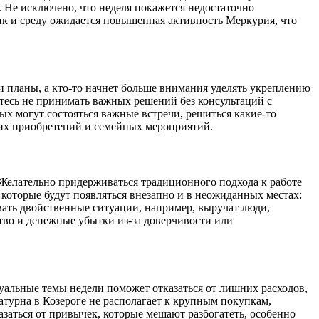
. Не исключено, что неделя покажется недостаточно
ик и среду ожидается повышенная активность Меркурия, что
и планы, а кто-то начнет больше внимания уделять укреплению
есь не принимать важных решений без консультаций с
ых могут состояться важные встречи, решиться какие-то
ших приобретений и семейных мероприятий.
 Желательно придерживаться традиционного подхода к работе
которые будут появляться внезапно и в неожиданных местах:
звать двойственные ситуации, например, выручат люди,
ство и денежные убытки из-за доверчивости или
уальные темы недели поможет отказаться от лишних расходов,
турна в Козероге не располагает к крупным покупкам,
заться от привычек, которые мешают разбогатеть, особенно