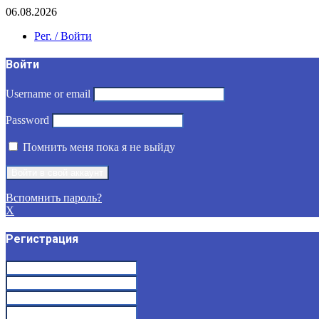
06.08.2026
Рег. / Войти
Войти
Username or email
Password
Помнить меня пока я не выйду
Вспомнить пароль?
X
Регистрация