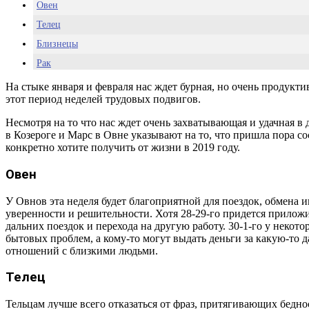
Овен
Телец
Близнецы
Рак
Лев
На стыке января и февраля нас ждет бурная, но очень продуктив
этот период неделей трудовых подвигов.
Дева
Весы
Несмотря на то что нас ждет очень захватывающая и удачная в
в Козероге и Марс в Овне указывают на то, что пришла пора со
Скорпион
конкретно хотите получить от жизни в 2019 году.
Стрелец
Овен
Козерог
Водолей
У Овнов эта неделя будет благоприятной для поездок, обмена
уверенности и решительности. Хотя 28-29-го придется прилож
Рыбы
дальних поездок и перехода на другую работу. 30-1-го у нек
бытовых проблем, а кому-то могут выдать деньги за какую-то 
отношений с близкими людьми.
Телец
Тельцам лучше всего отказаться от фраз, притягивающих бедно