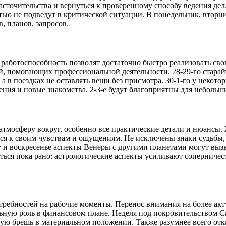
асточительства и вернуться к проверенному способу ведения дел
тью не подведут в критической ситуации. В понедельник, вторн
 планов, запросов.
работоспособность позволят достаточно быстро реализовать сво
 помогающих профессиональной деятельности. 28-29-го старайт
в поездках не оставлять вещи без присмотра. 30-1-го у некотор
ения и новые знакомства. 2-3-е будут благоприятны для неболь
атмосферу вокруг, особенно все практические детали и нюансы.
ся к своим чувствам и ощущениям. Не исключены знаки судьбы, 
оту и воскресенье аспекты Венеры с другими планетами могут вы
яться пока рано: астрологические аспекты усиливают соперниче
ребностей на рабочие моменты. Перенос внимания на более акт
ьную роль в финансовом плане. Неделя под покровительством Са
ую брешь в материальном положении. Также разумнее всего отка