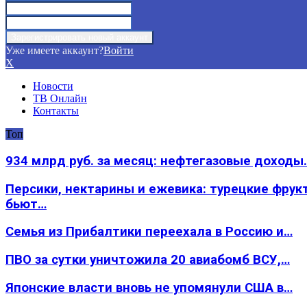
Уже имеете аккаунт?
Войти
X
Новости
ТВ Онлайн
Контакты
Топ
934 млрд руб. за месяц: нефтегазовые доходы
Персики, нектарины и ежевика: турецкие фрук
бьют…
Семья из Прибалтики переехала в Россию и…
ПВО за сутки уничтожила 20 авиабомб ВСУ,…
Японские власти вновь не упомянули США в…