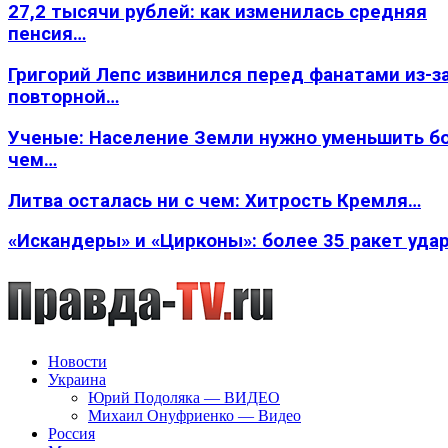
27,2 тысячи рублей: как изменилась средняя
пенсия…
Григорий Лепс извинился перед фанатами из-з
повторной…
Ученые: Население Земли нужно уменьшить б
чем…
Литва осталась ни с чем: Хитрость Кремля…
«Искандеры» и «Цирконы»: более 35 ракет уда
Новости
Украина
Юрий Подоляка — ВИДЕО
Михаил Онуфриенко — Видео
Россия