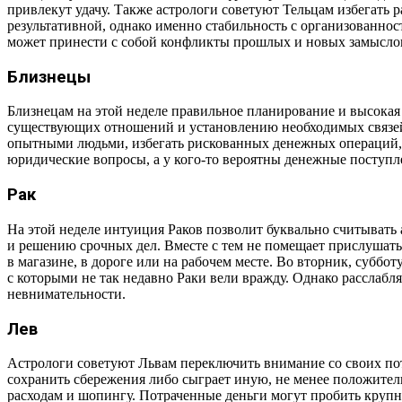
привлекут удачу. Также астрологи советуют Тельцам избегать р
результативной, однако именно стабильность с организованнос
может принести с собой конфликты прошлых и новых замыслов,
Близнецы
Близнецам на этой неделе правильное планирование и высокая 
существующих отношений и установлению необходимых связей,
опытными людьми, избегать рискованных денежных операций, а 
юридические вопросы, а у кого-то вероятны денежные поступл
Рак
На этой неделе интуиция Раков позволит буквально считывать 
и решению срочных дел. Вместе с тем не помещает прислушать
в магазине, в дороге или на рабочем месте. Во вторник, субб
с которыми не так недавно Раки вели вражду. Однако расслабл
невнимательности.
Лев
Астрологи советуют Львам переключить внимание со своих пот
сохранить сбережения либо сыграет иную, не менее положител
расходам и шопингу. Потраченные деньги могут пробить крупн