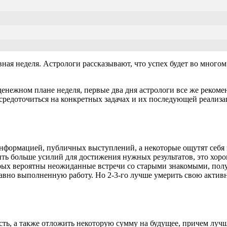
ная неделя. Астрологи рассказывают, что успех будет во многом 
 денежном плане неделя, первые два дня астрологи все же реко
средоточиться на конкретных задачах и их последующей реализац
 информацией, публичных выступлений, а некоторые ощутят себ
ить больше усилий для достижения нужных результатов, это хо
оторых вероятны неожиданные встречи со старыми знакомыми, по
давно выполненную работу. Но 2-3-го лучше умерить свою активн
сть, а также отложить некоторую сумму на будущее, причем лучш