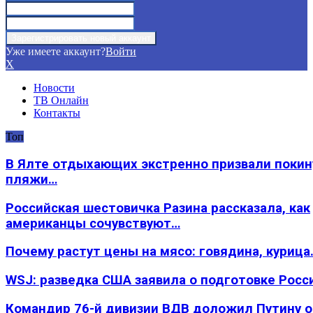
Уже имеете аккаунт?
Войти
X
Новости
ТВ Онлайн
Контакты
Топ
В Ялте отдыхающих экстренно призвали покин
пляжи…
Российская шестовичка Разина рассказала, как
американцы сочувствуют…
Почему растут цены на мясо: говядина, курица
WSJ: разведка США заявила о подготовке Росс
Командир 76-й дивизии ВДВ доложил Путину 