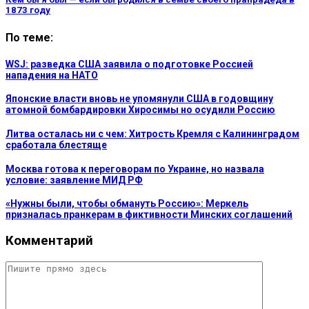
1873 году
По теме:
WSJ: разведка США заявила о подготовке Россией
нападения на НАТО
Японские власти вновь не упомянули США в годовщину
атомной бомбардировки Хиросимы но осудили Россию
Литва осталась ни с чем: Хитрость Кремля с Калининградом
сработала блестяще
Москва готова к переговорам по Украине, но назвала
условие: заявление МИД РФ
«Нужны были, чтобы обмануть Россию»: Меркель
призналась пранкерам в фиктивности Минских соглашений
Комментарий