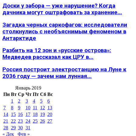
Доски у забора — уже нарушение? Когда
дачника могут оштрафовать за хранение...
Загадка черных саркофагов: исследователи
столкнулись с необъяснимым феноменом в
Антарктиде
Разбить на 12 зон и «русские острова»:
Медведев рассказал как ЦРУ в...
Россия построит электростанцию на Луне к
2036 году — зачем нам лунная...
Январь 2019
Пн
Вт
Ср
Чт
Пт
Сб
Вс
1
2
3
4
5
6
7
8
9
10
11
12
13
14
15
16
17
18
19
20
21
22
23
24
25
26
27
28
29
30
31
« Дек
Фев »