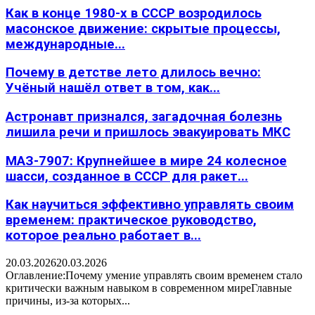
Как в конце 1980-х в СССР возродилось
масонское движение: скрытые процессы,
международные...
Почему в детстве лето длилось вечно:
Учёный нашёл ответ в том, как...
Астронавт признался, загадочная болезнь
лишила речи и пришлось эвакуировать МКС
МАЗ-7907: Крупнейшее в мире 24 колесное
шасси, созданное в СССР для ракет...
Как научиться эффективно управлять своим
временем: практическое руководство,
которое реально работает в...
20.03.2026
20.03.2026
Оглавление:Почему умение управлять своим временем стало
критически важным навыком в современном миреГлавные
причины, из-за которых...