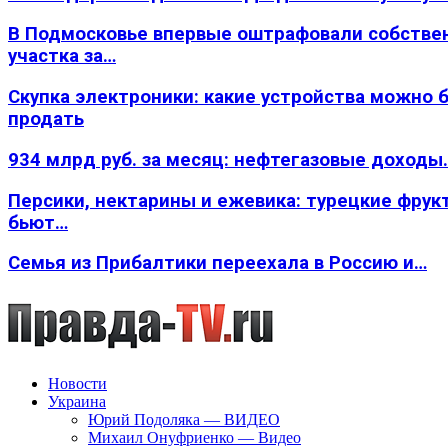
В Подмосковье впервые оштрафовали собстве
участка за…
Скупка электроники: какие устройства можно 
продать
934 млрд руб. за месяц: нефтегазовые доходы
Персики, нектарины и ежевика: турецкие фрук
бьют…
Семья из Прибалтики переехала в Россию и…
Новости
Украина
Юрий Подоляка — ВИДЕО
Михаил Онуфриенко — Видео