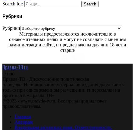
Search for:
Search
Рубрики
Рубрики
Материалы предоставляются исключительно в
ознакомительных целях и могут не совпадать с мнением
администрации сайта, и предназначены для лиц 18 лет и
старше
Правда-ТВ.ru
О нас
Правда-ТВ - Дискуссионно политическая
площадка.Использование материалов издания допускается
только при одновременном размещении гиперссылки на
оригинал в «Правда-ТВ»
@2023 - www.pravda-tv.ru. Все права принадлежат
правообладателям.
Главная
Авторам
Владельцам авторских прав. Ответственности.