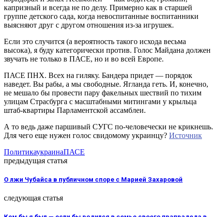
капризный и всегда не по делу. Примерно как в старшей
группе детского сада, когда невоспитанные воспитанники
выясняют друг с другом отношения из-за игрушек.
Если это случится (а вероятность такого исхода весьма
высока), я буду категорически против. Голос Майдана должен
звучать не только в ПАСЕ, но и во всей Европе.
ПАСЕ ПНХ. Всех на гиляку. Бандера придет — порядок
наведет. Вы рабы, а мы свободные. Ягланда геть. И, конечно,
не мешало бы провести пару факельных шествий по тихим
улицам Страсбурга с масштабными митингами у крыльца
штаб-квартиры Парламентской ассамблеи.
А то ведь даже паршивый СУГС по-человечески не крикнешь.
Для чего еще нужен голос свидомому украинцу?
Источник
Политика
украина
ПАСЕ
предыдущая статья
О лжи Чубайса в публичном споре с Марией Захаровой
следующая статья
Кем бы я был — если бы родился в семье своего прапрадеда в