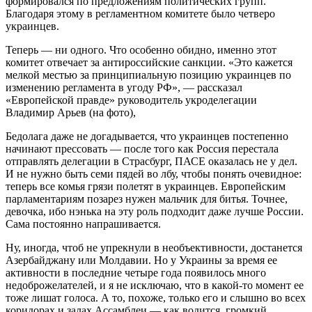
формировался по предложениям политических групп.
Благодаря этому в регламентном комитете было четверо
украинцев.
Теперь — ни одного. Что особенно обидно, именно этот
комитет отвечает за антироссийские санкции. «Это кажется
мелкой местью за принципиальную позицию украинцев по
изменению регламента в угоду РФ», — рассказал
«Европейской правде» руководитель укроделегации
Владимир Арьев (на фото),
Бедолага даже не догадывается, что украинцев постепенно
начинают прессовать — после того как Россия перестала
отправлять делегации в Страсбург, ПАСЕ оказалась не у дел.
И не нужно быть семи пядей во лбу, чтобы понять очевидное:
теперь все комья грязи полетят в украинцев. Европейским
парламентариям позарез нужен мальчик для битья. Точнее,
девочка, ибо нэнька на эту роль подходит даже лучше России.
Сама постоянно напрашивается.
Ну, иногда, чтоб не упрекнули в необъективности, достанется
Азербайджану или Молдавии. Но у Украины за время ее
активности в последние четыре года появилось много
недоброжелателей, и я не исключаю, что в какой-то момент ее
тоже лишат голоса. А то, похоже, только его и слышно во всех
коридорах и залах Ассамблеи — как водится, громкий,