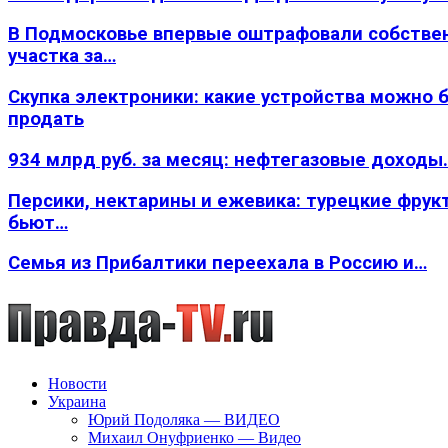
В Подмосковье впервые оштрафовали собстве
участка за…
Скупка электроники: какие устройства можно 
продать
934 млрд руб. за месяц: нефтегазовые доходы
Персики, нектарины и ежевика: турецкие фрук
бьют…
Семья из Прибалтики переехала в Россию и…
Новости
Украина
Юрий Подоляка — ВИДЕО
Михаил Онуфриенко — Видео