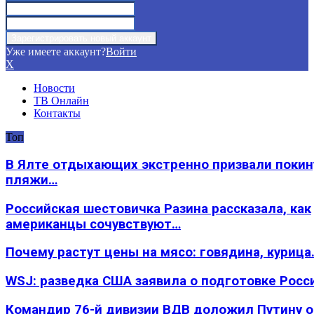
Уже имеете аккаунт?
Войти
X
Новости
ТВ Онлайн
Контакты
Топ
В Ялте отдыхающих экстренно призвали покин
пляжи…
Российская шестовичка Разина рассказала, как
американцы сочувствуют…
Почему растут цены на мясо: говядина, курица
WSJ: разведка США заявила о подготовке Росс
Командир 76-й дивизии ВДВ доложил Путину 