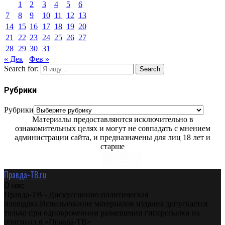
1
2
3
4
5
6
7
8
9
10
11
12
13
14
15
16
17
18
19
20
21
22
23
24
25
26
27
28
29
30
31
« Дек
Фев »
Search for:
Search
Рубрики
Рубрики
Материалы предоставляются исключительно в
ознакомительных целях и могут не совпадать с мнением
администрации сайта, и предназначены для лиц 18 лет и
старше
Правда-ТВ.ru
О нас
Правда-ТВ - Дискуссионно политическая
площадка.Использование материалов издания допускается
только при одновременном размещении гиперссылки на
оригинал в «Правда-ТВ»