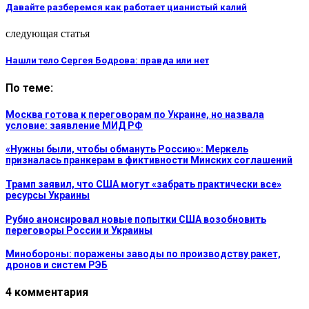
Давайте разберемся как работает цианистый калий
следующая статья
Нашли тело Сергея Бодрова: правда или нет
По теме:
Москва готова к переговорам по Украине, но назвала
условие: заявление МИД РФ
«Нужны были, чтобы обмануть Россию»: Меркель
призналась пранкерам в фиктивности Минских соглашений
Трамп заявил, что США могут «забрать практически все»
ресурсы Украины
Рубио анонсировал новые попытки США возобновить
переговоры России и Украины
Минобороны: поражены заводы по производству ракет,
дронов и систем РЭБ
4 комментария