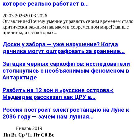
которое реально работает в...
20.03.2026
20.03.2026
Оглавление:Почему умение управлять своим временем стало
критически важным навыком в современном миреГлавные
причины, из-за которых...
Доски у забора — уже нарушение? Когда
дачника могут оштрафовать за хранение...
Загадка черных саркофагов: исследователи
столкнулись с необъяснимым феноменом в
Антарктиде
Разбить на 12 зон и «русские острова»:
Медведев рассказал как ЦРУ в...
Россия построит электростанцию на Луне к
2036 году — зачем нам лунная...
Январь 2019
Пн
Вт
Ср
Чт
Пт
Сб
Вс