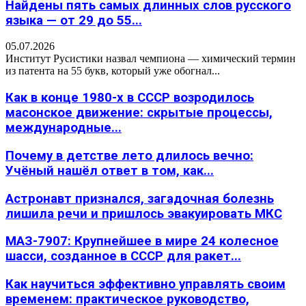
Найдены пять самых длинных слов русского
языка — от 29 до 55...
05.07.2026
Институт Русистики назвал чемпиона — химический термин
из патента на 55 букв, который уже обогнал...
Как в конце 1980-х в СССР возродилось
масонское движение: скрытые процессы,
международные...
Почему в детстве лето длилось вечно:
Учёный нашёл ответ в том, как...
Астронавт признался, загадочная болезнь
лишила речи и пришлось эвакуировать МКС
МАЗ-7907: Крупнейшее в мире 24 колесное
шасси, созданное в СССР для ракет...
Как научиться эффективно управлять своим
временем: практическое руководство,