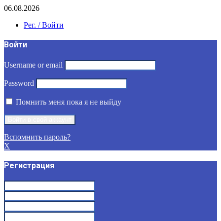
06.08.2026
Рег. / Войти
Войти
Username or email
Password
Помнить меня пока я не выйду
Вспомнить пароль?
X
Регистрация