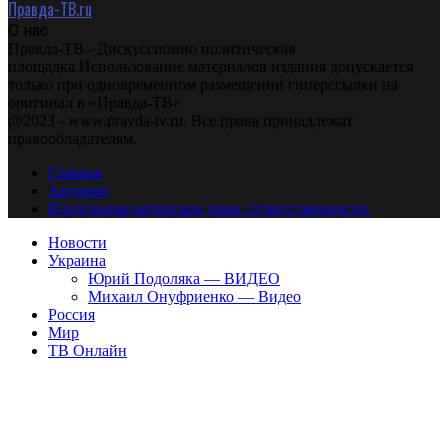
Правда-ТВ.ru
О нас
Правда-ТВ - Дискуссионно политическая
площадка.Использование материалов издания допускается
только при одновременном размещении гиперссылки на
оригинал в «Правда-ТВ»
@2023 - www.pravda-tv.ru. Все права принадлежат
правообладателям.
Главная
Авторам
Владельцам авторских прав. Ответственности.
Новости
Украина
Юрий Подоляка — ВИДЕО
Михаил Онуфриенко — Видео
Россия
Мир
ТВ Онлайн