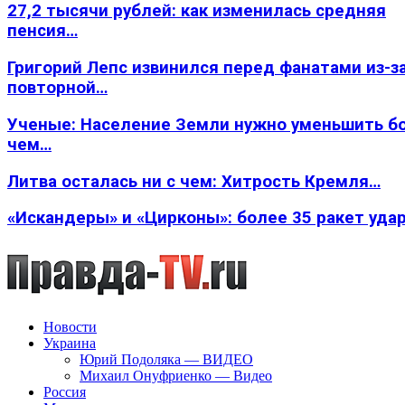
27,2 тысячи рублей: как изменилась средняя
пенсия…
Григорий Лепс извинился перед фанатами из-з
повторной…
Ученые: Население Земли нужно уменьшить б
чем…
Литва осталась ни с чем: Хитрость Кремля…
«Искандеры» и «Цирконы»: более 35 ракет уда
Новости
Украина
Юрий Подоляка — ВИДЕО
Михаил Онуфриенко — Видео
Россия