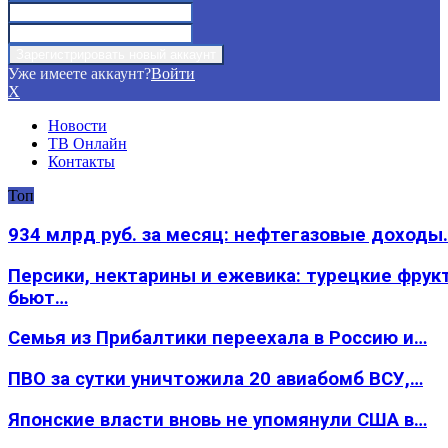
Уже имеете аккаунт?
Войти
X
Новости
ТВ Онлайн
Контакты
Топ
934 млрд руб. за месяц: нефтегазовые доходы
Персики, нектарины и ежевика: турецкие фрук
бьют…
Семья из Прибалтики переехала в Россию и…
ПВО за сутки уничтожила 20 авиабомб ВСУ,…
Японские власти вновь не упомянули США в…