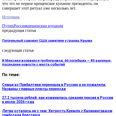
что это не первое крещенское купание президента, он
совершает этот ритуал уже несколько лет.
Источник
Путин
Россия
крещенские купания
предыдущая статья
Патрульный самолет США заметили у границ Крыма
следующая статья
В Мексике взорвался трубопровод: 66 погибших — 80 раненых,
последние новости с места событий
По теме:
Семья из Прибалтики переехала в Россию и не пожалела:
Названы главные плюсы переезда
27,2 тысячи рублей: как изменилась средняя пенсия в России
к июлю 2026 года
Литва осталась ни с чем: Хитрость Кремля с Калининградом
сработала блестяще