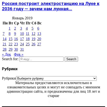
Россия построит электростанцию на Луне к
2036 году — зачем нам лунная...
Январь 2019
Пн
Вт
Ср
Чт
Пт
Сб
Вс
1
2
3
4
5
6
7
8
9
10
11
12
13
14
15
16
17
18
19
20
21
22
23
24
25
26
27
28
29
30
31
« Дек
Фев »
Search for:
Search
Рубрики
Рубрики
Материалы предоставляются исключительно в
ознакомительных целях и могут не совпадать с мнением
администрации сайта, и предназначены для лиц 18 лет и
старше