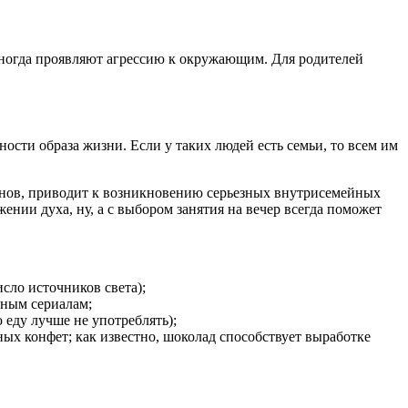
 иногда проявляют агрессию к окружающим. Для родителей
ости образа жизни. Если у таких людей есть семьи, то всем им
минов, приводит к возникновению серьезных внутрисемейных
ении духа, ну, а с выбором занятия на вечер всегда поможет
сло источников света);
сным сериалам;
ду лучше не употреблять);
ных конфет; как известно, шоколад способствует выработке