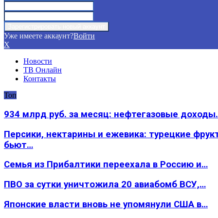
Уже имеете аккаунт?
Войти
X
Новости
ТВ Онлайн
Контакты
Топ
934 млрд руб. за месяц: нефтегазовые доходы
Персики, нектарины и ежевика: турецкие фрук
бьют…
Семья из Прибалтики переехала в Россию и…
ПВО за сутки уничтожила 20 авиабомб ВСУ,…
Японские власти вновь не упомянули США в…