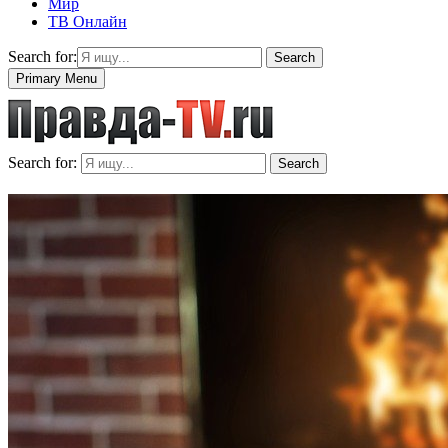
Мир
ТВ Онлайн
Search for:
Search
Primary Menu
Search for:
Search