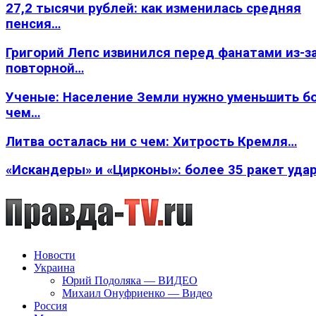
27,2 тысячи рублей: как изменилась средняя
пенсия…
Григорий Лепс извинился перед фанатами из-з
повторной…
Ученые: Население Земли нужно уменьшить б
чем…
Литва осталась ни с чем: Хитрость Кремля…
«Искандеры» и «Цирконы»: более 35 ракет уда
Новости
Украина
Юрий Подоляка — ВИДЕО
Михаил Онуфриенко — Видео
Россия