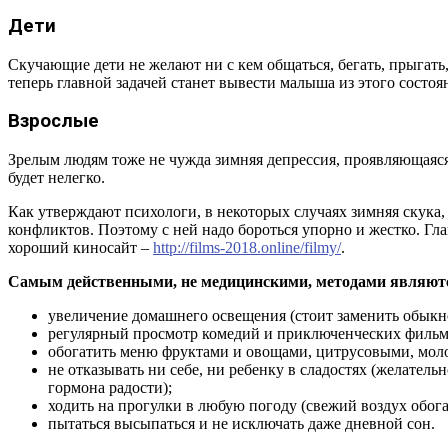
Дети
Скучающие дети не желают ни с кем общаться, бегать, прыгать
теперь главной задачей станет вывести малыша из этого состоя
Взрослые
Зрелым людям тоже не чужда зимняя депрессия, проявляющаяся 
будет нелегко.
Как утверждают психологи, в некоторых случаях зимняя скук
конфликтов. Поэтому с ней надо бороться упорно и жестко. Гла
хороший киносайт –
http://films-2018.online/filmy/
.
Самым действенными, не медицинскими, методами являют
увеличение домашнего освещения (стоит заменить обыкно
регулярный просмотр комедий и приключенческих фильмо
обогатить меню фруктами и овощами, цитрусовыми, мол
не отказывать ни себе, ни ребенку в сладостях (желател
гормона радости);
ходить на прогулки в любую погоду (свежий воздух обог
пытаться высыпаться и не исключать даже дневной сон.