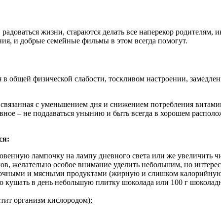
, радоваться жизни, стараются делать все наперекор родителям,
ния, и добрые семейные фильмы в этом всегда помогут.
в общей физической слабости, тоскливом настроении, замедленн
а, связанная с уменьшением дня и снижением потребления вита
вное – не поддаваться унынию и быть всегда в хорошем располож
ся:
венную лампочку на лампу дневного света или же увеличить чи
в, желательно особое внимание уделить небольшим, но интере
очными и мясными продуктами (жирную и слишком калорийную е
ьно кушать в день небольшую плитку шоколада или 100 г шоколад
атит организм кислородом);