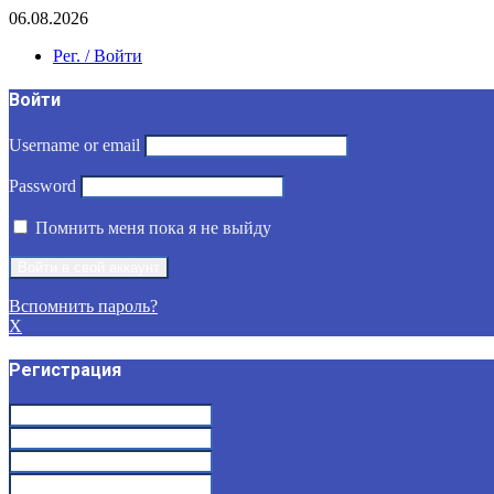
06.08.2026
Рег. / Войти
Войти
Username or email
Password
Помнить меня пока я не выйду
Вспомнить пароль?
X
Регистрация