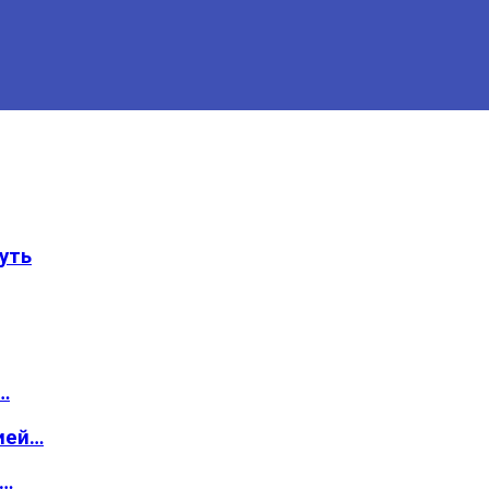
уть
…
ией…
о…