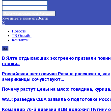
Уже имеете аккаунт?
Войти
X
Новости
ТВ Онлайн
Контакты
Топ
В Ялте отдыхающих экстренно призвали покин
пляжи…
Российская шестовичка Разина рассказала, как
американцы сочувствуют…
Почему растут цены на мясо: говядина, курица
WSJ: разведка США заявила о подготовке Росс
Командир 76-й дивизии ВДВ доложил Путину 