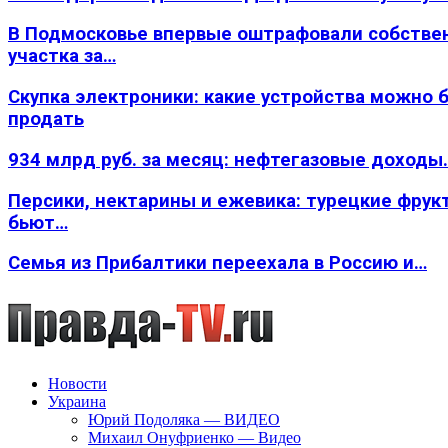
В Подмосковье впервые оштрафовали собстве
участка за…
Скупка электроники: какие устройства можно 
продать
934 млрд руб. за месяц: нефтегазовые доходы
Персики, нектарины и ежевика: турецкие фрук
бьют…
Семья из Прибалтики переехала в Россию и…
Новости
Украина
Юрий Подоляка — ВИДЕО
Михаил Онуфриенко — Видео