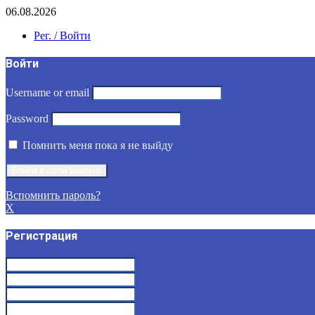
06.08.2026
Рег. / Войти
Войти
Username or email
Password
Помнить меня пока я не выйду
Вспомнить пароль?
X
Регистрация