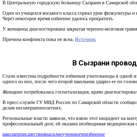
В Центральную городскую больницу Сызрани в Самарской обл
Один из учащихся восьмого класса сорвал урок физкультуры и 
Через некоторое время избиение удалось прекратить.
У женщины диагностирована закрытая черепно-мозговая травма
Причина конфликта пока не ясна.
Источник
В Сызрани провод
Стали известны подробности избиения учительницы в одной из
одного из них, после чего второй школьник ударил ее по голове
Женщине потребовалась госпитализация, врачи диагностировал
В пресс-службе ГУ МВД России по Самарской области сообщил
делам несовершеннолетних.
Региональные власти заявили, что взяли этот инцидент на кон
профессиональный долг, ей оказана необходимая медицинская 
школа
происшествия
насилие
ученики
чп
избиение