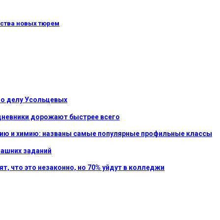
ьства новых тюрем
 по делу Усольцевых
и дневники дорожают быстрее всего
гию и химию: названы самые популярные профильные классы
машних заданий
т, что это незаконно, но 70% уйдут в колледжи