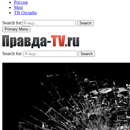
Россия
Мир
ТВ Онлайн
Search for:
Search
Primary Menu
Search for:
Search