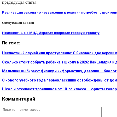
предыдущая статья
Реализация закона «о неуважении к власти» потребует строител
следующая статья
Неизвестные в МИД Израиля взорвали газовую гранату
По теме:
Несчастный случай или преступление: СК назвали две версии
Сколько стоит собрать ребенка в школу в 2026: Канцелярия 
Мальчики выбирают физику и информатику, девочки — биоло
С нового учебного года первоклассники освобождены от до
Школы отсекают троечников от 10-го класса — юристы говоря
Комментарий