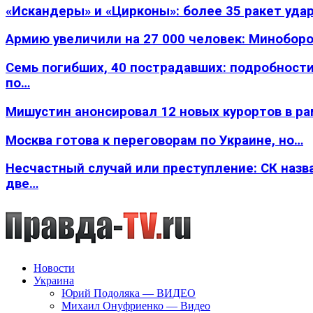
«Искандеры» и «Цирконы»: более 35 ракет уда
Армию увеличили на 27 000 человек: Минобор
Семь погибших, 40 пострадавших: подробности
по…
Мишустин анонсировал 12 новых курортов в р
Москва готова к переговорам по Украине, но…
Несчастный случай или преступление: СК назв
две…
Новости
Украина
Юрий Подоляка — ВИДЕО
Михаил Онуфриенко — Видео