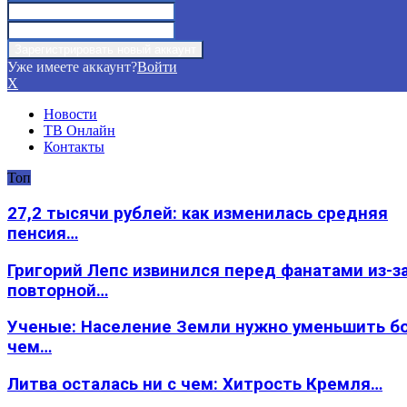
Уже имеете аккаунт?
Войти
X
Новости
ТВ Онлайн
Контакты
Топ
27,2 тысячи рублей: как изменилась средняя
пенсия…
Григорий Лепс извинился перед фанатами из-з
повторной…
Ученые: Население Земли нужно уменьшить б
чем…
Литва осталась ни с чем: Хитрость Кремля…