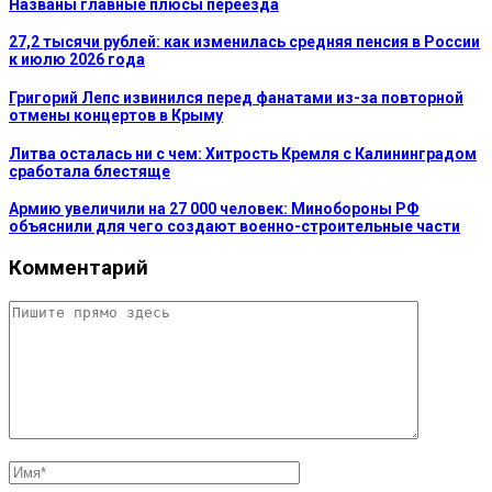
Названы главные плюсы переезда
27,2 тысячи рублей: как изменилась средняя пенсия в России
к июлю 2026 года
Григорий Лепс извинился перед фанатами из-за повторной
отмены концертов в Крыму
Литва осталась ни с чем: Хитрость Кремля с Калининградом
сработала блестяще
Армию увеличили на 27 000 человек: Минобороны РФ
объяснили для чего создают военно-строительные части
Комментарий