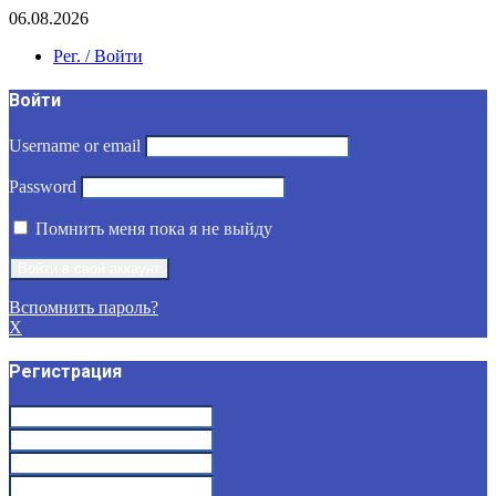
06.08.2026
Рег. / Войти
Войти
Username or email
Password
Помнить меня пока я не выйду
Вспомнить пароль?
X
Регистрация