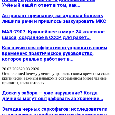
Учёный нашёл ответ в том, как...
Астронавт признался, загадочная болезнь
лишила речи и пришлось эвакуировать МКС
МАЗ-7907: Крупнейшее в мире 24 колесное
шасси, созданное в СССР для ракет...
Как научиться эффективно управлять своим
временем: практическое руководство,
которое реально работает в...
20.03.2026
20.03.2026
Оглавление:Почему умение управлять своим временем стало
критически важным навыком в современном миреГлавные
причины, из-за которых...
Доски у забора — уже нарушение? Когда
дачника могут оштрафовать за хранение...
Загадка черных саркофагов: исследователи
столкнулись с необъяснимым феноменом в