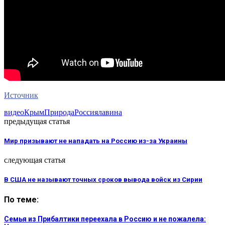
Источник
видео
Крым
Природа
Россия
лавина
предыдущая статья
Мир призывают не нападать на Россию из-за Украины
следующая статья
В США не называют точных сроков вывода войск из Сирии
По теме:
Семья из Прибалтики переехала в Россию и не пожалела: