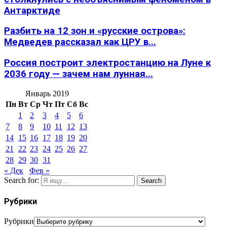
Антарктиде
Разбить на 12 зон и «русские острова»:
Медведев рассказал как ЦРУ в...
Россия построит электростанцию на Луне к
2036 году — зачем нам лунная...
Январь 2019
Пн
Вт
Ср
Чт
Пт
Сб
Вс
1
2
3
4
5
6
7
8
9
10
11
12
13
14
15
16
17
18
19
20
21
22
23
24
25
26
27
28
29
30
31
« Дек
Фев »
Search for:
Search
Рубрики
Рубрики