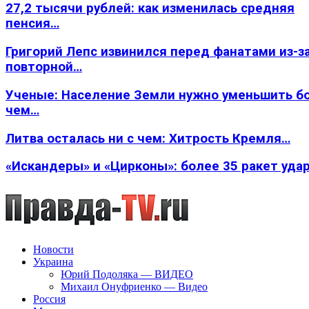
27,2 тысячи рублей: как изменилась средняя
пенсия…
Григорий Лепс извинился перед фанатами из-з
повторной…
Ученые: Население Земли нужно уменьшить б
чем…
Литва осталась ни с чем: Хитрость Кремля…
«Искандеры» и «Цирконы»: более 35 ракет уда
Новости
Украина
Юрий Подоляка — ВИДЕО
Михаил Онуфриенко — Видео
Россия