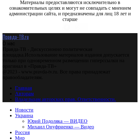
Материалы предоставляются исключительно в
ознакомительных целях и могут не совпадать с мнением
администрации сайта, и предназначены для лиц 18 лет и
старше
Правда-ТВ.ru
О нас
Правда-ТВ - Дискуссионно политическая
площадка.Использование материалов издания допускается
только при одновременном размещении гиперссылки на
оригинал в «Правда-ТВ»
@2023 - www.pravda-tv.ru. Все права принадлежат
правообладателям.
Главная
Авторам
Владельцам авторских прав. Ответственности.
Новости
Украина
Юрий Подоляка — ВИДЕО
Михаил Онуфриенко — Видео
Россия
Мир