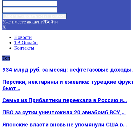
Уже имеете аккаунт?
Войти
X
Новости
ТВ Онлайн
Контакты
Топ
934 млрд руб. за месяц: нефтегазовые доходы
Персики, нектарины и ежевика: турецкие фрук
бьют…
Семья из Прибалтики переехала в Россию и…
ПВО за сутки уничтожила 20 авиабомб ВСУ,…
Японские власти вновь не упомянули США в…