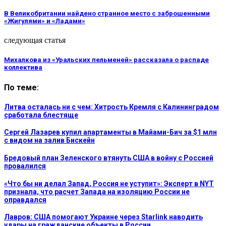
В Великобритании найдено странное место с заброшенными
«Жигулями» и «Ладами»
следующая статья
Михалкова из «Уральских пельменей» рассказала о распаде
коллектива
По теме:
Литва осталась ни с чем: Хитрость Кремля с Калининградом
сработала блестяще
Сергей Лазарев купил апартаменты в Майами-Бич за $1 млн
с видом на залив Бискейн
Бредовый план Зеленского втянуть США в войну с Россией
провалился
«Что бы ни делал Запад, Россия не уступит»: Эксперт в NYT
признала, что расчет Запада на изоляцию России не
оправдался
Лавров: США помогают Украине через Starlink наводить
удары на гражданские объекты в России