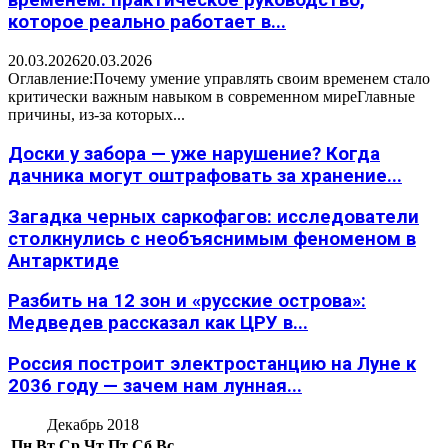
временем: практическое руководство,
которое реально работает в...
20.03.2026
20.03.2026
Оглавление:Почему умение управлять своим временем стало
критически важным навыком в современном миреГлавные
причины, из-за которых...
Доски у забора — уже нарушение? Когда
дачника могут оштрафовать за хранение...
Загадка черных саркофагов: исследователи
столкнулись с необъяснимым феноменом в
Антарктиде
Разбить на 12 зон и «русские острова»:
Медведев рассказал как ЦРУ в...
Россия построит электростанцию на Луне к
2036 году — зачем нам лунная...
Декабрь 2018
Пн
Вт
Ср
Чт
Пт
Сб
Вс