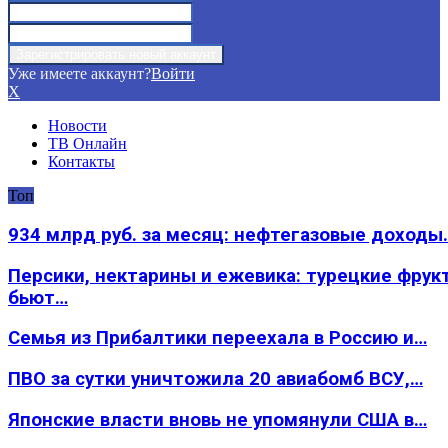
Уже имеете аккаунт?
Войти
X
Новости
ТВ Онлайн
Контакты
Топ
934 млрд руб. за месяц: нефтегазовые доходы
Персики, нектарины и ежевика: турецкие фрук
бьют…
Семья из Прибалтики переехала в Россию и…
ПВО за сутки уничтожила 20 авиабомб ВСУ,…
Японские власти вновь не упомянули США в…