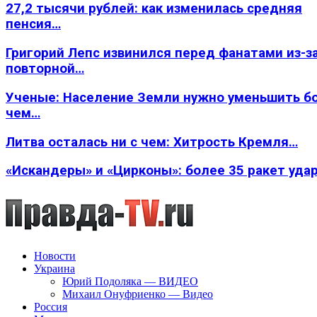
27,2 тысячи рублей: как изменилась средняя
пенсия…
Григорий Лепс извинился перед фанатами из-з
повторной…
Ученые: Население Земли нужно уменьшить б
чем…
Литва осталась ни с чем: Хитрость Кремля…
«Искандеры» и «Цирконы»: более 35 ракет уда
Новости
Украина
Юрий Подоляка — ВИДЕО
Михаил Онуфриенко — Видео
Россия