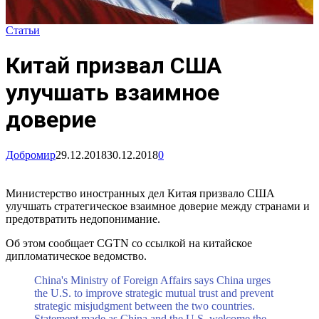
Статьи
Китай призвал США
улучшать взаимное
доверие
Добромир
29.12.2018
30.12.2018
0
Министерство иностранных дел Китая призвало США
улучшать стратегическое взаимное доверие между странами и
предотвратить недопонимание.
Об этом сообщает CGTN со ссылкой на китайское
дипломатическое ведомство.
China's Ministry of Foreign Affairs says China urges
the U.S. to improve strategic mutual trust and prevent
strategic misjudgment between the two countries.
Statement made as China and the U.S. welcome the