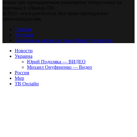
только при одновременном размещении гиперссылки на
оригинал в «Правда-ТВ»
@2023 - www.pravda-tv.ru. Все права принадлежат
правообладателям.
Главная
Авторам
Владельцам авторских прав. Ответственности.
Новости
Украина
Юрий Подоляка — ВИДЕО
Михаил Онуфриенко — Видео
Россия
Мир
ТВ Онлайн