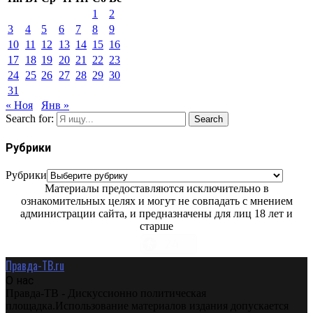
1
2
3
4
5
6
7
8
9
10
11
12
13
14
15
16
17
18
19
20
21
22
23
24
25
26
27
28
29
30
31
« Ноя
Янв »
Search for:
Search
Рубрики
Рубрики
Материалы предоставляются исключительно в
ознакомительных целях и могут не совпадать с мнением
администрации сайта, и предназначены для лиц 18 лет и
старше
Правда-ТВ.ru
О нас
Правда-ТВ - Дискуссионно политическая
площадка.Использование материалов издания допускается