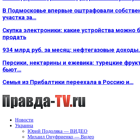
В Подмосковье впервые оштрафовали собстве
участка за…
Скупка электроники: какие устройства можно 
продать
934 млрд руб. за месяц: нефтегазовые доходы
Персики, нектарины и ежевика: турецкие фрук
бьют…
Семья из Прибалтики переехала в Россию и…
Новости
Украина
Юрий Подоляка — ВИДЕО
Михаил Онуфриенко — Видео