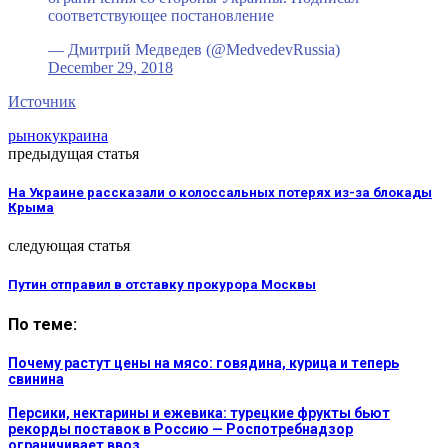
соответствующее постановление
— Дмитрий Медведев (@MedvedevRussia)
December 29, 2018
Источник
рынок
украина
предыдущая статья
На Украине рассказали о колоссальных потерях из-за блокады
Крыма
следующая статья
Путин отправил в отставку прокурора Москвы
По теме:
Почему растут цены на мясо: говядина, курица и теперь
свинина
Персики, нектарины и ежевика: турецкие фрукты бьют
рекорды поставок в Россию — Роспотребнадзор
ограничивает ввоз