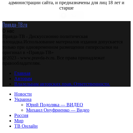
администрации сайта, и предназначены для лиц 18 лет и
старше
Правда-ТВ.ru
О нас
Правда-ТВ - Дискуссионно политическая
площадка.Использование материалов издания допускается
только при одновременном размещении гиперссылки на
оригинал в «Правда-ТВ»
@2023 - www.pravda-tv.ru. Все права принадлежат
правообладателям.
Главная
Авторам
Владельцам авторских прав. Ответственности.
Новости
Украина
Юрий Подоляка — ВИДЕО
Михаил Онуфриенко — Видео
Россия
Мир
ТВ Онлайн