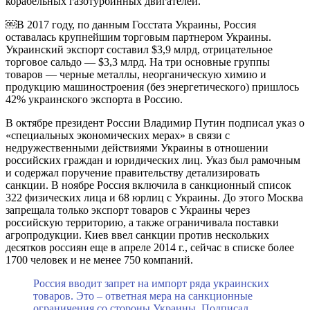
корабельных газотурбинных двигателей.
￼В 2017 году, по данным Госстата Украины, Россия
оставалась крупнейшим торговым партнером Украины.
Украинский экспорт составил $3,9 млрд, отрицательное
торговое сальдо — $3,3 млрд. На три основные группы
товаров — черные металлы, неорганическую химию и
продукцию машиностроения (без энергетического) пришлось
42% украинского экспорта в Россию.
В октябре президент России Владимир Путин подписал указ о
«специальных экономических мерах» в связи с
недружественными действиями Украины в отношении
российских граждан и юридических лиц. Указ был рамочным
и содержал поручение правительству детализировать
санкции. В ноябре Россия включила в санкционный список
322 физических лица и 68 юрлиц с Украины. До этого Москва
запрещала только экспорт товаров с Украины через
российскую территорию, а также ограничивала поставки
агропродукции. Киев ввел санкции против нескольких
десятков россиян еще в апреле 2014 г., сейчас в списке более
1700 человек и не менее 750 компаний.
Россия вводит запрет на импорт ряда украинских
товаров. Это – ответная мера на санкционные
ограничения со стороны Украины. Подписал