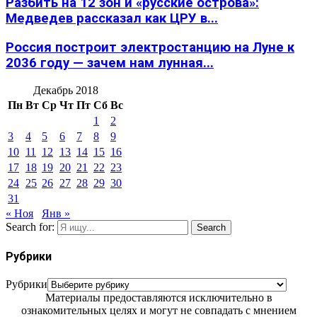
Разбить на 12 зон и «русские острова»:
Медведев рассказал как ЦРУ в...
Россия построит электростанцию на Луне к
2036 году — зачем нам лунная...
Декабрь 2018
Пн
Вт
Ср
Чт
Пт
Сб
Вс
1
2
3
4
5
6
7
8
9
10
11
12
13
14
15
16
17
18
19
20
21
22
23
24
25
26
27
28
29
30
31
« Ноя
Янв »
Search for:
Search
Рубрики
Рубрики
Материалы предоставляются исключительно в
ознакомительных целях и могут не совпадать с мнением