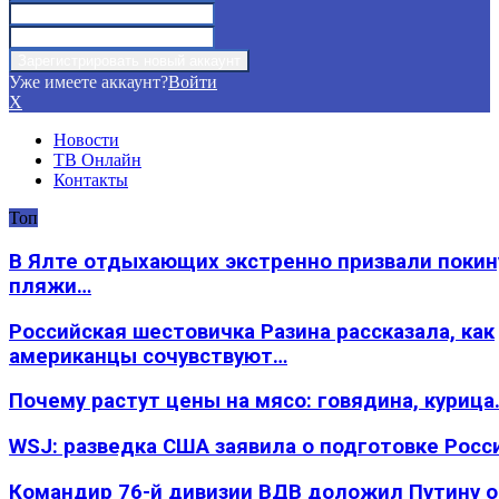
Уже имеете аккаунт?
Войти
X
Новости
ТВ Онлайн
Контакты
Топ
В Ялте отдыхающих экстренно призвали покин
пляжи…
Российская шестовичка Разина рассказала, как
американцы сочувствуют…
Почему растут цены на мясо: говядина, курица
WSJ: разведка США заявила о подготовке Росс
Командир 76-й дивизии ВДВ доложил Путину 