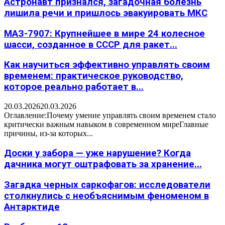
Астронавт признался, загадочная болезнь
лишила речи и пришлось эвакуировать МКС
МАЗ-7907: Крупнейшее в мире 24 колесное
шасси, созданное в СССР для ракет...
Как научиться эффективно управлять своим
временем: практическое руководство,
которое реально работает в...
20.03.2026
20.03.2026
Оглавление:Почему умение управлять своим временем стало
критически важным навыком в современном миреГлавные
причины, из-за которых...
Доски у забора — уже нарушение? Когда
дачника могут оштрафовать за хранение...
Загадка черных саркофагов: исследователи
столкнулись с необъяснимым феноменом в
Антарктиде