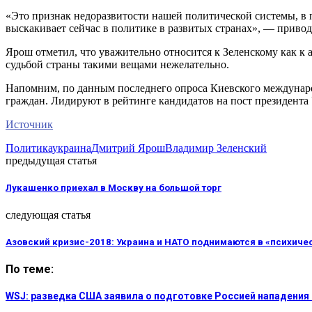
«Это признак недоразвитости нашей политической системы, в п
выскакивает сейчас в политике в развитых странах», — привод
Ярош отметил, что уважительно относится к Зеленскому как к а
судьбой страны такими вещами нежелательно.
Напомним, по данным последнего опроса Киевского междунаро
граждан. Лидируют в рейтинге кандидатов на пост президент
Источник
Политика
украина
Дмитрий Ярош
Владимир Зеленский
предыдущая статья
Лукашенко приехал в Москву на большой торг
следующая статья
Азовский кризис-2018: Украина и НАТО поднимаются в «психиче
По теме:
WSJ: разведка США заявила о подготовке Россией нападения