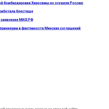
ной бомбардировки Хиросимы но осудили Россию
сработала блестяще
е: заявление МИД РФ
 пранкерам в фиктивности Минских соглашений