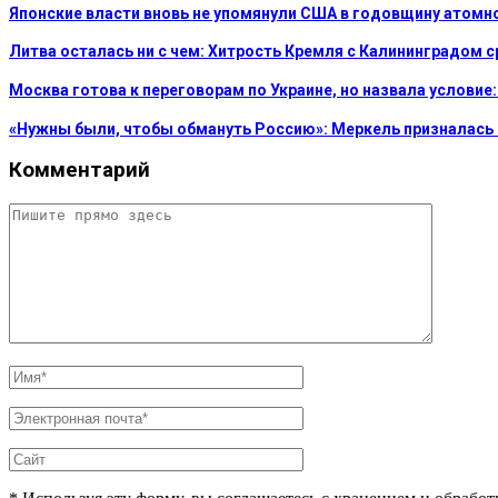
Японские власти вновь не упомянули США в годовщину атом
Литва осталась ни с чем: Хитрость Кремля с Калининградом 
Москва готова к переговорам по Украине, но назвала услови
«Нужны были, чтобы обмануть Россию»: Меркель призналась
Комментарий