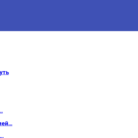
уть
…
ией…
о…