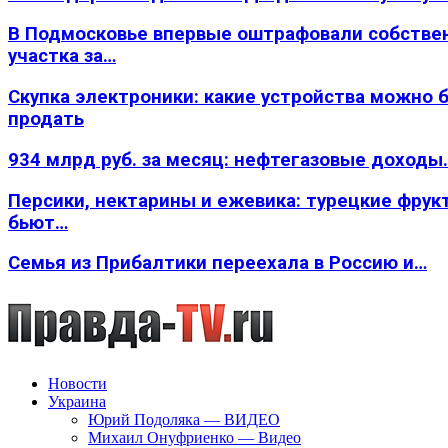
В Подмосковье впервые оштрафовали собстве
участка за…
Скупка электроники: какие устройства можно 
продать
934 млрд руб. за месяц: нефтегазовые доходы
Персики, нектарины и ежевика: турецкие фрук
бьют…
Семья из Прибалтики переехала в Россию и…
Новости
Украина
Юрий Подоляка — ВИДЕО
Михаил Онуфриенко — Видео