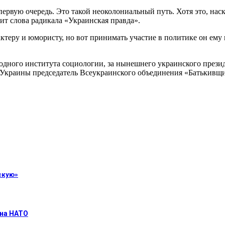
ервую очередь. Это такой неоколониальный путь. Хотя это, нас
ит слова радикала «Украинская правда».
ктеру и юмористу, но вот принимать участие в политике он ему 
дного института социологии, за нынешнего украинского презид
а Украины председатель Всеукраинского объединения «Батькив
скую»
 на НАТО