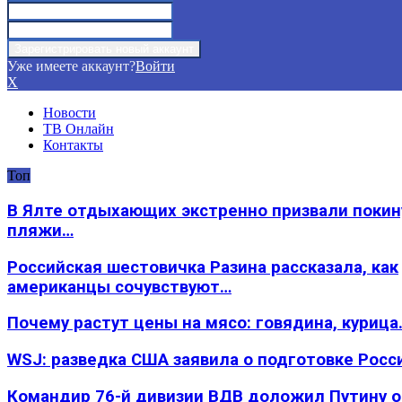
Уже имеете аккаунт?
Войти
X
Новости
ТВ Онлайн
Контакты
Топ
В Ялте отдыхающих экстренно призвали покин
пляжи…
Российская шестовичка Разина рассказала, как
американцы сочувствуют…
Почему растут цены на мясо: говядина, курица
WSJ: разведка США заявила о подготовке Росс
Командир 76-й дивизии ВДВ доложил Путину 