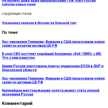
Не пробить даже даже американскими TOW: ЮВО России
получил новые танки
следующая статья
Лукашенко приехал в Москву на большой торг
По теме:
Экс-чиновники Германии, Франции и США предложили новую
схему по изъятия активов ЦБ РФ
В зону СВО поступит новейший боеприпас «Куб-10МЭ» с ИИ.
Что о нем известно
Армия России уничтожила пункты управления БПЛА в ДНР и
Херсонской области
Экс-чиновники Германии, Франции и США предложили новую
схему по активам ЦБ РФ
Крупнейшее месторождение золота может стать опорой
экономики России
Комментарий