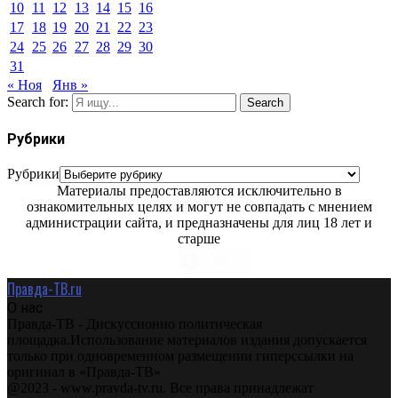
10
11
12
13
14
15
16
17
18
19
20
21
22
23
24
25
26
27
28
29
30
31
« Ноя
Янв »
Search for:
Search
Рубрики
Рубрики
Материалы предоставляются исключительно в
ознакомительных целях и могут не совпадать с мнением
администрации сайта, и предназначены для лиц 18 лет и
старше
Правда-ТВ.ru
О нас
Правда-ТВ - Дискуссионно политическая
площадка.Использование материалов издания допускается
только при одновременном размещении гиперссылки на
оригинал в «Правда-ТВ»
@2023 - www.pravda-tv.ru. Все права принадлежат