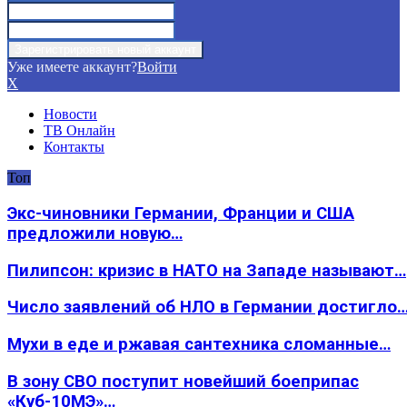
Уже имеете аккаунт?
Войти
X
Новости
ТВ Онлайн
Контакты
Топ
Экс-чиновники Германии, Франции и США
предложили новую…
Пилипсон: кризис в НАТО на Западе называют…
Число заявлений об НЛО в Германии достигло
Мухи в еде и ржавая сантехника сломанные…
В зону СВО поступит новейший боеприпас
«Куб-10МЭ»…