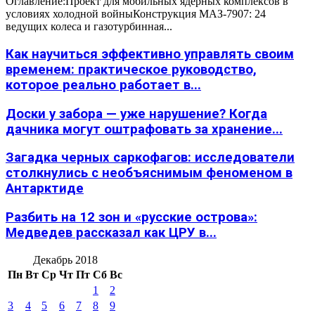
Оглавление:Проект для мобильных ядерных комплексов в
условиях холодной войныКонструкция МАЗ-7907: 24
ведущих колеса и газотурбинная...
Как научиться эффективно управлять своим
временем: практическое руководство,
которое реально работает в...
Доски у забора — уже нарушение? Когда
дачника могут оштрафовать за хранение...
Загадка черных саркофагов: исследователи
столкнулись с необъяснимым феноменом в
Антарктиде
Разбить на 12 зон и «русские острова»:
Медведев рассказал как ЦРУ в...
Декабрь 2018
Пн
Вт
Ср
Чт
Пт
Сб
Вс
1
2
3
4
5
6
7
8
9