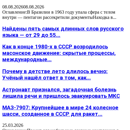
08.08.2026
08.08.2026
Оглавление:В Бразилии в 1963 году упала сфера с телом
внутри — пентагон рассекретили документыНаходка в...
Найдены пять самых длинных слов русского
языка — от 29 до 55...
Как в конце 1980-х в СССР возродилось
масонское движение: скрытые процессы,
международные...
Почему в детстве лето длилось вечно:
Учёный нашёл ответ в том, как...
Астронавт признался, загадочная болезнь
лишила речи и пришлось эвакуировать МКС
МАЗ-7907: Крупнейшее в мире 24 колесное
шасси, созданное в СССР для ракет...
25.03.2026