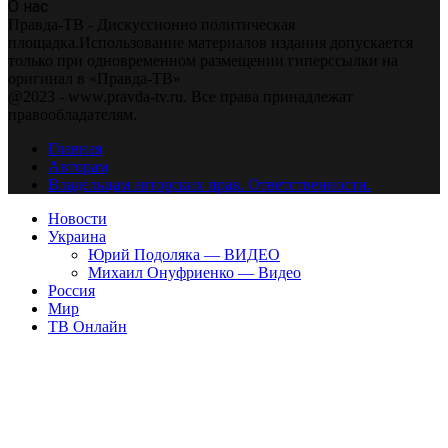
О нас
Правда-ТВ - Дискуссионно политическая
площадка.Использование материалов издания допускается
только при одновременном размещении гиперссылки на
оригинал в «Правда-ТВ»
@2023 - www.pravda-tv.ru. Все права принадлежат
правообладателям.
Главная
Авторам
Владельцам авторских прав. Ответственности.
Новости
Украина
Юрий Подоляка — ВИДЕО
Михаил Онуфриенко — Видео
Россия
Мир
ТВ Онлайн