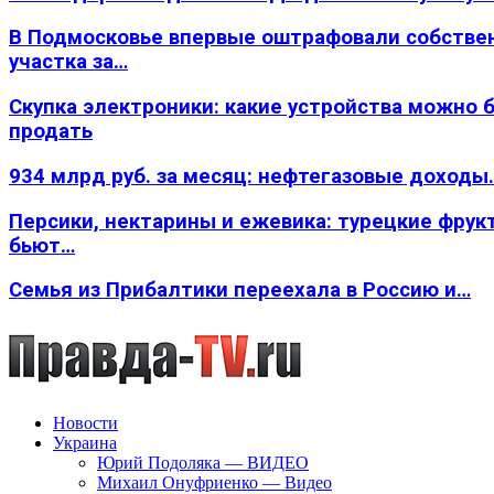
В Подмосковье впервые оштрафовали собстве
участка за…
Скупка электроники: какие устройства можно 
продать
934 млрд руб. за месяц: нефтегазовые доходы
Персики, нектарины и ежевика: турецкие фрук
бьют…
Семья из Прибалтики переехала в Россию и…
Новости
Украина
Юрий Подоляка — ВИДЕО
Михаил Онуфриенко — Видео