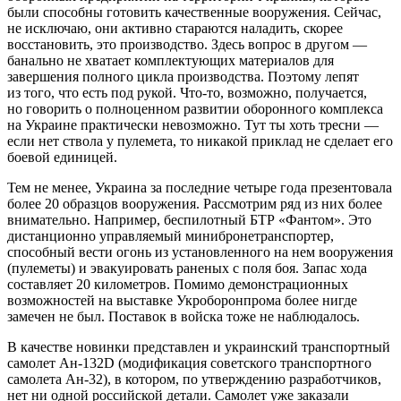
были способны готовить качественные вооружения. Сейчас,
не исключаю, они активно стараются наладить, скорее
восстановить, это производство. Здесь вопрос в другом —
банально не хватает комплектующих материалов для
завершения полного цикла производства. Поэтому лепят
из того, что есть под рукой. Что-то, возможно, получается,
но говорить о полноценном развитии оборонного комплекса
на Украине практически невозможно. Тут ты хоть тресни —
если нет ствола у пулемета, то никакой приклад не сделает его
боевой единицей.
Тем не менее, Украина за последние четыре года презентовала
более 20 образцов вооружения. Рассмотрим ряд из них более
внимательно. Например, беспилотный БТР «Фантом». Это
дистанционно управляемый минибронетранспортер,
способный вести огонь из установленного на нем вооружения
(пулеметы) и эвакуировать раненых с поля боя. Запас хода
составляет 20 километров. Помимо демонстрационных
возможностей на выставке Укроборонпрома более нигде
замечен не был. Поставок в войска тоже не наблюдалось.
В качестве новинки представлен и украинский транспортный
самолет Ан-132D (модификация советского транспортного
самолета Ан-32), в котором, по утверждению разработчиков,
нет ни одной российской детали. Самолет уже заказали