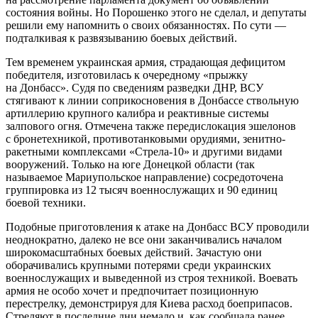
состояния войны. Но Порошенко этого не сделал, и депутаты
решили ему напомнить о своих обязанностях. По сути —
подталкивая к развязыванию боевых действий.
Тем временем украинская армия, страдающая дефицитом
победителя, изготовилась к очередному «прыжку
на Донбасс». Судя по сведениям разведки ДНР, ВСУ
стягивают к линии соприкосновения в Донбассе ствольную
артиллерию крупного калибра и реактивные системы
залпового огня. Отмечена также передислокация эшелонов
с бронетехникой, противотанковыми орудиями, зенитно-
ракетными комплексами «Стрела-10» и другими видами
вооружений. Только на юге Донецкой области (так
называемое Мариупольское направление) сосредоточена
группировка из 12 тысяч военнослужащих и 90 единиц
боевой техники.
Подобные приготовления к атаке на Донбасс ВСУ проводили
неоднократно, далеко не все они заканчивались началом
широкомасштабных боевых действий. Зачастую они
оборачивались крупными потерями среди украинских
военнослужащих и выведенной из строя техникой. Воевать
армия не особо хочет и предпочитает позиционную
перестрелку, демонстрируя для Киева расход боеприпасов.
Стреляют в последние дни немало и, как сообщала ранее