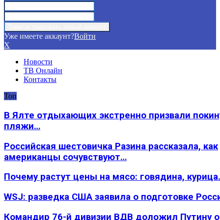
Уже имеете аккаунт?
Войти
X
Новости
ТВ Онлайн
Контакты
Топ
В Ялте отдыхающих экстренно призвали покин
пляжи…
Российская шестовичка Разина рассказала, как
американцы сочувствуют…
Почему растут цены на мясо: говядина, курица
WSJ: разведка США заявила о подготовке Росс
Командир 76-й дивизии ВДВ доложил Путину 