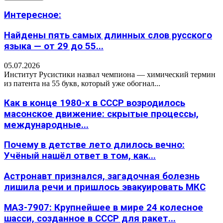
Интересное:
Найдены пять самых длинных слов русского
языка — от 29 до 55...
05.07.2026
Институт Русистики назвал чемпиона — химический термин
из патента на 55 букв, который уже обогнал...
Как в конце 1980-х в СССР возродилось
масонское движение: скрытые процессы,
международные...
Почему в детстве лето длилось вечно:
Учёный нашёл ответ в том, как...
Астронавт признался, загадочная болезнь
лишила речи и пришлось эвакуировать МКС
МАЗ-7907: Крупнейшее в мире 24 колесное
шасси, созданное в СССР для ракет...