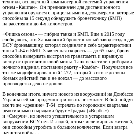
техники, оснащенный компьютерной системой управления
огнем «Каштан». Он предназначен для дистанционного
управления оружием с прицельными видеокамерами, которые
способны за 15 секунд обнаружить бронетехнику (БМП)
на расстоянии до 4-х километров.
«Фишка сезона» — гибрид танка и БМП. Еще в 2015 году
сообщалось, что Харьковский бронетанковый завод создал для
ВСУ бронемашину, которая соединяет в себе характеристики
танка Т-64 и БМП. Заявленная скорость — до 65 км/ч, броня
способна выдержать выстрел из гранатомета и взрывную
волну от противотанковой мины. Танк оснастили приборами
ночного видения, поставили ракету «Комбат». Получился все
тот же модифицированный Т-72, который в итоге до зоны
боевых действий так и не доехал — до массового
производства дело не дошло.
В конечном итоге, ничего нового из вооружений на Донбассе
Украина сейчас продемонстрировать не сможет. В бой пойдут
все те же «древние» Т-64, стрелять по городским кварталам
реактивными снарядами будут «Грады» («Вербы»)
и «Смерчи», но ничего утешительного в устаревшем
вооружении ВСУ нет. И людей, в том числе мирных жителей,
они способны угробить в большом количестве. Если завтра
начнется война…