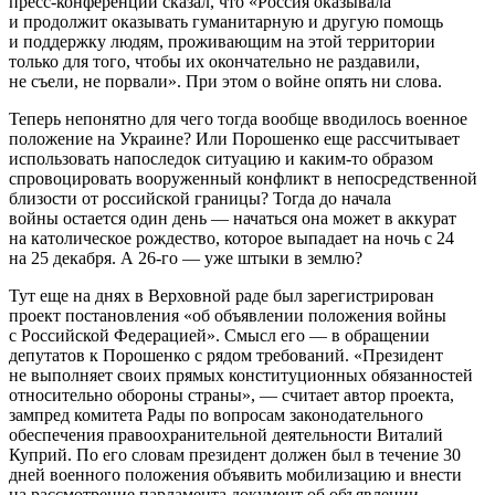
пресс-конференции сказал, что «Россия оказывала
и продолжит оказывать гуманитарную и другую помощь
и поддержку людям, проживающим на этой территории
только для того, чтобы их окончательно не раздавили,
не съели, не порвали». При этом о войне опять ни слова.
Теперь непонятно для чего тогда вообще вводилось военное
положение на Украине? Или Порошенко еще рассчитывает
использовать напоследок ситуацию и каким-то образом
спровоцировать вооруженный конфликт в непосредственной
близости от российской границы? Тогда до начала
войны остается один день — начаться она может в аккурат
на католическое рождество, которое выпадает на ночь с 24
на 25 декабря. А 26-го — уже штыки в землю?
Тут еще на днях в Верховной раде был зарегистрирован
проект постановления «об объявлении положения войны
с Российской Федерацией». Смысл его — в обращении
депутатов к Порошенко с рядом требований. «Президент
не выполняет своих прямых конституционных обязанностей
относительно обороны страны», — считает автор проекта,
зампред комитета Рады по вопросам законодательного
обеспечения правоохранительной деятельности Виталий
Куприй. По его словам президент должен был в течение 30
дней военного положения объявить мобилизацию и внести
на рассмотрение парламента документ об объявлении