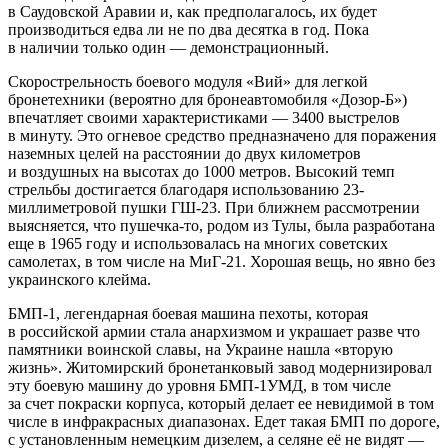
в Саудовской Аравии и, как предполагалось, их будет
производиться едва ли не по два десятка в год. Пока
в наличии только один — демонстрационный.
Скорострельность боевого модуля «Вий» для легкой
бронетехники (вероятно для бронеавтомобиля «Дозор-Б»)
впечатляет своими характеристиками — 3400 выстрелов
в минуту. Это огневое средство предназначено для поражения
наземных целей на расстоянии до двух километров
и воздушных на высотах до 1000 метров. Высокий темп
стрельбы достигается благодаря использованию 23-
миллиметровой пушки ГШ-23. При ближнем рассмотрении
выясняется, что пушечка-то, родом из Тулы, была разработана
еще в 1965 году и использовалась на многих советских
самолетах, в том числе на МиГ-21. Хорошая вещь, но явно без
украинского клейма.
БМП-1, легендарная боевая машина пехоты, которая
в российской армии стала анархизмом и украшает разве что
памятники воинской славы, на Украине нашла «вторую
жизнь». Житомирский бронетанковый завод модернизировал
эту боевую машину до уровня БМП-1УМД, в том числе
за счет покраски корпуса, который делает ее невидимой в том
числе в инфракрасных диапазонах. Едет такая БМП по дороге,
с установленным немецким дизелем, а селяне её не видят —