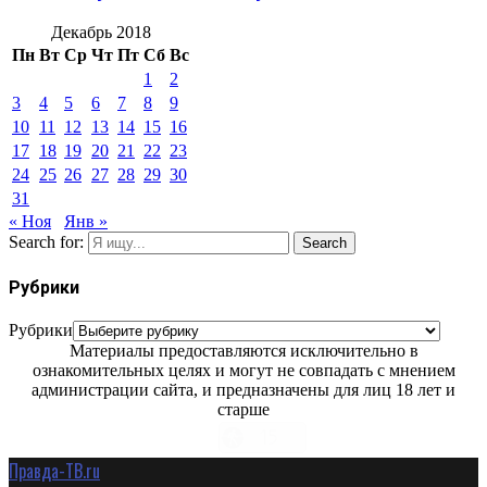
Декабрь 2018
Пн
Вт
Ср
Чт
Пт
Сб
Вс
1
2
3
4
5
6
7
8
9
10
11
12
13
14
15
16
17
18
19
20
21
22
23
24
25
26
27
28
29
30
31
« Ноя
Янв »
Search for:
Search
Рубрики
Рубрики
Материалы предоставляются исключительно в
ознакомительных целях и могут не совпадать с мнением
администрации сайта, и предназначены для лиц 18 лет и
старше
Правда-ТВ.ru