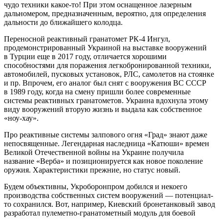
чудо техники какое-то! При этом оснащенное лазерным
дальномером, предназначенным, вероятно, для определения
дальности до ближайшего колодца.
Переносной реактивный гранатомет РК-4 Ингул,
продемонстрированный Украиной на выставке вооружений
в Турции еще в 2017 году, отличается хорошими
способностями для поражения легкобронированной техники,
автомобилей, пусковых установок, РЛС, самолетов на стоянке
и пр. Впрочем, его аналог был снят с вооружения ВС СССР
в 1989 году, когда на смену пришли более современные
системы реактивных гранатометов. Украина вдохнула этому
виду вооружений вторую жизнь и выдала как собственное
«ноу-хау».
Про реактивные системы залпового огня «Град» знают даже
непосвященные. Легендарная наследница «Катюши» времен
Великой Отечественной войны на Украине получила
название «Верба» и позиционируется как новое поколение
оружия. Характеристики прежние, но статус новый.
Будем объективны, Укроборонпром добился и некоего
производства собственных систем вооружений — потенциал-
то сохранился. Вот, например, Киевский бронетанковый завод
разработал пулеметно-гранатометный модуль для боевой