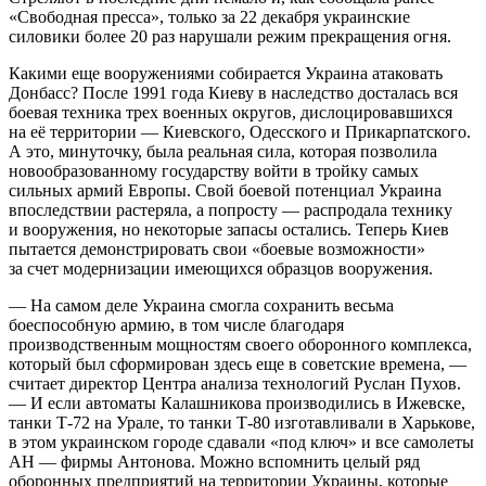
«Свободная пресса», только за 22 декабря украинские
силовики более 20 раз нарушали режим прекращения огня.
Какими еще вооружениями собирается Украина атаковать
Донбасс? После 1991 года Киеву в наследство досталась вся
боевая техника трех военных округов, дислоцировавшихся
на её территории — Киевского, Одесского и Прикарпатского.
А это, минуточку, была реальная сила, которая позволила
новообразованному государству войти в тройку самых
сильных армий Европы. Свой боевой потенциал Украина
впоследствии растеряла, а попросту — распродала технику
и вооружения, но некоторые запасы остались. Теперь Киев
пытается демонстрировать свои «боевые возможности»
за счет модернизации имеющихся образцов вооружения.
— На самом деле Украина смогла сохранить весьма
боеспособную армию, в том числе благодаря
производственным мощностям своего оборонного комплекса,
который был сформирован здесь еще в советские времена, —
считает директор Центра анализа технологий Руслан Пухов.
— И если автоматы Калашникова производились в Ижевске,
танки Т-72 на Урале, то танки Т-80 изготавливали в Харькове,
в этом украинском городе сдавали «под ключ» и все самолеты
АН — фирмы Антонова. Можно вспомнить целый ряд
оборонных предприятий на территории Украины, которые