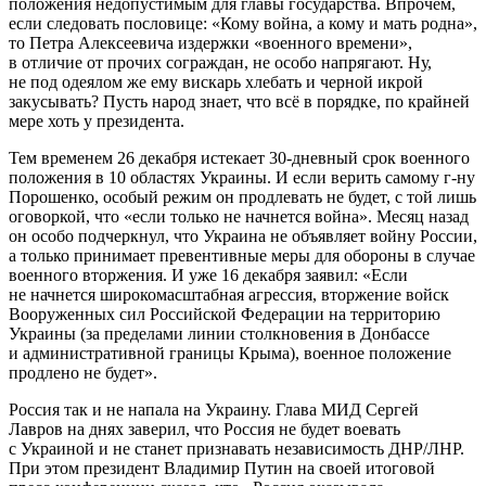
положения недопустимым для главы государства. Впрочем,
если следовать пословице: «Кому война, а кому и мать родна»,
то Петра Алексеевича издержки «военного времени»,
в отличие от прочих сограждан, не особо напрягают. Ну,
не под одеялом же ему вискарь хлебать и черной икрой
закусывать? Пусть народ знает, что всё в порядке, по крайней
мере хоть у президента.
Тем временем 26 декабря истекает 30-дневный срок военного
положения в 10 областях Украины. И если верить самому г-ну
Порошенко, особый режим он продлевать не будет, с той лишь
оговоркой, что «если только не начнется война». Месяц назад
он особо подчеркнул, что Украина не объявляет войну России,
а только принимает превентивные меры для обороны в случае
военного вторжения. И уже 16 декабря заявил: «Если
не начнется широкомасштабная агрессия, вторжение войск
Вооруженных сил Российской Федерации на территорию
Украины (за пределами линии столкновения в Донбассе
и административной границы Крыма), военное положение
продлено не будет».
Россия так и не напала на Украину. Глава МИД Сергей
Лавров на днях заверил, что Россия не будет воевать
с Украиной и не станет признавать независимость ДНР/ЛНР.
При этом президент Владимир Путин на своей итоговой