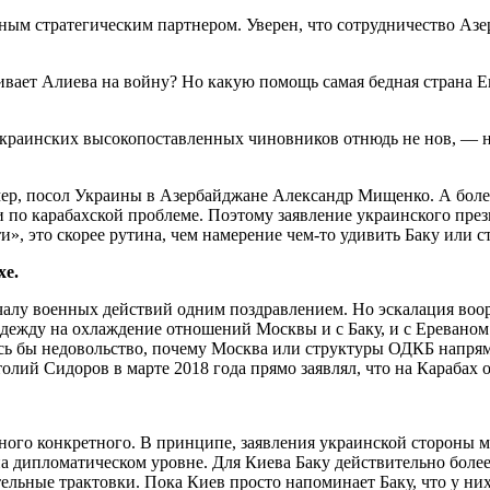
ным стратегическим партнером. Уверен, что сотрудничество Азе
ивает Алиева на войну? Но какую помощь самая бедная страна 
я украинских высокопоставленных чиновников отнюдь не нов, —
р, посол Украины в Азербайджане Александр Мищенко. А более ч
и по карабахской проблеме. Поэтому заявление украинского пре
и», это скорее рутина, чем намерение чем-то удивить Баку или 
хе.
чалу военных действий одним поздравлением. Но эскалация воо
дежду на охлаждение отношений Москвы и с Баку, и с Ереваном
ь бы недовольство, почему Москва или структуры ОДКБ напряму
лий Сидоров в марте 2018 года прямо заявлял, что на Карабах о
много конкретного. В принципе, заявления украинской стороны м
на дипломатическом уровне. Для Киева Баку действительно более
льные трактовки. Пока Киев просто напоминает Баку, что у них