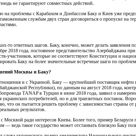
тнюдь не гарантируют совместных действий.
ию на проблемы с Карабахом и Донбассом Баку и Киев уже пред
таможенным службам двух стран договориться о пропуске на тер
ластями.
их-то ответных шагов. Баку, конечно, может делать заявления п
ябре 2018 года, постоянное представительство Азербайджана пр
тв-участников, которые не соответствуют Конституции и национ
ировать Баку на более значительные встречные шаги по проблем
шений Москвы и Баку?
 отношения и с Украиной. Баку — крупнейший поставщик нефти
байджанской Республики), по данным на август 2018 года, конт
бопровода TANAP в Турции в июне 2018 года, заявил о намерен
ля украинских потребителей, но и для транзитных поставок. Впр
лю, что он пытается решить проблему с зависимостью страны от 
реальных результатов.
 с Москвой ради интересов Киева. Более того, пример Беларуси 
м — ведь такое государство может отстаивать близкую Баку пози
 слова украинского лидера замдиректора Национального инсти