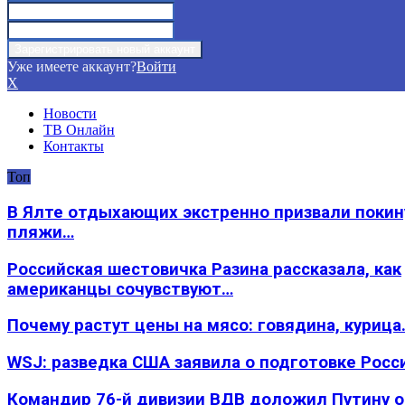
Уже имеете аккаунт?
Войти
X
Новости
ТВ Онлайн
Контакты
Топ
В Ялте отдыхающих экстренно призвали покин
пляжи…
Российская шестовичка Разина рассказала, как
американцы сочувствуют…
Почему растут цены на мясо: говядина, курица
WSJ: разведка США заявила о подготовке Росс
Командир 76-й дивизии ВДВ доложил Путину 