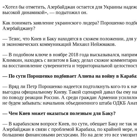
«Хотел бы отметить, Азербайджан остается для Украины надеж
высокой динамикой», — подытожил он.
Как понимать заявление украинского лидера? Порошенко подб
Азербайджану?
— Тезис, что Киев и Баку находятся в схожем положении, дл
и экономических коммуникаций Михаил Нейжмаков.
— В подобном ключе в ноябре 2018 года высказывался, наприме
Климкин, находясь с визитом в Баку, делал схожие комментари
на восстановление суверенитета и территориальной целостност
— По сути Порошенко подбивает Алиева на войну в Караба
— Вряд ли Петр Порошенко надеется подтолкнуть кого-то к на
выгодна официальному Киеву. Такой сценарий давал бы ему на
по поводу реакции России. А среди граждан Армении усилилос
не будем забывать: начальник объединенного штаба ОДКБ Анато
— Чем Киев может оказаться полезным для Баку?
— В карабахском вопросе Киев, по сути, обещает Баку не так 
Азербайджан в связи с проблемой Карабаха, по крайней мере, 
большими финансовыми ресурсами. Но на деле это все умозрите