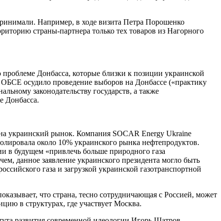
принимали. Например, в ходе визита Петра Порошенко
риторию страны-партнера только тех товаров из Нагорного
о проблеме Донбасса, которые близки к позиции украинской
и ОБСЕ осудило проведение выборов на Донбассе («практику
альному законодательству государств, а также
е Донбасса.
 на украинский рынок. Компания SOCAR Energy Ukraine
ролировала около 10% украинского рынка нефтепродуктов.
ии в будущем «привлечь больше природного газа
очем, данное заявление украинского президента могло быть
российского газа и загрузкой украинской газотранспортной
показывает, что страна, тесно сотрудничающая с Россией, может
цию в структурах, где участвует Москва.
тута развития современной идеологии Игорь Шатров.