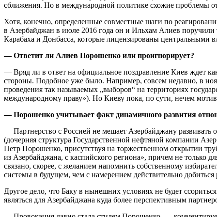
сближения. Но в международной политике схожие проблемы о
Хотя, конечно, определенные совместные шаги по реагирован
в Азербайджан в июле 2016 года он и Ильхам Алиев поручили 
Карабаха и Донбасса, которые лицензированы центральными в
— Ответит ли Алиев Порошенко или проигнорирует?
— Вряд ли в ответ на официальное поздравление Киев ждет как
стороны. Подобное уже было. Например, совсем недавно, в но
проведения так называемых „выборов“ на территориях государс
международному праву»). Но Киеву пока, по сути, нечем мотив
— Порошенко учитывает факт динамичного развития отно
— Партнерство с Россией не мешает Азербайджану развивать
(дочерняя структура Государственной нефтяной компании Азер
Петр Порошенко, присутствуя на торжественном открытии тру
из Азербайджана, с каспийского региона», причем не только д
связано, скорее, с желанием напомнить собственному избирате
системы в будущем, чем с намерением действительно добиться 
Другое дело, что Баку в нынешних условиях не будет ссориться
являться для Азербайджана куда более перспективным партнеро
— Провокация давно стала стилем Порошенко, — комментирует