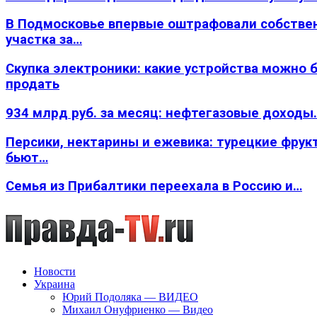
В Подмосковье впервые оштрафовали собстве
участка за…
Скупка электроники: какие устройства можно 
продать
934 млрд руб. за месяц: нефтегазовые доходы
Персики, нектарины и ежевика: турецкие фрук
бьют…
Семья из Прибалтики переехала в Россию и…
Новости
Украина
Юрий Подоляка — ВИДЕО
Михаил Онуфриенко — Видео