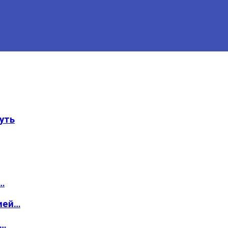
уть
…
ией…
о…