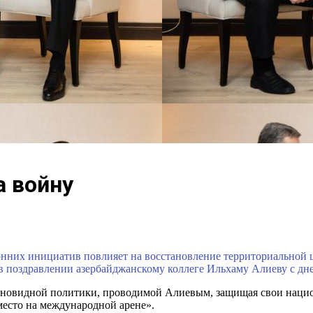
а войну
нних инициатив повлияет на восстановление территориальной це
в поздравлении азербайджанскому коллеге Ильхаму Алиеву с дн
альновидной политики, проводимой Алиевым, защищая свои наци
место на международной арене».