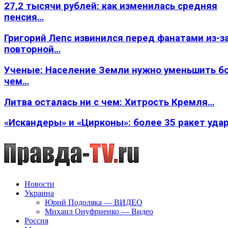
27,2 тысячи рублей: как изменилась средняя
пенсия…
Григорий Лепс извинился перед фанатами из-з
повторной…
Ученые: Население Земли нужно уменьшить б
чем…
Литва осталась ни с чем: Хитрость Кремля…
«Искандеры» и «Цирконы»: более 35 ракет уда
Новости
Украина
Юрий Подоляка — ВИДЕО
Михаил Онуфриенко — Видео
Россия