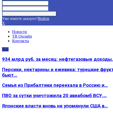
Уже имеете аккаунт?
Войти
X
Новости
ТВ Онлайн
Контакты
Топ
934 млрд руб. за месяц: нефтегазовые доходы
Персики, нектарины и ежевика: турецкие фрук
бьют…
Семья из Прибалтики переехала в Россию и…
ПВО за сутки уничтожила 20 авиабомб ВСУ,…
Японские власти вновь не упомянули США в…