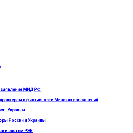
я
е: заявление МИД РФ
 пранкерам в фиктивности Минских соглашений
урсы Украины
оры России и Украины
в и систем РЭБ