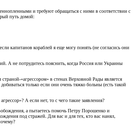
оеннопленными и требуют обращаться с ними в соответствии с
орый путь домой:
если капитанов кораблей я еще могу понять (не согласись они
й. А не потрудитесь пояснить, когда Россия или Украины
и страной-«агрессором» в стенах Верховной Рады является
добиваться только если они очень тяжко больны (есть такой
рессор»? А если нет, то с чего такие заявления?
свобождения, а пытаетесь помочь Петру Порошенко и
дения под стражей. Для вас и для тех, кто вас нанял,
почему?