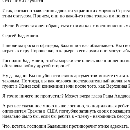
что с ними случится.
Итак, согласно заявлению адвоката украинских моряков Серге
этим статусом. Причем, они по какой-то пока только им понят
«Если Россия захочет обращаться с ними как с военнопленным
Сергей Бадамшин.
Панове матросы и офицеры, Бадамшин вас обманывает. Вы своим
играть в игру Порошенко, о карьере в его армии они могут заб
Господин Бадамшин, чтобы моряки считались военнопленными о
объявляла войну другой стороне?
Ну да ладно. Вы по убогости своих аргументов можете считать
таковым. Но тогда, вы как человек последовательный должны ч
пункт в Женевской конвенции) или после того, как Верховная 
Я точно ничего не пропустил? Может вчера глава Рады Андрюша
А раз все сказанное мною выше логично, то подталкивая ребят
оппонентам Трампа в США поглубже затянуть своих подзащитных
идеально было бы, если бы ребята в «плену» находились бессро
Что, кстати, господин Бадамшин противоречит этике адвоката.