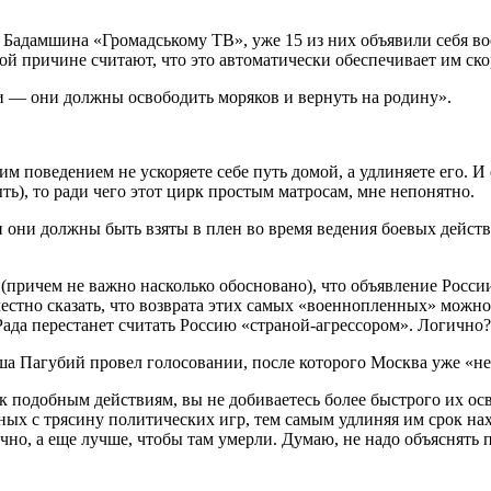
я Бадамшина «Громадському ТВ», уже 15 из них объявили себя в
ной причине считают, что это автоматически обеспечивает им ск
и — они должны освободить моряков и вернуть на родину».
 поведением не ускоряете себе путь домой, а удлиняете его. И 
ыть), то ради чего этот цирк простым матросам, мне непонятно.
ни должны быть взяты в плен во время ведения боевых действи
 (причем не важно насколько обосновано), что объявление Росси
естно сказать, что возврата этих самых «военнопленных» можно 
Рада перестанет считать Россию «страной-агрессором». Логично?
 Пагубий провел голосовании, после которого Москва уже «не аг
 к подобным действиям, вы не добиваетесь более быстрого их о
 с трясину политических игр, тем самым удлиняя им срок нахож
чно, а еще лучше, чтобы там умерли. Думаю, не надо объяснять 