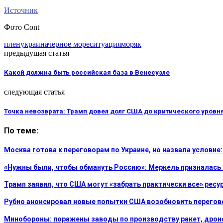
Источник
Фото Cont
плен
украина
черное море
ситуация
моряк
предыдущая статья
Какой должна быть российская база в Венесуэле
следующая статья
Точка невозврата: Трамп довел долг США до критического уровн
По теме:
Москва готова к переговорам по Украине, но назвала услови
«Нужны были, чтобы обмануть Россию»: Меркель призналась
Трамп заявил, что США могут «забрать практически все» рес
Рубио анонсировал новые попытки США возобновить перегов
Минобороны: поражены заводы по производству ракет, дроно