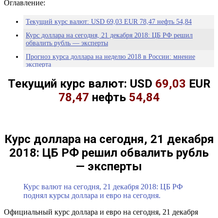
Оглавление:
Текущий курс валют: USD 69,03 EUR 78,47 нефть 54,84
Курс доллара на сегодня, 21 декабря 2018: ЦБ РФ решил
обвалить рубль — эксперты
Прогноз курса доллара на неделю 2018 в России: мнение
эксперта
Курс доллара перешел к фронтальному падению
Текущий курс валют:
USD
69,03
EUR
Курс доллара заходит на жесткую посадку
78,47
нефть
54,84
Курс доллара стабилен к мировым валютам, а рынки ждут
решений ФРС
Рубль стремительно падает к доллару и евро вечером 14
декабря
Курс доллара на сегодня, 21 декабря
77- 85 за доллар: Рубль готовится к обвалу
2018: ЦБ РФ решил обвалить рубль
Сколько будет стоить доллар на следующей неделе
— эксперты
От 71 до 80. Эксперты назвали курс доллара на 2019 год
Курс валют на сегодня, 21 декабря 2018: ЦБ РФ
Лучшие прогнозисты назвали курс доллара в 2019 году
поднял курсы доллара и евро на сегодня.
Сдали нервы: курс доллара все-таки обвалили
Официальный курс доллара и евро на сегодня, 21 декабря
С 2019 года от россиян хотят «скрывать» курс валют