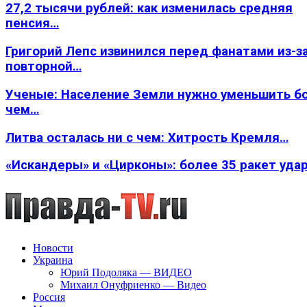
27,2 тысячи рублей: как изменилась средняя
пенсия…
Григорий Лепс извинился перед фанатами из-з
повторной…
Ученые: Население Земли нужно уменьшить б
чем…
Литва осталась ни с чем: Хитрость Кремля…
«Искандеры» и «Цирконы»: более 35 ракет уда
Новости
Украина
Юрий Подоляка — ВИДЕО
Михаил Онуфриенко — Видео
Россия