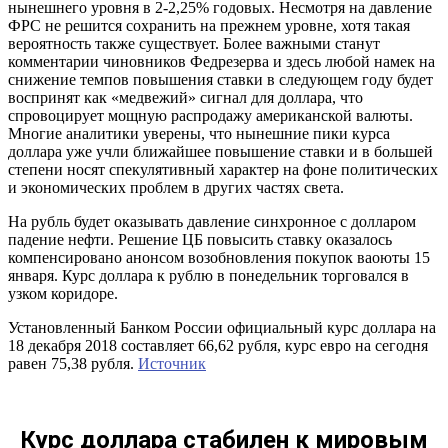
нынешнего уровня в 2-2,25% годовых. Несмотря на давление
ФРС не решится сохранить на прежнем уровне, хотя такая
вероятность также существует. Более важными станут
комментарии чиновников Федрезерва и здесь любой намек на
снижение темпов повышения ставки в следующем году будет
воспринят как «медвежий» сигнал для доллара, что
спровоцирует мощную распродажу американской валюты.
Многие аналитики уверены, что нынешние пики курса
доллара уже учли ближайшее повышение ставки и в большей
степени носят спекулятивный характер на фоне политических
и экономических проблем в других частях света.
На рубль будет оказывать давление синхронное с долларом
падение нефти. Решение ЦБ повысить ставку оказалось
компенсировано анонсом возобновления покупок ваоюты 15
января. Курс доллара к рублю в понедельник торговался в
узком коридоре.
Установленный Банком России официальный курс доллара на
18 декабря 2018 составляет 66,62 рубля, курс евро на сегодня
равен 75,38 рубля.
Источник
Курс доллара стабилен к мировым