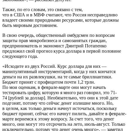
Также, по его словам, это связано с тем,
что в США и в МВФ считают, что Россия несправедливо
владеет своими природными ресурсами, которые должны
быть мировым достоянием.
В свою очередь, общественный омбудсмен по вопросам
защиты прав микробизнеса и самозанятых граждан,
предприниматель и экономист Дмитрий Потапенко
предложил свой прогноз курса доллара в первой половине
следующего года.
«Исходите из двух Россий. Курс доллара для них —
манипулятивный инструментарий, когда у них кончатся
деньги на их развлекушки, на те самые бриллиантики.
Бюджет принят с профицитом почти 1,2 трлн.
По мои оценкам, в феврале-марте они могут начать
тестировать цифру, которую я много раз говорил, это 71-
74 [рублей за доллар]. Необязательно, что они к этой дате
подгонят, потому что сейчас денег излишне много. Но,
в целом, как только деньги начнут источаться, поскольку
бюджет принят, сейчас его начнут пилить, давайте в феврале-
марте вернемся к этому вопросу. За счет того, что денег
много, они могут это отсрочить на лето, июль-август. Только
исключительно, потому что денег очень много», — заметил