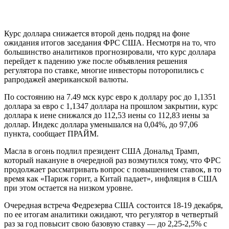
Курс доллара снижается второй день подряд на фоне
ожидания итогов заседания ФРС США. Несмотря на то, что
большинство аналитиков прогнозировали, что курс доллара
перейдет к падению уже после объявления решения
регулятора по ставке, многие инвесторы поторопились с
рапродажей американской валюты.
По состоянию на 7.49 мск курс евро к доллару рос до 1,1351
доллара за евро с 1,1347 доллара на прошлом закрытии, курс
доллара к иене снижался до 112,53 иены со 112,83 иены за
доллар. Индекс доллара уменьшался на 0,04%, до 97,06
пункта, сообщает ПРАЙМ.
Масла в огонь подлил президент США Дональд Трамп,
который накануне в очередной раз возмутился тому, что ФРС
продолжает рассматривать вопрос с повышением ставок, в то
время как «Париж горит, а Китай падает», инфляция в США
при этом остается на низком уровне.
Очередная встреча Федрезерва США состоится 18-19 декабря,
по ее итогам аналитики ожидают, что регулятор в четвертый
раз за год повысит свою базовую ставку — до 2,25-2,5% с