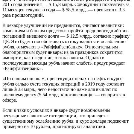
2015 года значения — $ 15,8 млрд. Совокупный показатель за
11 месяцев текущего года — $ 58,5 млрд. — превысил в 3,3
раза прошлогодний.
В декабре улучшений не предвидится, считают аналитики:
компаниям и банкам предстоит пройти предновогодний пик
погашений внешнего долга — $ 12,5 млрд., согласно графику
ЦБ. Это будет способствовать оттоку валюты и ослаблению
рубля, отмечают в «Райффайзенбанке». Относительным
благоприятным будет январь: из-за праздников сократится
импорт и, как следствие, отток валюты. Однако в
последующие месяцы рубль начнет слабеть, предупреждает
«Райффайзенбанк».
«По нашим оценкам, при текущих ценах на нефть и курсе
рубля сальдо счета текущих операций в 2019 году составит
лишь $ 33 млрд., чего недостаточно даже для выплат по
внешнему долгу ($ 54 млрд. к погашению)», — говорится в
обзоре.
Если в таких условиях в январе будут возобновлены
регулярные валютные интервенции, это приведет к
существенному ослаблению рубля, и курс доллара подскочит
примерно на 10 рублей, прогнозируют аналитики.