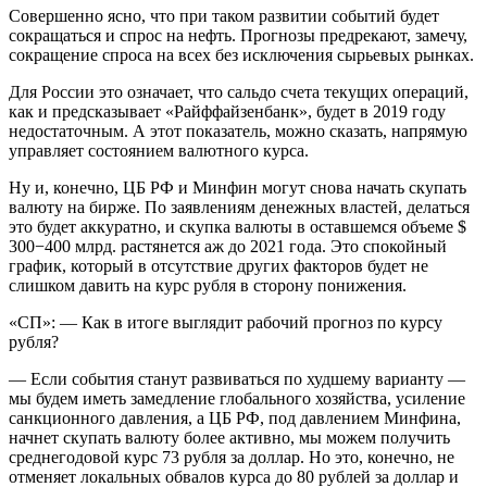
Совершенно ясно, что при таком развитии событий будет
сокращаться и спрос на нефть. Прогнозы предрекают, замечу,
сокращение спроса на всех без исключения сырьевых рынках.
Для России это означает, что сальдо счета текущих операций,
как и предсказывает «Райффайзенбанк», будет в 2019 году
недостаточным. А этот показатель, можно сказать, напрямую
управляет состоянием валютного курса.
Ну и, конечно, ЦБ РФ и Минфин могут снова начать скупать
валюту на бирже. По заявлениям денежных властей, делаться
это будет аккуратно, и скупка валюты в оставшемся объеме $
300−400 млрд. растянется аж до 2021 года. Это спокойный
график, который в отсутствие других факторов будет не
слишком давить на курс рубля в сторону понижения.
«СП»: — Как в итоге выглядит рабочий прогноз по курсу
рубля?
— Если события станут развиваться по худшему варианту —
мы будем иметь замедление глобального хозяйства, усиление
санкционного давления, а ЦБ РФ, под давлением Минфина,
начнет скупать валюту более активно, мы можем получить
среднегодовой курс 73 рубля за доллар. Но это, конечно, не
отменяет локальных обвалов курса до 80 рублей за доллар и