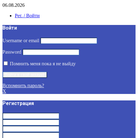
06.08.2026
Рег. / Войти
Войти
Username or email
Password
Помнить меня пока я не выйду
Вспомнить пароль?
X
Регистрация