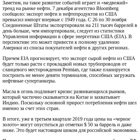
Заметим, на такое развитие событий играет и «медвежий»
тренд на рынке нефти. 7 декабря агентство Bloomberg
сообщило: экспорт нефти и нефтепродуктов из США
превысил импорт впервые с 1949 года. С 26 по 30 ноября
Соединенные Штаты экспортировали на 211 тысяч баррелей в
день больше, чем импортировали, следует из статистики
Управления информации в сфере энергетики США (EIA). В
перспективе это может привести к полному удалению
Америки из списка покупателей нефти в других регионах.
Причем EIA прогнозирует, что экспорт сырой нефти из США
будет только расти с прокладкой новых трубопроводов от
сланцевого месторождения Permian, где также планируется
построить не менее девяти терминалов, способных загружать
нефтяные супертанкеры.
Масла в огонь подливает кризис развивающихся рынков,
который частично сказывается на Китае и захватывает
Индию. Поскольку основной прирост потребления нефти шел
именно за счет этих стран.
В итоге, уже в третьем квартале 2019 года цены на «черное
золото» могут опуститься до отметки $ 50 за баррель и даже
ниже. Это будет настоящим шоком для российской экономики.