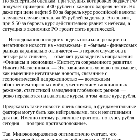
По экспертным оценкам, при текущих котировках бюджет РФ
получает примерно 5000 рублей с каждого барреля нефти. Но
даже при цене нефти $ 80 за баррель курс российской валюты
в лучшем случае составлял 65 рублей за доллар. Это значит,
при $ 50 за баррель курс действительно рванет к небесам, а
ситуация в экономике РФ грозит стать критической.
— Исследования последних недель показали: реакции на
негативные новости на «медвежьем» и «бычьем» финансовых
рынках кардинально отличается — в первом случае она в
четыре раза сильнее, — отмечает руководитель направления
«Финансы и экономика» Института современного развития
Никита Масленников. — Эта зависимость хорошо показывает,
как нынешние негативные новости, связанные с
геополитической напряженностью — возможным
обострением торговых войн, ужесточением санкционных
режимов, статистикой замедления глобальных рынков —
резко передаются на валютные курсы, в том числе курс рубля.
Предсказать такие новости очень сложно, а фундаментальные
факторы могут быть как нейтральными, так и негативными
для нас. Именно потому различные прогнозы по курсу рубля
сегодня — полярно противоположные.
Так, Минэкономразвития оптимистично считает, что
среднегодовой курс национальной валюты в 2019 году