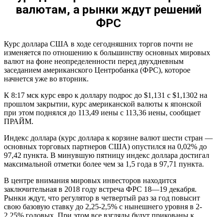
валютам, а рынки ждут решений
ФРС
Курс доллара США в ходе сегодняшних торгов почти не
изменяется по отношению к большинству основных мировых
валют на фоне неопределенности перед двухдневным
заседанием американского Центробанка (ФРС), которое
начнется уже во вторник.
К 8:17 мск курс евро к доллару подрос до $1,131 с $1,1302 на
прошлом закрытии, курс американской валюты к японской
при этом поднялся до 113,49 иены с 113,36 иены, сообщает
ПРАЙМ.
Индекс доллара (курс доллара к корзине валют шести стран —
основных торговых партнеров США) опустился на 0,02% до
97,42 пункта. В минувшую пятницу индекс доллара достигал
максимальной отметки более чем за 1,5 года в 97,71 пункта.
В центре внимания мировых инвесторов находится
заключительная в 2018 году встреча ФРС 18—19 декабря.
Рынки ждут, что регулятор в четвертый раз за год повысит
свою базовую ставку до 2,25-2,5% с нынешнего уровня в 2-
2,25% годовых. При этом все взгляды будут прикованы к