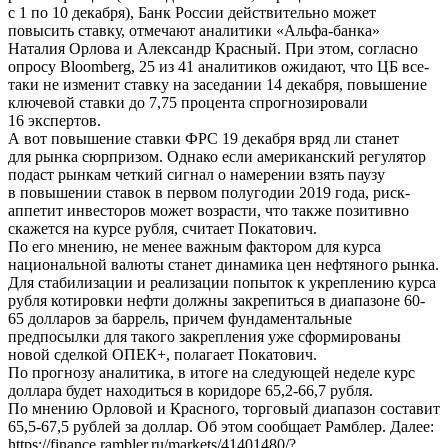
с 1 по 10 декабря), Банк России действительно может
повысить ставку, отмечают аналитики «Альфа-банка»
Наталия Орлова и Александр Красный. При этом, согласно
опросу Bloomberg, 25 из 41 аналитиков ожидают, что ЦБ все-
таки не изменит ставку на заседании 14 декабря, повышение
ключевой ставки до 7,75 процента спрогнозировали
16 экспертов.
А вот повышение ставки ФРС 19 декабря вряд ли станет
для рынка сюрпризом. Однако если американский регулятор
подаст рынкам четкий сигнал о намерении взять паузу
в повышении ставок в первом полугодии 2019 года, риск-
аппетит инвесторов может возрасти, что также позитивно
скажется на курсе рубля, считает Покатович.
По его мнению, не менее важным фактором для курса
национальной валюты станет динамика цен нефтяного рынка.
Для стабилизации и реализации попыток к укреплению курса
рубля котировки нефти должны закрепиться в диапазоне 60-
65 долларов за баррель, причем фундаментальные
предпосылки для такого закрепления уже сформированы
новой сделкой ОПЕК+, полагает Покатович.
По прогнозу аналитика, в итоге на следующей неделе курс
доллара будет находиться в коридоре 65,2-66,7 рубля.
По мнению Орловой и Красного, торговый диапазон составит
65,5-67,5 рублей за доллар. Об этом сообщает Рамблер. Далее:
https://finance.rambler.ru/markets/41401480/?