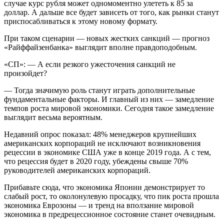
случае курс рубля может одномоментно улететь к 85 за
доллар. А дальше все будет зависеть от того, как рынки станут
приспосабливаться к этому новому формату.
При таком сценарии — новых жестких санкций — прогноз
«Райффайзенбанка» выглядит вполне правдоподобным.
«СП»: — А если резкого ужесточения санкций не
произойдет?
— Тогда значимую роль станут играть дополнительные
фундаментальные факторы. И главный из них — замедление
темпов роста мировой экономики. Сегодня такое замедление
выглядит весьма вероятным.
Недавний опрос показал: 48% менеджеров крупнейших
американских корпораций не исключают возникновения
рецессии в экономике США уже в конце 2019 года. А с тем,
что рецессия будет в 2020 году, убеждены свыше 70%
руководителей американских корпораций.
Прибавьте сюда, что экономика Японии демонстрирует то
слабый рост, то околонулевую просадку, что пик роста прошла
экономика Еврозоны — и тренд на вползание мировой
экономика в предрецессионное состояние станет очевидным.