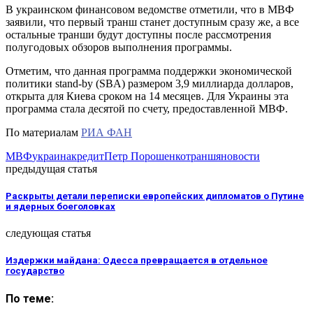
В украинском финансовом ведомстве отметили, что в МВФ
заявили, что первый транш станет доступным сразу же, а все
остальные транши будут доступны после рассмотрения
полугодовых обзоров выполнения программы.
Отметим, что данная программа поддержки экономической
политики stand-by (SBA) размером 3,9 миллиарда долларов,
открыта для Киева сроком на 14 месяцев. Для Украины эта
программа стала десятой по счету, предоставленной МВФ.
По материалам
РИА ФАН
МВФ
украина
кредит
Петр Порошенко
транш
яновости
предыдущая статья
Раскрыты детали переписки европейских дипломатов о Путине
и ядерных боеголовках
следующая статья
Издержки майдана: Одесса превращается в отдельное
государство
По теме: