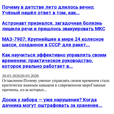
Почему в детстве лето длилось вечно:
Учёный нашёл ответ в том, как...
Астронавт признался, загадочная болезнь
лишила речи и пришлось эвакуировать МКС
МАЗ-7907: Крупнейшее в мире 24 колесное
шасси, созданное в СССР для ракет...
Как научиться эффективно управлять своим
временем: практическое руководство,
которое реально работает в...
20.03.2026
20.03.2026
Оглавление:Почему умение управлять своим временем стало
критически важным навыком в современном миреГлавные
причины, из-за которых...
Доски у забора — уже нарушение? Когда
дачника могут оштрафовать за хранение...