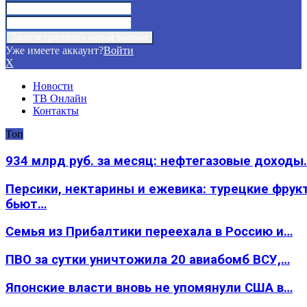
Уже имеете аккаунт?
Войти
X
Новости
ТВ Онлайн
Контакты
Топ
934 млрд руб. за месяц: нефтегазовые доходы
Персики, нектарины и ежевика: турецкие фрук
бьют…
Семья из Прибалтики переехала в Россию и…
ПВО за сутки уничтожила 20 авиабомб ВСУ,…
Японские власти вновь не упомянули США в…