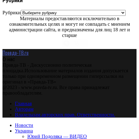
Рубрики
Рубрики
Материалы предоставляются исключительно в
ознакомительных целях и могут не совпадать с мнением
администрации сайта, и предназначены для лиц 18 лет и
старше
Правда-ТВ.ru
О нас
Правда-ТВ - Дискуссионно политическая
площадка.Использование материалов издания допускается
только при одновременном размещении гиперссылки на
оригинал в «Правда-ТВ»
@2023 - www.pravda-tv.ru. Все права принадлежат
правообладателям.
Главная
Авторам
Владельцам авторских прав. Ответственности.
Новости
Украина
Юрий Подоляка — ВИДЕО