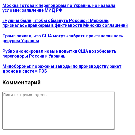
Москва готова к переговорам по Украине, но назвала
условие: заявление МИД РФ
«Нужны были, чтобы обмануть Россию»: Меркель
призналась пранкерам в фиктивности Минских соглашений
Трамп заявил, что США могут «забрать практически все»
ресурсы Украины
Рубио анонсировал новые попытки США возобновить
переговоры России и Украины
Минобороны: поражены заводы по производству ракет,
дронов и систем РЭБ
Комментарий