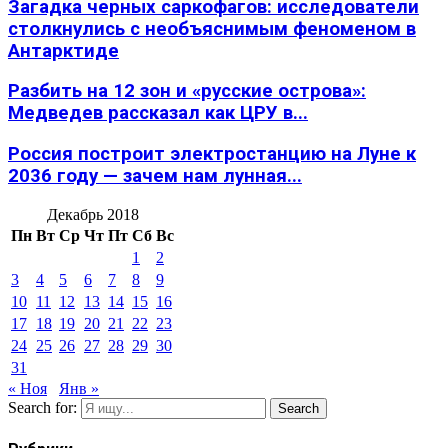
Загадка черных саркофагов: исследователи
столкнулись с необъяснимым феноменом в
Антарктиде
Разбить на 12 зон и «русские острова»:
Медведев рассказал как ЦРУ в...
Россия построит электростанцию на Луне к
2036 году — зачем нам лунная...
Декабрь 2018
Пн
Вт
Ср
Чт
Пт
Сб
Вс
1
2
3
4
5
6
7
8
9
10
11
12
13
14
15
16
17
18
19
20
21
22
23
24
25
26
27
28
29
30
31
« Ноя
Янв »
Search for:
Search