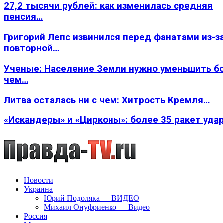
27,2 тысячи рублей: как изменилась средняя
пенсия…
Григорий Лепс извинился перед фанатами из-з
повторной…
Ученые: Население Земли нужно уменьшить б
чем…
Литва осталась ни с чем: Хитрость Кремля…
«Искандеры» и «Цирконы»: более 35 ракет уда
Новости
Украина
Юрий Подоляка — ВИДЕО
Михаил Онуфриенко — Видео
Россия