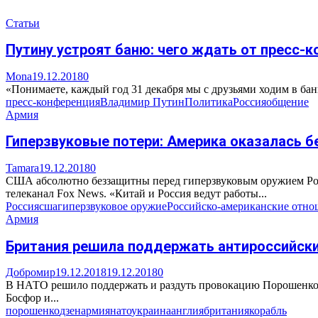
Статьи
Путину устроят баню: чего ждать от пресс-
Mona
19.12.2018
0
«Понимаете, каждый год 31 декабря мы с друзьями ходим в баню.
пресс-конференция
Владимир Путин
Политика
Россия
общение
Армия
Гиперзвуковые потери: Америка оказалась 
Tamara
19.12.2018
0
США абсолютно беззащитны перед гиперзвуковым оружием Росс
телеканал Fox News. «Китай и Россия ведут работы...
Россия
сша
гиперзвуковое оружие
Российско-американские отно
Армия
Британия решила поддержать антироссийск
Добромир
19.12.2018
19.12.2018
0
В НАТО решило поддержать и раздуть провокацию Порошенко пр
Босфор и...
порошенко
дзен
армия
нато
украина
англия
британия
корабль