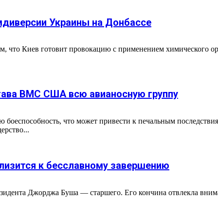
мдиверсии Украины на Донбассе
ом, что Киев готовит провокацию с применением химического 
тава ВМС США всю авианосную группу
боеспособность, что может привести к печальным последствиям
ерство...
близится к бесславному завершению
езидента Джорджа Буша — старшего. Его кончина отвлекла вним