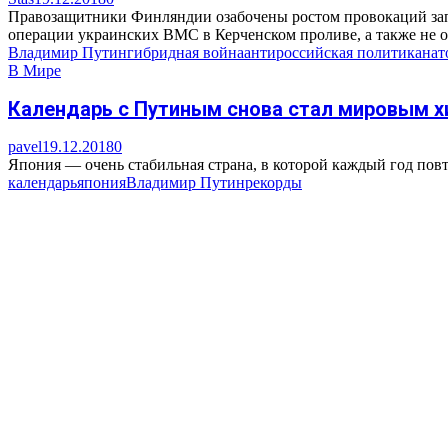
Правозащитники Финляндии озабочены ростом провокаций зап
операции украинских ВМС в Керченском проливе, а также не о
Владимир Путин
гибридная война
антироссийская политика
нат
В Мире
Календарь с Путиным снова стал мировым 
pavel
19.12.2018
0
Япония — очень стабильная страна, в которой каждый год повт
календарь
япония
Владимир Путин
рекорды