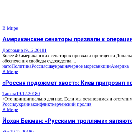
В Мире
Американские сенаторы призвали к операции
Добромир
19.12.2018
1
Более 40 американских сенаторов призвали президента Дональ
обеспечения свободы судоходства,...
нато
Политика
Россия
сша
украина
черное море
санкции
Америка
В Мире
«Россия подожмет хвост»: Киев пригрозил п
Tamara
19.12.2018
0
«Это принципиально для нас. Если мы остановимся и отступим,
Россия
украина
конфликт
керченский пролив
В Мире
Йохан Бекман: «Русскими троллями» являютс
Stas
19.12.2018
0