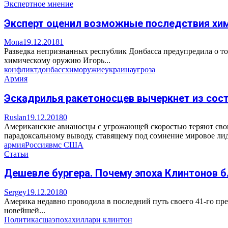
Экспертное мнение
Эксперт оценил возможные последствия хи
Mona
19.12.2018
1
Разведка непризнанных республик Донбасса предупредила о т
химическому оружию Игорь...
конфликт
донбасс
химоружие
украина
угроза
Армия
Эскадрилья ракетоносцев вычеркнет из сос
Ruslan
19.12.2018
0
Американские авианосцы с угрожающей скоростью теряют свою 
парадоксальному выводу, ставящему под сомнение мировое лид
армия
Россия
вмс США
Статьи
Дешевле бургера. Почему эпоха Клинтонов 
Sergey
19.12.2018
0
Америка недавно проводила в последний путь своего 41-го пр
новейшей...
Политика
сша
эпоха
хиллари клинтон