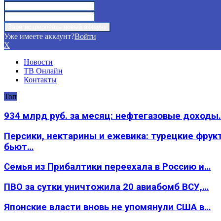
Уже имеете аккаунт?
Войти
X
Новости
ТВ Онлайн
Контакты
Топ
934 млрд руб. за месяц: нефтегазовые доходы
Персики, нектарины и ежевика: турецкие фрук
бьют…
Семья из Прибалтики переехала в Россию и…
ПВО за сутки уничтожила 20 авиабомб ВСУ,…
Японские власти вновь не упомянули США в…