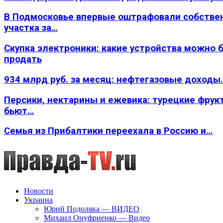
В Подмосковье впервые оштрафовали собстве
участка за…
Скупка электроники: какие устройства можно 
продать
934 млрд руб. за месяц: нефтегазовые доходы
Персики, нектарины и ежевика: турецкие фрук
бьют…
Семья из Прибалтики переехала в Россию и…
Новости
Украина
Юрий Подоляка — ВИДЕО
Михаил Онуфриенко — Видео