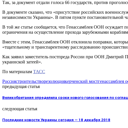
Так, за документ отдали голоса 66 государств, против проголос
В документе сказано, что «присутствие российских военносл
независимости Украины». В пятом пункте постановительной ча
В той же статье сообщается, что Генассамблея ООН осуждает 
ограничения на осуществление прохода зарубежными кораблям
Вместе с этим, Генассамблея ООН отклонила поправки, которы
«тщательному и транспарентному расследованию происшествия
Как заявил заместитель постпреда России при ООН Дмитрий По
украинской затеей».
По материалам
ТАСС
Россия
строительство
резолюция
керченский мост
генассамблея о
предыдущая статья
Великобритания определила сроки нового голосования по соглаше
следующая статья
Последние новости Украины сегодня — 18 декабря 2018