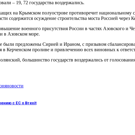
овали – 19, 72 государства воздержались.
ужащих на Крымском полуострове противоречит национальному с
сти содержится осуждение строительства моста Россией через К
повышение военного присутствия России в частях Азовского и Ч
и в Азовском море.
е были предложены Сирией и Ираном, с призывом сбалансироват
 в Керченском проливе и привлечению всех виновных к ответс
лянский, большинство государств воздержались от голосования 
он
яновости
нию с ЕС о Brexit