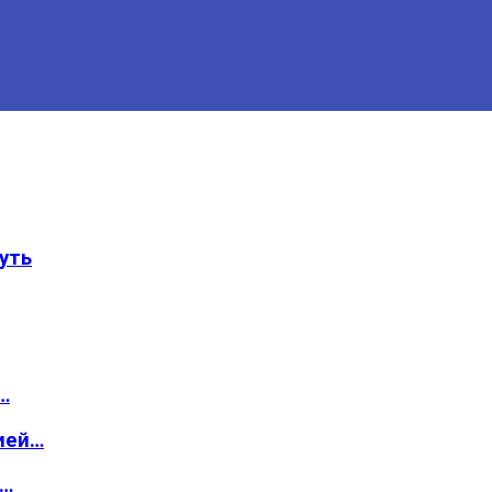
уть
…
ией…
о…