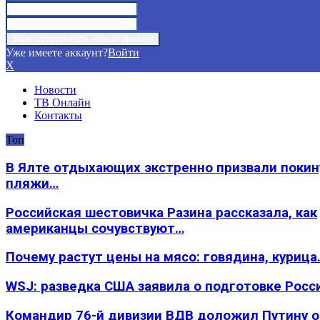
Уже имеете аккаунт?
Войти
X
Новости
ТВ Онлайн
Контакты
Топ
В Ялте отдыхающих экстренно призвали покин
пляжи…
Российская шестовичка Разина рассказала, как
американцы сочувствуют…
Почему растут цены на мясо: говядина, курица
WSJ: разведка США заявила о подготовке Росс
Командир 76-й дивизии ВДВ доложил Путину 