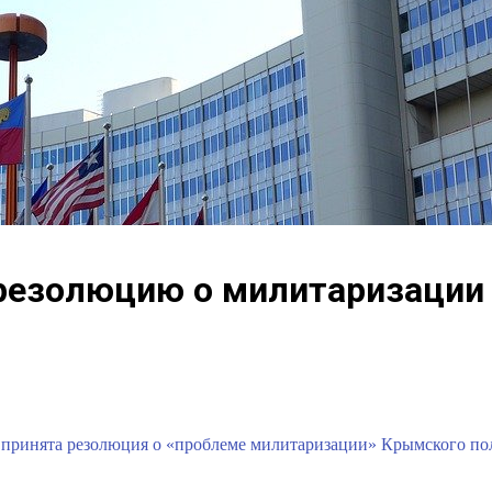
 резолюцию о милитаризаци
 принята резолюция о «проблеме милитаризации» Крымского пол