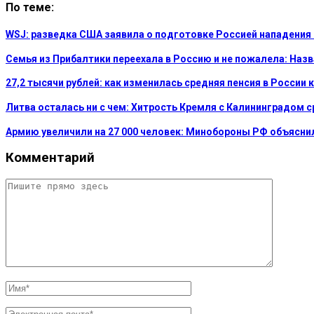
По теме:
WSJ: разведка США заявила о подготовке Россией нападения
Семья из Прибалтики переехала в Россию и не пожалела: На
27,2 тысячи рублей: как изменилась средняя пенсия в России 
Литва осталась ни с чем: Хитрость Кремля с Калининградом 
Армию увеличили на 27 000 человек: Минобороны РФ объясни
Комментарий