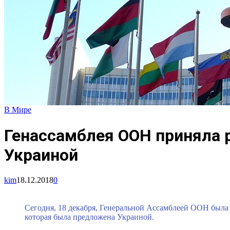
В Мире
Генассамблея ООН приняла
Украиной
kim
18.12.2018
0
Сегодня, 18 декабря, Генеральной Ассамблеей ООН была
которая была предложена Украиной.