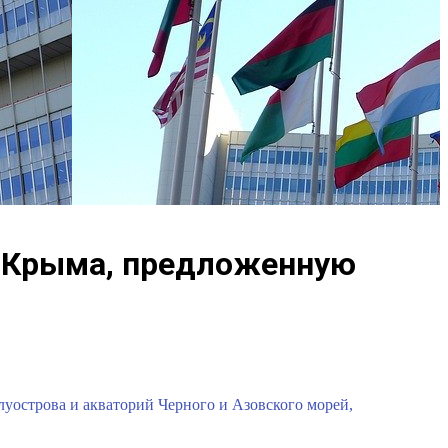
и Крыма, предложенную
уострова и акваторий Черного и Азовского морей,