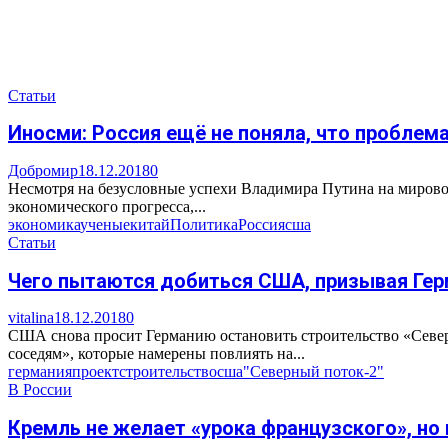
Статьи
Иносми: Россия ещё не поняла, что проблем
Добромир
18.12.2018
0
Несмотря на безусловные успехи Владимира Путина на мирово
экономического прогресса,...
экономика
ученые
китай
Политика
Россия
сша
Статьи
Чего пытаются добиться США, призывая Гер
vitalina
18.12.2018
0
США снова просит Германию остановить строительство «Север
соседям», которые намерены повлиять на...
германия
проект
строительство
сша
"Северный поток-2"
В России
Кремль не желает «урока французского», н