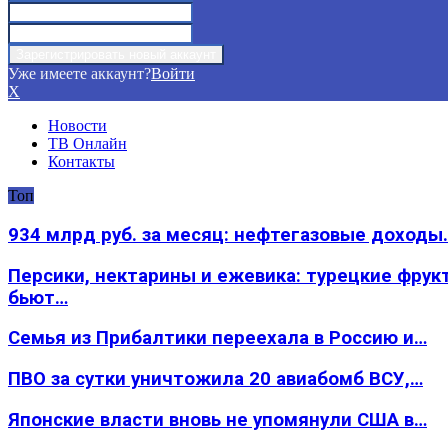
Уже имеете аккаунт?
Войти
X
Новости
ТВ Онлайн
Контакты
Топ
934 млрд руб. за месяц: нефтегазовые доходы
Персики, нектарины и ежевика: турецкие фрук
бьют…
Семья из Прибалтики переехала в Россию и…
ПВО за сутки уничтожила 20 авиабомб ВСУ,…
Японские власти вновь не упомянули США в…