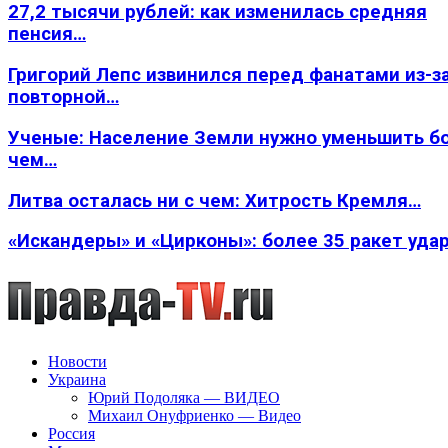
27,2 тысячи рублей: как изменилась средняя
пенсия…
Григорий Лепс извинился перед фанатами из-з
повторной…
Ученые: Население Земли нужно уменьшить б
чем…
Литва осталась ни с чем: Хитрость Кремля…
«Искандеры» и «Цирконы»: более 35 ракет уда
Новости
Украина
Юрий Подоляка — ВИДЕО
Михаил Онуфриенко — Видео
Россия