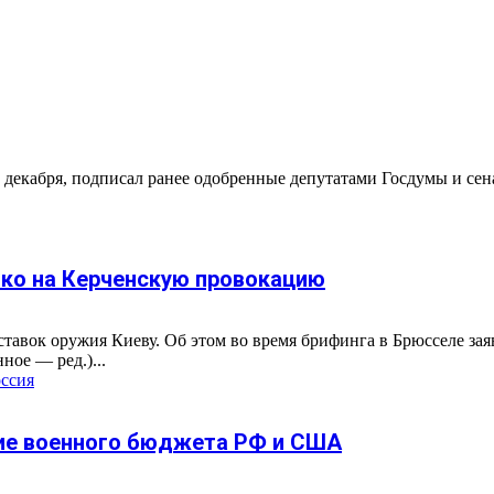
8 декабря, подписал ранее одобренные депутатами Госдумы и с
ко на Керченскую провокацию
тавок оружия Киеву. Об этом во время брифинга в Брюсселе зая
ное — ред.)...
ссия
ние военного бюджета РФ и США