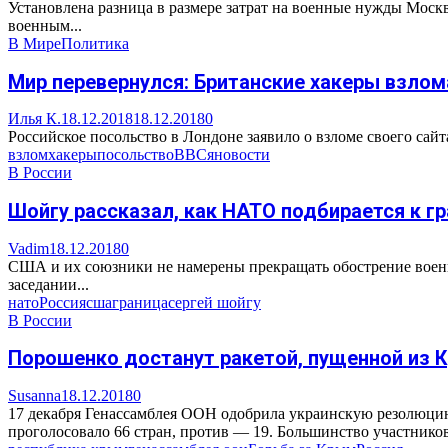
Установлена разница в размере затрат на военные нужды Мос
военным...
В Мире
Политика
Мир перевернулся: Британские хакеры взлом
Илья К.
18.12.2018
18.12.2018
0
Российское посольство в Лондоне заявило о взломе своего сайт
взлом
хакеры
посольство
BBC
яновости
В России
Шойгу рассказал, как НАТО подбирается к г
Vadim
18.12.2018
0
США и их союзники не намерены прекращать обострение военн
заседании...
нато
Россия
сша
граница
сергей шойгу
В России
Порошенко достанут ракетой, пущенной из 
Susanna
18.12.2018
0
17 декабря Генассамблея ООН одобрила украинскую резолюцию
проголосовало 66 стран, против — 19. Большинство участников