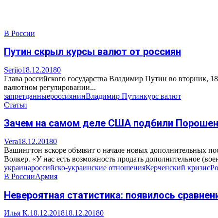
В России
Путин скрыл курсы валют от россиян
Serjio
18.12.2018
0
Глава российского государства Владимир Путин во вторник, 1
валютном регулировании...
запрет
данные
россиянин
Владимир Путин
курс валют
Статьи
Зачем на самом деле США подбили Порошен
Vera
18.12.2018
0
Вашингтон вскоре объявит о начале новых дополнительных пос
Волкер. «У нас есть возможность продать дополнительное (воен
украина
российско-украинские отношения
Керченский кризис
Ро
В России
Армия
Невероятная статистика: появилось сравне
Илья К.
18.12.2018
18.12.2018
0