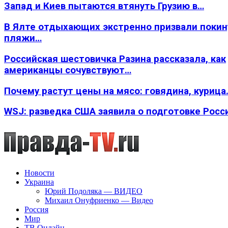
Запад и Киев пытаются втянуть Грузию в…
В Ялте отдыхающих экстренно призвали покин
пляжи…
Российская шестовичка Разина рассказала, как
американцы сочувствуют…
Почему растут цены на мясо: говядина, курица
WSJ: разведка США заявила о подготовке Росс
Новости
Украина
Юрий Подоляка — ВИДЕО
Михаил Онуфриенко — Видео
Россия
Мир
ТВ Онлайн