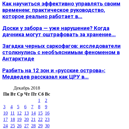
Как научиться эффективно управлять своим
временем: практическое руководство,
которое реально работает в...
Доски у забора — уже нарушение? Когда
дачника могут оштрафовать за хранение...
Загадка черных саркофагов: исследователи
столкнулись с необъяснимым феноменом в
Антарктиде
Разбить на 12 зон и «русские острова»:
Медведев рассказал как ЦРУ в...
Декабрь 2018
Пн
Вт
Ср
Чт
Пт
Сб
Вс
1
2
3
4
5
6
7
8
9
10
11
12
13
14
15
16
17
18
19
20
21
22
23
24
25
26
27
28
29
30