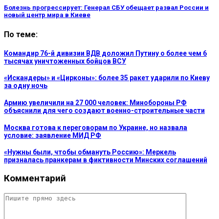
Болезнь прогрессирует: Генерал СБУ обещает развал России и
новый центр мира в Киеве
По теме:
Командир 76-й дивизии ВДВ доложил Путину о более чем 6
тысячах уничтоженных бойцов ВСУ
«Искандеры» и «Цирконы»: более 35 ракет ударили по Киеву
за одну ночь
Армию увеличили на 27 000 человек: Минобороны РФ
объяснили для чего создают военно-строительные части
Москва готова к переговорам по Украине, но назвала
условие: заявление МИД РФ
«Нужны были, чтобы обмануть Россию»: Меркель
призналась пранкерам в фиктивности Минских соглашений
Комментарий