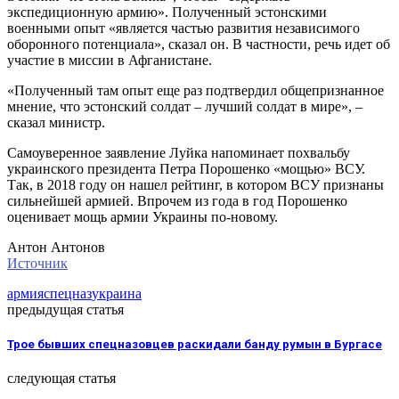
экспедиционную армию». Полученный эстонскими
военными опыт «является частью развития независимого
оборонного потенциала», сказал он. В частности, речь идет об
участие в миссии в Афганистане.
«Полученный там опыт еще раз подтвердил общепризнанное
мнение, что эстонский солдат – лучший солдат в мире», –
сказал министр.
Самоуверенное заявление Луйка напоминает похвальбу
украинского президента Петра Порошенко «мощью» ВСУ.
Так, в 2018 году он нашел рейтинг, в котором ВСУ признаны
сильнейшей армией. Впрочем из года в год Порошенко
оценивает мощь армии Украины по-новому.
Антон Антонов
Источник
армия
спецназ
украина
предыдущая статья
Трое бывших спецназовцев раскидали банду румын в Бургасе
следующая статья