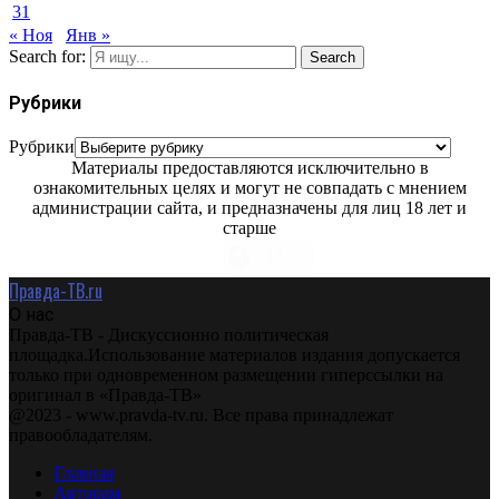
31
« Ноя
Янв »
Search for:
Search
Рубрики
Рубрики
Материалы предоставляются исключительно в
ознакомительных целях и могут не совпадать с мнением
администрации сайта, и предназначены для лиц 18 лет и
старше
Правда-ТВ.ru
О нас
Правда-ТВ - Дискуссионно политическая
площадка.Использование материалов издания допускается
только при одновременном размещении гиперссылки на
оригинал в «Правда-ТВ»
@2023 - www.pravda-tv.ru. Все права принадлежат
правообладателям.
Главная
Авторам