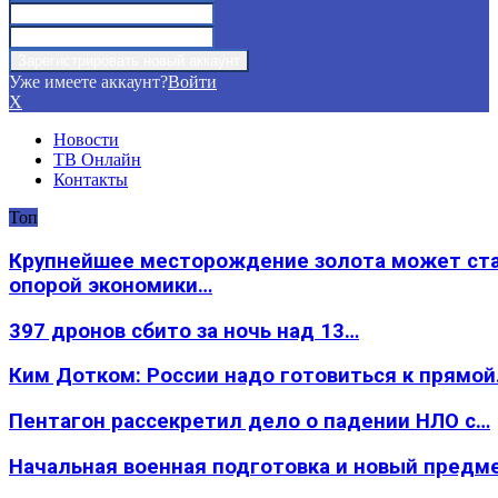
Уже имеете аккаунт?
Войти
X
Новости
ТВ Онлайн
Контакты
Топ
Крупнейшее месторождение золота может ст
опорой экономики…
397 дронов сбито за ночь над 13…
Ким Дотком: России надо готовиться к прямо
Пентагон рассекретил дело о падении НЛО с…
Начальная военная подготовка и новый предм