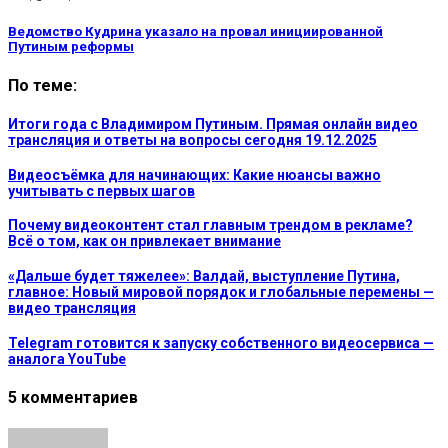
Ведомство Кудрина указало на провал инициированной
Путиным реформы
По теме:
Итоги года с Владимиром Путиным. Прямая онлайн видео
трансляция и ответы на вопросы сегодня 19.12.2025
Видеосъёмка для начинающих: Какие нюансы важно
учитывать с первых шагов
Почему видеоконтент стал главным трендом в рекламе?
Всё о том, как он привлекает внимание
«Дальше будет тяжелее»: Валдай, выступление Путина,
главное: Новый мировой порядок и глобальные перемены —
видео трансляция
Telegram готовится к запуску собственного видеосервиса —
аналога YouTube
5 комментариев