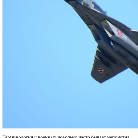
Терминология у военных довольно часто бывает непонятна