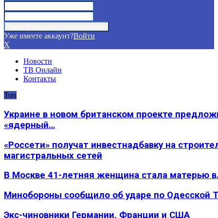
Уже имеете аккаунт?
Войти
X
Новости
ТВ Онлайн
Контакты
Топ
Украине в новом британском проекте предлож
«ядерный…
«Россети» получат инвестнадбавку на строите
магистральных сетей
В Москве 41-летняя женщина стала матерью в
Минобороны сообщило об ударе по Одесской 
Экс-чиновники Германии, Франции и США