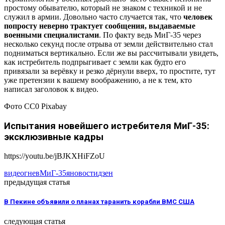
простому обывателю, который не знаком с техникой и не
служил в армии. Довольно часто случается так, что
человек
попросту неверно трактует сообщения, выдаваемые
военными специалистами
. По факту ведь МиГ-35 через
несколько секунд после отрыва от земли действительно стал
подниматься вертикально. Если же вы рассчитывали увидеть,
как истребитель подпрыгивает с земли как будто его
привязали за верёвку и резко дёрнули вверх, то простите, тут
уже претензии к вашему воображению, а не к тем, кто
написал заголовок к видео.
Фото СС0 Pixabay
Испытания новейшего истребителя МиГ-35:
эксклюзивные кадры
https://youtu.be/jBJKXHiFZoU
видео
гнев
МиГ-35
яновости
дзен
предыдущая статья
В Пекине объявили о планах таранить корабли ВМС США
следующая статья