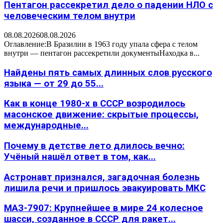
Пентагон рассекретил дело о падении НЛО с
человеческим телом внутри
08.08.2026
08.08.2026
Оглавление:В Бразилии в 1963 году упала сфера с телом
внутри — пентагон рассекретили документыНаходка в...
Найдены пять самых длинных слов русского
языка — от 29 до 55...
Как в конце 1980-х в СССР возродилось
масонское движение: скрытые процессы,
международные...
Почему в детстве лето длилось вечно:
Учёный нашёл ответ в том, как...
Астронавт признался, загадочная болезнь
лишила речи и пришлось эвакуировать МКС
МАЗ-7907: Крупнейшее в мире 24 колесное
шасси, созданное в СССР для ракет...