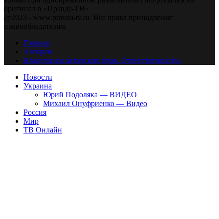
оригинал в «Правда-ТВ»
@2023 - www.pravda-tv.ru. Все права принадлежат
правообладателям.
Главная
Авторам
Владельцам авторских прав. Ответственности.
Новости
Украина
Юрий Подоляка — ВИДЕО
Михаил Онуфриенко — Видео
Россия
Мир
ТВ Онлайн