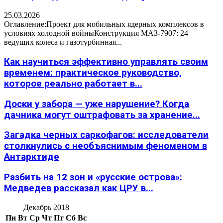
25.03.2026
Оглавление:Проект для мобильных ядерных комплексов в
условиях холодной войныКонструкция МАЗ-7907: 24
ведущих колеса и газотурбинная...
Как научиться эффективно управлять своим
временем: практическое руководство,
которое реально работает в...
Доски у забора — уже нарушение? Когда
дачника могут оштрафовать за хранение...
Загадка черных саркофагов: исследователи
столкнулись с необъяснимым феноменом в
Антарктиде
Разбить на 12 зон и «русские острова»:
Медведев рассказал как ЦРУ в...
Декабрь 2018
Пн
Вт
Ср
Чт
Пт
Сб
Вс