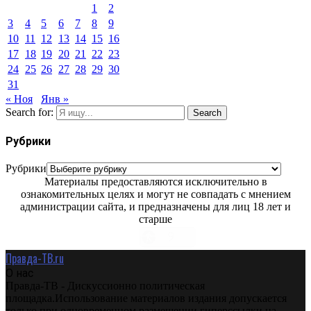
1
2
3
4
5
6
7
8
9
10
11
12
13
14
15
16
17
18
19
20
21
22
23
24
25
26
27
28
29
30
31
« Ноя
Янв »
Search for:
Search
Рубрики
Рубрики
Материалы предоставляются исключительно в
ознакомительных целях и могут не совпадать с мнением
администрации сайта, и предназначены для лиц 18 лет и
старше
Правда-ТВ.ru
О нас
Правда-ТВ - Дискуссионно политическая
площадка.Использование материалов издания допускается
только при одновременном размещении гиперссылки на