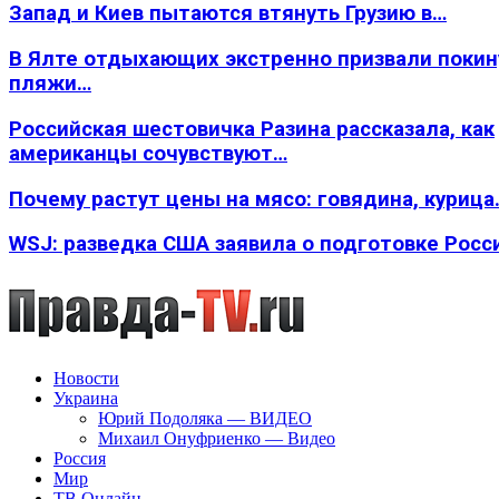
Запад и Киев пытаются втянуть Грузию в…
В Ялте отдыхающих экстренно призвали покин
пляжи…
Российская шестовичка Разина рассказала, как
американцы сочувствуют…
Почему растут цены на мясо: говядина, курица
WSJ: разведка США заявила о подготовке Росс
Новости
Украина
Юрий Подоляка — ВИДЕО
Михаил Онуфриенко — Видео
Россия
Мир
ТВ Онлайн