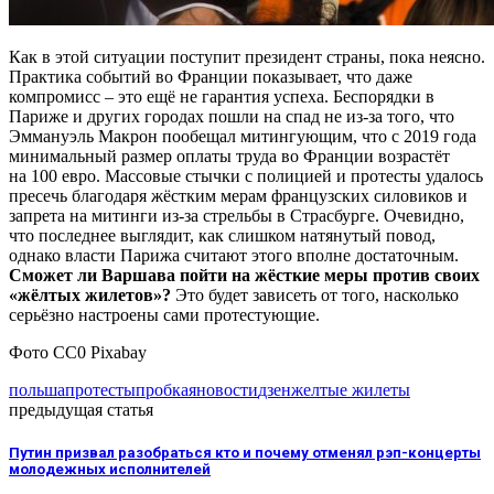
Как в этой ситуации поступит президент страны, пока неясно.
Практика событий во Франции показывает, что даже
компромисс – это ещё не гарантия успеха. Беспорядки в
Париже и других городах пошли на спад не из-за того, что
Эммануэль Макрон пообещал митингующим, что с 2019 года
минимальный размер оплаты труда во Франции возрастёт
на 100 евро. Массовые стычки с полицией и протесты удалось
пресечь благодаря жёстким мерам французских силовиков и
запрета на митинги из-за стрельбы в Страсбурге. Очевидно,
что последнее выглядит, как слишком натянутый повод,
однако власти Парижа считают этого вполне достаточным.
Сможет ли Варшава пойти на жёсткие меры против своих
«жёлтых жилетов»?
Это будет зависеть от того, насколько
серьёзно настроены сами протестующие.
Фото СС0 Pixabay
польша
протесты
пробка
яновости
дзен
желтые жилеты
предыдущая статья
Путин призвал разобраться кто и почему отменял рэп-концерты
молодежных исполнителей