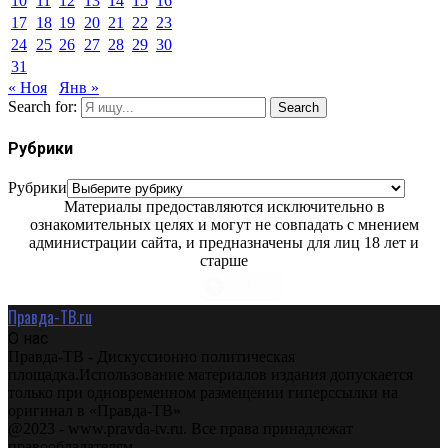
10
11
12
13
14
15
16
17
18
19
20
21
22
23
24
25
26
27
28
29
30
31
« Ноя
Янв »
Search for:
Search
Рубрики
Рубрики
Материалы предоставляются исключительно в
ознакомительных целях и могут не совпадать с мнением
администрации сайта, и предназначены для лиц 18 лет и
старше
Правда-ТВ.ru
О нас
Правда-ТВ - Дискуссионно политическая
площадка.Использование материалов издания допускается
только при одновременном размещении гиперссылки на
оригинал в «Правда-ТВ»
@2023 - www.pravda-tv.ru. Все права принадлежат
правообладателям.