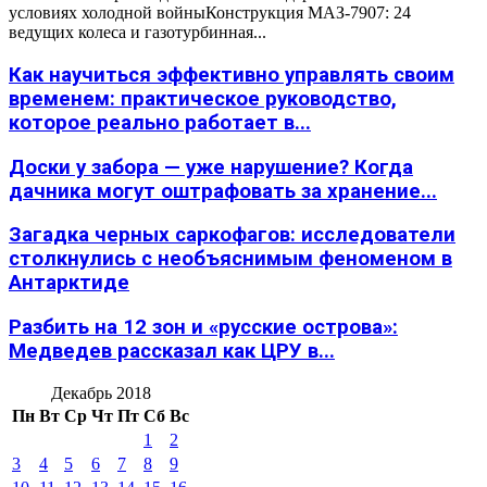
условиях холодной войныКонструкция МАЗ-7907: 24
ведущих колеса и газотурбинная...
Как научиться эффективно управлять своим
временем: практическое руководство,
которое реально работает в...
Доски у забора — уже нарушение? Когда
дачника могут оштрафовать за хранение...
Загадка черных саркофагов: исследователи
столкнулись с необъяснимым феноменом в
Антарктиде
Разбить на 12 зон и «русские острова»:
Медведев рассказал как ЦРУ в...
Декабрь 2018
Пн
Вт
Ср
Чт
Пт
Сб
Вс
1
2
3
4
5
6
7
8
9