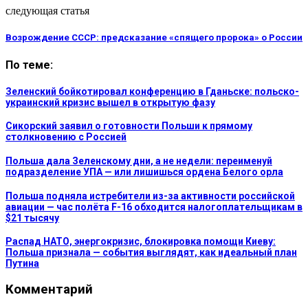
следующая статья
Возрождение СССР: предсказание «спящего пророка» о России
По теме:
Зеленский бойкотировал конференцию в Гданьске: польско-
украинский кризис вышел в открытую фазу
Сикорский заявил о готовности Польши к прямому
столкновению с Россией
Польша дала Зеленскому дни, а не недели: переименуй
подразделение УПА — или лишишься ордена Белого орла
Польша подняла истребители из-за активности российской
авиации — час полёта F-16 обходится налогоплательщикам в
$21 тысячу
Распад НАТО, энергокризис, блокировка помощи Киеву:
Польша признала — события выглядят, как идеальный план
Путина
Комментарий