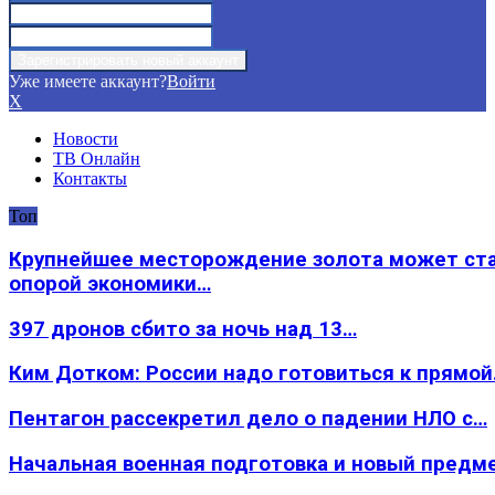
Уже имеете аккаунт?
Войти
X
Новости
ТВ Онлайн
Контакты
Топ
Крупнейшее месторождение золота может ст
опорой экономики…
397 дронов сбито за ночь над 13…
Ким Дотком: России надо готовиться к прямо
Пентагон рассекретил дело о падении НЛО с…
Начальная военная подготовка и новый предм