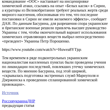
командование «ООС» настаивает на инсценировке
химической атаки, ссылаясь на опыт «Белых касок» в Сирии,
а кураторы из Великобритании требуют реальных жертв среди
мирного населения, обосновывая это тем, что последние
постановки в Сирии не имели желаемого эффекта», сообщает
ДАН. По данным Басурина, для разрешения спора украинские
и британские военные решили привлечь высшее руководство
Украины с тем, чтобы окончательный вариант использования
химических отравляющих веществ выбрал непосредственно
«президент» Украины Петр Порошенко.
https://www.youtube.com/watch?v=Huwea8YTjqs
Тем временем в ряде подконтрольных украинским
националистам населенных пунктах были проведены учения
по ликвидации последствий, повлекших утечку химических
веществ. По мнению Басурина, под этой ширмой,
«скрывалась подготовка экстренных служб Мариуполя и
Дзержинска к проведению спланированной химической
провокации».
Источник
Россия
украина
ДНР
предыдущая статья