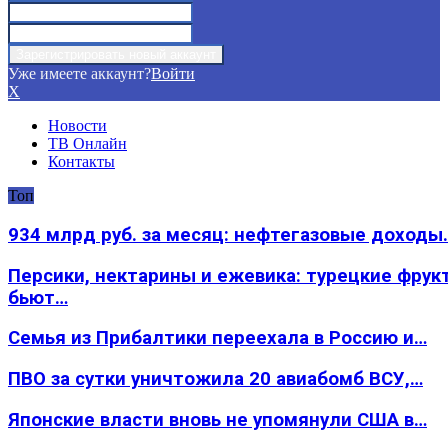
Уже имеете аккаунт?
Войти
X
Новости
ТВ Онлайн
Контакты
Топ
934 млрд руб. за месяц: нефтегазовые доходы
Персики, нектарины и ежевика: турецкие фрук
бьют…
Семья из Прибалтики переехала в Россию и…
ПВО за сутки уничтожила 20 авиабомб ВСУ,…
Японские власти вновь не упомянули США в…