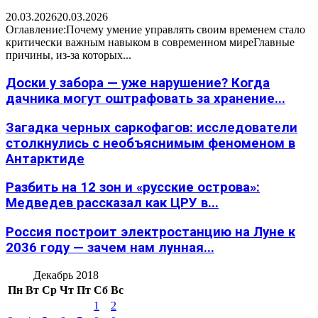
20.03.2026
20.03.2026
Оглавление:Почему умение управлять своим временем стало
критически важным навыком в современном миреГлавные
причины, из-за которых...
Доски у забора — уже нарушение? Когда
дачника могут оштрафовать за хранение...
Загадка черных саркофагов: исследователи
столкнулись с необъяснимым феноменом в
Антарктиде
Разбить на 12 зон и «русские острова»:
Медведев рассказал как ЦРУ в...
Россия построит электростанцию на Луне к
2036 году — зачем нам лунная...
Декабрь 2018
Пн
Вт
Ср
Чт
Пт
Сб
Вс
1
2