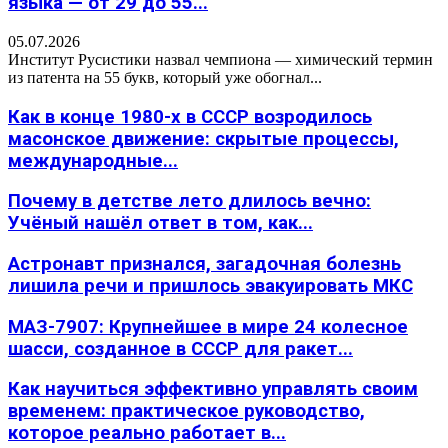
языка — от 29 до 55...
05.07.2026
Институт Русистики назвал чемпиона — химический термин
из патента на 55 букв, который уже обогнал...
Как в конце 1980-х в СССР возродилось
масонское движение: скрытые процессы,
международные...
Почему в детстве лето длилось вечно:
Учёный нашёл ответ в том, как...
Астронавт признался, загадочная болезнь
лишила речи и пришлось эвакуировать МКС
МАЗ-7907: Крупнейшее в мире 24 колесное
шасси, созданное в СССР для ракет...
Как научиться эффективно управлять своим
временем: практическое руководство,
которое реально работает в...