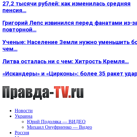
27,2 тысячи рублей: как изменилась средняя
пенсия…
Григорий Лепс извинился перед фанатами из-з
повторной…
Ученые: Население Земли нужно уменьшить б
чем…
Литва осталась ни с чем: Хитрость Кремля…
«Искандеры» и «Цирконы»: более 35 ракет уда
Новости
Украина
Юрий Подоляка — ВИДЕО
Михаил Онуфриенко — Видео
Россия