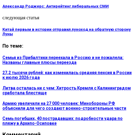
Александр Роджерс: Антирейтинг либеральных СМИ
следующая статья
Китай первым в истории отправил луноход на обратную сторону
Луны
По теме:
Семья из Прибалтики переехала в Россию и не пожалела:
Названы главные плюсы переезда
27,2 тысячи рублей: как изменилась средняя пенсия в России
к июлю 2026 года
Литва осталась ни с чем: Хитрость Кремля с Калининградом
сработала блестяще
Армию увеличили на 27 000 человек: Минобороны РФ
объяснили для чего создают военно-строительные части
Семь погибших, 40 пострадавших: подробности удара по
пляжу в Архипо-Осиповке
Комментарий