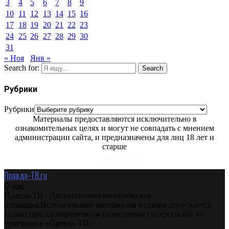
3
4
5
6
7
8
9
10
11
12
13
14
15
16
17
18
19
20
21
22
23
24
25
26
27
28
29
30
31
« Ноя
Янв »
Search for:
Search
Рубрики
Рубрики
Материалы предоставляются исключительно в
ознакомительных целях и могут не совпадать с мнением
администрации сайта, и предназначены для лиц 18 лет и
старше
Правда-ТВ.ru
О нас
Правда-ТВ - Дискуссионно политическая
площадка.Использование материалов издания допускается
только при одновременном размещении гиперссылки на
оригинал в «Правда-ТВ»