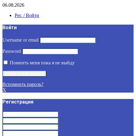
06.08.2026
Рег. / Войти
Войти
Username or email
Password
Помнить меня пока я не выйду
Вспомнить пароль?
X
Регистрация