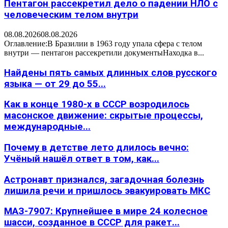
Пентагон рассекретил дело о падении НЛО с
человеческим телом внутри
08.08.2026
08.08.2026
Оглавление:В Бразилии в 1963 году упала сфера с телом
внутри — пентагон рассекретили документыНаходка в...
Найдены пять самых длинных слов русского
языка — от 29 до 55...
Как в конце 1980-х в СССР возродилось
масонское движение: скрытые процессы,
международные...
Почему в детстве лето длилось вечно:
Учёный нашёл ответ в том, как...
Астронавт признался, загадочная болезнь
лишила речи и пришлось эвакуировать МКС
МАЗ-7907: Крупнейшее в мире 24 колесное
шасси, созданное в СССР для ракет...