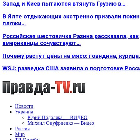
Запад и Киев пытаются втянуть Грузию в…
В Ялте отдыхающих экстренно призвали покин
пляжи…
Российская шестовичка Разина рассказала, как
американцы сочувствуют…
Почему растут цены на мясо: говядина, курица
WSJ: разведка США заявила о подготовке Росс
Новости
Украина
Юрий Подоляка — ВИДЕО
Михаил Онуфриенко — Видео
Россия
Мир
ТВ Онлайн