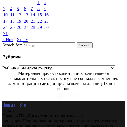
1
2
3
4
5
6
7
8
9
10
11
12
13
14
15
16
17
18
19
20
21
22
23
24
25
26
27
28
29
30
31
« Ноя
Янв »
Search for:
Search
Рубрики
Рубрики
Материалы предоставляются исключительно в
ознакомительных целях и могут не совпадать с мнением
администрации сайта, и предназначены для лиц 18 лет и
старше
Правда-ТВ.ru
О нас
Правда-ТВ - Дискуссионно политическая
площадка.Использование материалов издания допускается
только при одновременном размещении гиперссылки на