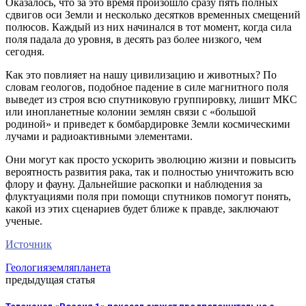
Оказалось, что за это время произошло сразу пять полных
сдвигов оси Земли и несколько десятков временных смещений
полюсов. Каждый из них начинался в тот момент, когда сила
поля падала до уровня, в десять раз более низкого, чем
сегодня.
Как это повлияет на нашу цивилизацию и животных? По
словам геологов, подобное падение в силе магнитного поля
выведет из строя всю спутниковую группировку, лишит МКС
или инопланетные колонии землян связи с «большой
родиной» и приведет к бомбардировке Земли космическими
лучами и радиоактивными элементами.
Они могут как просто ускорить эволюцию жизни и повысить
вероятность развития рака, так и полностью уничтожить всю
флору и фауну. Дальнейшие раскопки и наблюдения за
флуктуациями поля при помощи спутников помогут понять,
какой из этих сценариев будет ближе к правде, заключают
ученые.
Источник
Геология
земля
планета
предыдущая статья