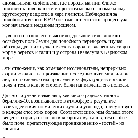
аномальными свойствами, где породы мантии близко
подходят к поверхности и при этом мешают нормальному
круговороту вещества в ядре планеты. Наблюдения за
подобной точкой в ЮАР показывают, что этот процесс уже
мог начаться в недавнем прошлом.
Тувени и его коллеги выяснили, до какой силы должно
ослабнуть поле Земли для подобного переворота, изучая
образцы древних вулканических пород, извлеченных со дна
моря у берегов Италии и у острова Гваделупа в Карибском
море.
Эти отложения, как отмечают исследователи, непрерывно
формировались на протяжении последних пяти миллионов
лет, что позволило им проследить за флуктуациями в силе
поля и тем, в какую сторону были направлены его полюсы.
Для этого ученые замеряли, как много радиоактивного
бериллия-10, возникающего в атмосфере в результате
взаимодействия космических лучей и углерода, присутствует
в каждом слое этих пород. Соответственно, чем больше этого
вещества присутствовало в выбросах вулканов, тем слабее
было поле, препятствующее проникновению «гостей» из
космоса.