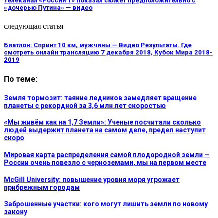
Телеканал «Россия 1» показал сюжет предположительно с
«дочерью Путина» — видео
следующая статья
Биатлон: Спринт 10 км, мужчины — Видео Результаты. Где
смотреть онлайн трансляцию 7 декабря 2018, Кубок Мира 2018-
2019
По теме:
Земля тормозит: таяние ледников замедляет вращение
планеты с рекордной за 3,6 млн лет скоростью
«Мы живём как на 1,7 Земли»: Ученые посчитали сколько
людей выдержит планета на самом деле, предел наступит
скоро
Мировая карта распределения самой плодородной земли —
России очень повезло с черноземами, мы на первом месте
McGill University: повышение уровня моря угрожает
прибрежным городам
Заброшенные участки: кого могут лишить земли по новому
закону