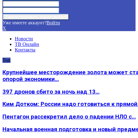
Уже имеете аккаунт?
Войти
X
Новости
ТВ Онлайн
Контакты
Топ
Крупнейшее месторождение золота может ст
опорой экономики…
397 дронов сбито за ночь над 13…
Ким Дотком: России надо готовиться к прямо
Пентагон рассекретил дело о падении НЛО с…
Начальная военная подготовка и новый предм