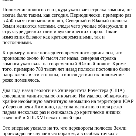
Положение полюсов и то, куда указывает стрелка компаса, не
всегда было таким, как сегодня. Периодически, примерно раз
в 450 тысяч или миллион лет, Северный и Южный полюсы
Земли меняются местами, следы чего ученые обнаружили в
структуре древних глин и вулканических пород. Такие
изменения бывают как кратковременными, так и
постоянными.
К примеру, после последнего временного сдвига оси, что
произошло около 40 тысяч лет назад, северная стрелка
компаса указывала на современный Южный полюс. Кроме
того, примерно 780 тысяч лет назад полюсы постоянно были
направлены в эти стороны, а впоследствии их положение
резко поменялось.
Два года назад геологи из Университета Рочестера (США)
совершили удивительное открытие. Им удалось обнаружить
крайне необычную магнитную аномалию на территории ЮАР
у берегов реки Лимпопо, где сила магнитного поля резко
падала несколько раз и снижалась до критически низких
значений в XIII-XVI веках нашей эры.
Это впервые указало на то, что перевороты полюсов Земли
происходят не случайным образом, а в особых точках с