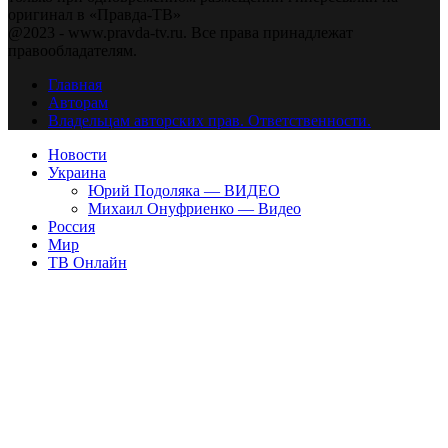
оригинал в «Правда-ТВ»
@2023 - www.pravda-tv.ru. Все права принадлежат
правообладателям.
Главная
Авторам
Владельцам авторских прав. Ответственности.
Новости
Украина
Юрий Подоляка — ВИДЕО
Михаил Онуфриенко — Видео
Россия
Мир
ТВ Онлайн