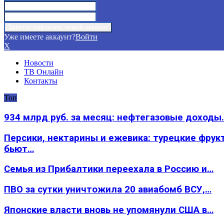
Уже имеете аккаунт?
Войти
X
Новости
ТВ Онлайн
Контакты
Топ
934 млрд руб. за месяц: нефтегазовые доходы
Персики, нектарины и ежевика: турецкие фрук
бьют…
Семья из Прибалтики переехала в Россию и…
ПВО за сутки уничтожила 20 авиабомб ВСУ,…
Японские власти вновь не упомянули США в…