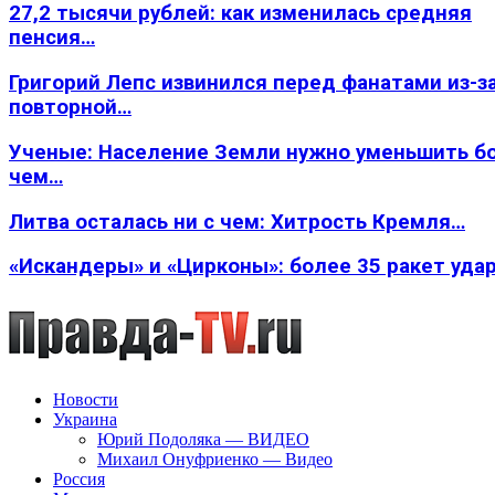
27,2 тысячи рублей: как изменилась средняя
пенсия…
Григорий Лепс извинился перед фанатами из-з
повторной…
Ученые: Население Земли нужно уменьшить б
чем…
Литва осталась ни с чем: Хитрость Кремля…
«Искандеры» и «Цирконы»: более 35 ракет уда
Новости
Украина
Юрий Подоляка — ВИДЕО
Михаил Онуфриенко — Видео
Россия