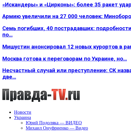
«Искандеры» и «Цирконы»: более 35 ракет уда
Армию увеличили на 27 000 человек: Минобор
Семь погибших, 40 пострадавших: подробности
по…
Мишустин анонсировал 12 новых курортов в р
Москва готова к переговорам по Украине, но…
Несчастный случай или преступление: СК назв
две…
Новости
Украина
Юрий Подоляка — ВИДЕО
Михаил Онуфриенко — Видео