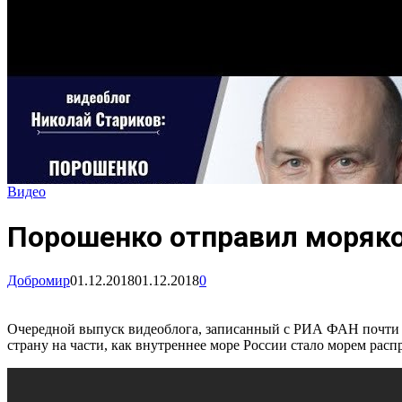
Видео
Порошенко отправил моряко
Добромир
01.12.2018
01.12.2018
0
Очередной выпуск видеоблога, записанный с РИА ФАН почти ц
страну на части, как внутреннее море России стало морем расп