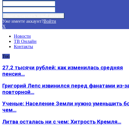
Уже имеете аккаунт?
Войти
X
Новости
ТВ Онлайн
Контакты
Топ
27,2 тысячи рублей: как изменилась средняя
пенсия…
Григорий Лепс извинился перед фанатами из-з
повторной…
Ученые: Население Земли нужно уменьшить б
чем…
Литва осталась ни с чем: Хитрость Кремля…