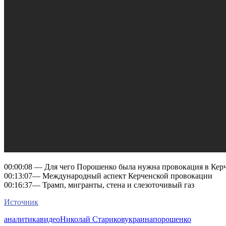
00:00:08 — Для чего Порошенко была нужна провокация в Кер
00:13:07— Международный аспект Керченской провокации
00:16:37— Трамп, мигранты, стена и слезоточивый газ
Источник
аналитика
видео
Николай Стариков
украина
порошенко