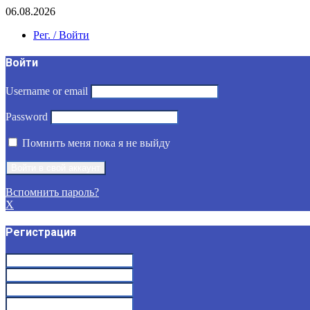
06.08.2026
Рег. / Войти
Войти
Username or email
Password
Помнить меня пока я не выйду
Вспомнить пароль?
X
Регистрация