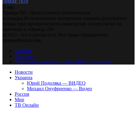
Правда-ТВ.ru
О нас
Правда-ТВ - Дискуссионно политическая
площадка.Использование материалов издания допускается
только при одновременном размещении гиперссылки на
оригинал в «Правда-ТВ»
@2023 - www.pravda-tv.ru. Все права принадлежат
правообладателям.
Главная
Авторам
Владельцам авторских прав. Ответственности.
Новости
Украина
Юрий Подоляка — ВИДЕО
Михаил Онуфриенко — Видео
Россия
Мир
ТВ Онлайн