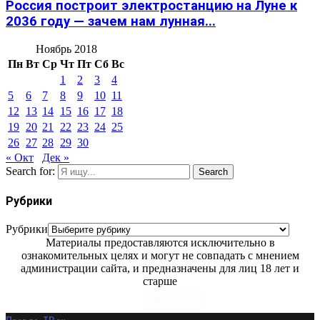
Россия построит электростанцию на Луне к
2036 году — зачем нам лунная...
Ноябрь 2018
Пн
Вт
Ср
Чт
Пт
Сб
Вс
1
2
3
4
5
6
7
8
9
10
11
12
13
14
15
16
17
18
19
20
21
22
23
24
25
26
27
28
29
30
« Окт
Дек »
Search for:
Search
Рубрики
Рубрики
Материалы предоставляются исключительно в
ознакомительных целях и могут не совпадать с мнением
администрации сайта, и предназначены для лиц 18 лет и
старше