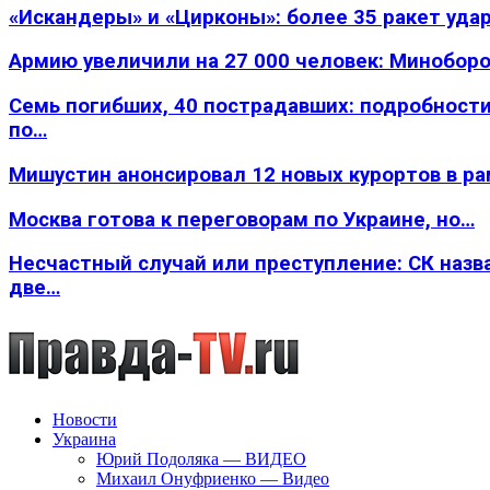
«Искандеры» и «Цирконы»: более 35 ракет уда
Армию увеличили на 27 000 человек: Минобор
Семь погибших, 40 пострадавших: подробности
по…
Мишустин анонсировал 12 новых курортов в р
Москва готова к переговорам по Украине, но…
Несчастный случай или преступление: СК назв
две…
Новости
Украина
Юрий Подоляка — ВИДЕО
Михаил Онуфриенко — Видео