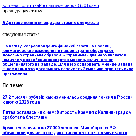
встреча
Политика
Россия
переговоры
G20
Трамп
предыдущая статья
В Арктике появятся еще два атомных ледокола
следующая статья
На взгляд корреспондента финской газеты в России,
климатические изменения в нашей стране обсуждают
довольно странным образом. «Странным» для него является
наличие у российских экспертов мнения, отличного от
общепринятого на Западе. Для него оспаривать мнение Запада
— все равно что доказывать плоскость Земли или отрицать силу
притяжения.
По теме:
27,2 тысячи рублей: как изменилась средняя пенсия в России
к июлю 2026 года
Литва осталась ни с чем: Хитрость Кремля с Калининградом
сработала блестяще
Армию увеличили на 27 000 человек: Минобороны РФ
объяснили для чего создают военно-строительные части