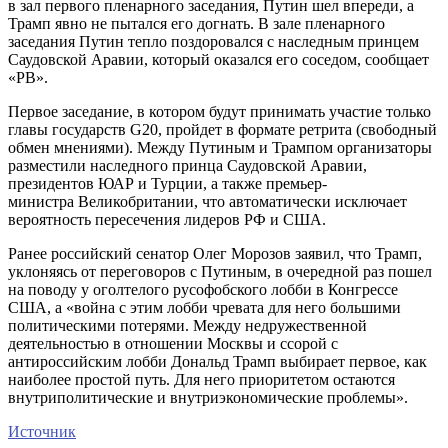
в зал первого пленарного заседания, Путин шел впереди, а
Трамп явно не пытался его догнать. В зале пленарного
заседания Путин тепло поздоровался с наследным принцем
Саудовской Аравии, который оказался его соседом, сообщает
«РВ».
Первое заседание, в котором будут принимать участие только
главы государств G20, пройдет в формате ретрита (свободный
обмен мнениями). Между Путиным и Трампом организаторы
разместили наследного принца Саудовской Аравии,
президентов ЮАР и Турции, а также премьер-
министра Великобритании, что автоматически исключает
вероятность пересечения лидеров РФ и США.
Ранее российский сенатор Олег Морозов
заявил, что Трамп,
уклоняясь от переговоров с Путиным, в очередной раз пошел
на поводу у оголтелого русофобского лобби в Конгрессе
США, а «война с этим лобби чревата для него большими
политическими потерями. Между недружественной
деятельностью в отношении Москвы и ссорой с
антироссийским лобби Дональд Трамп выбирает первое, как
наиболее простой путь. Для него приоритетом остаются
внутриполитические и внутриэкономические проблемы».
Источник