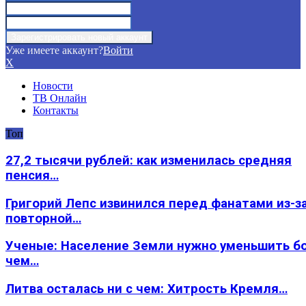
Уже имеете аккаунт?
Войти
X
Новости
ТВ Онлайн
Контакты
Топ
27,2 тысячи рублей: как изменилась средняя
пенсия…
Григорий Лепс извинился перед фанатами из-з
повторной…
Ученые: Население Земли нужно уменьшить б
чем…
Литва осталась ни с чем: Хитрость Кремля…