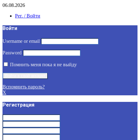
06.08.2026
Рег. / Войти
Войти
Username or email
Password
Помнить меня пока я не выйду
Вспомнить пароль?
X
Регистрация