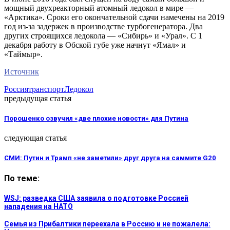
мощный двухреакторный атомный ледокол в мире —
«Арктика». Сроки его окончательной сдачи намечены на 2019
год из-за задержек в производстве турбогенератора. Два
других строящихся ледокола — «Сибирь» и «Урал». С 1
декабря работу в Обской губе уже начнут «Ямал» и
«Таймыр».
Источник
Россия
транспорт
Ледокол
предыдущая статья
Порошенко озвучил «две плохие новости» для Путина
следующая статья
СМИ: Путин и Трамп «не заметили» друг друга на саммите G20
По теме:
WSJ: разведка США заявила о подготовке Россией
нападения на НАТО
Семья из Прибалтики переехала в Россию и не пожалела: