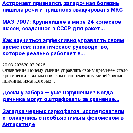
Астронавт признался, загадочная болезнь
лишила речи и пришлось эвакуировать МКС
МАЗ-7907: Крупнейшее в мире 24 колесное
шасси, созданное в СССР для ракет...
Как научиться эффективно управлять своим
временем: практическое руководство,
которое реально работает в...
20.03.2026
20.03.2026
Оглавление:Почему умение управлять своим временем стало
критически важным навыком в современном миреГлавные
причины, из-за которых...
Доски у забора — уже нарушение? Когда
дачника могут оштрафовать за хранение...
Загадка черных саркофагов: исследователи
столкнулись с необъяснимым феноменом в
Антарктиде