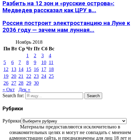
Разбить на 12 зон и «русские острова»:
Медведев рассказал как ЦРУ в...
Россия построит электростанцию на Луне к
2036 году — зачем нам лунная...
Ноябрь 2018
Пн
Вт
Ср
Чт
Пт
Сб
Вс
1
2
3
4
5
6
7
8
9
10
11
12
13
14
15
16
17
18
19
20
21
22
23
24
25
26
27
28
29
30
« Окт
Дек »
Search for:
Search
Рубрики
Рубрики
Материалы предоставляются исключительно в
ознакомительных целях и могут не совпадать с мнением
администрации сайта, и предназначены для лиц 18 лет и