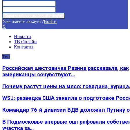
Уже имеете аккаунт?
Войти
X
Новости
ТВ Онлайн
Контакты
Топ
Российская шестовичка Разина рассказала, как
американцы сочувствуют…
Почему растут цены на мясо: говядина, курица
WSJ: разведка США заявила о подготовке Росс
Командир 76-й дивизии ВДВ доложил Путину 
В Подмосковье впервые оштрафовали собстве
участка за…