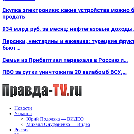
Скупка электроники: какие устройства можно 
продать
934 млрд руб. за месяц: нефтегазовые доходы
Персики, нектарины и ежевика: турецкие фрук
бьют…
Семья из Прибалтики переехала в Россию и…
ПВО за сутки уничтожила 20 авиабомб ВСУ,…
Новости
Украина
Юрий Подоляка — ВИДЕО
Михаил Онуфриенко — Видео
Россия