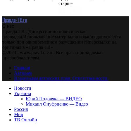
старше
Правда-ТВ.ru
О нас
Правда-ТВ - Дискуссионно политическая
площадка.Использование материалов издания допускается
только при одновременном размещении гиперссылки на
оригинал в «Правда-ТВ»
@2023 - www.pravda-tv.ru. Все права принадлежат
правообладателям.
Главная
Авторам
Владельцам авторских прав. Ответственности.
Новости
Украина
Юрий Подоляка — ВИДЕО
Михаил Онуфриенко — Видео
Россия
Мир
ТВ Онлайн