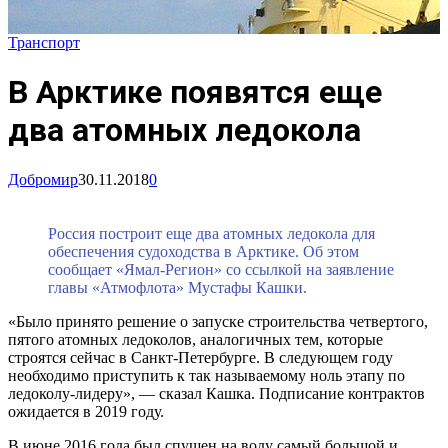
Транспорт
В Арктике появятся еще
два атомных ледокола
Добромир
30.11.2018
0
Россия построит еще два атомных ледокола для
обеспечения судоходства в Арктике. Об этом
сообщает «Ямал-Регион» со ссылкой на заявление
главы «Атмофлота» Мустафы Кашки.
«Было принято решение о запуске строительства четвертого,
пятого атомных ледоколов, аналогичных тем, которые
строятся сейчас в Санкт-Петербурге. В следующем году
необходимо приступить к так называемому ноль этапу по
ледоколу-лидеру», — сказал Кашка. Подписание контрактов
ожидается в 2019 году.
В июне 2016 года был спущен на воду самый большой и