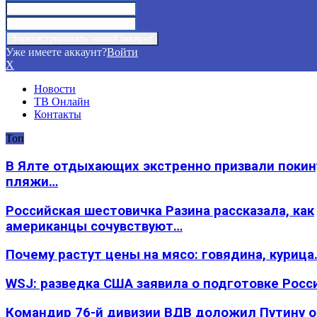
Уже имеете аккаунт?
Войти
X
Новости
ТВ Онлайн
Контакты
Топ
В Ялте отдыхающих экстренно призвали покин
пляжи…
Российская шестовичка Разина рассказала, как
американцы сочувствуют…
Почему растут цены на мясо: говядина, курица
WSJ: разведка США заявила о подготовке Росс
Командир 76-й дивизии ВДВ доложил Путину 