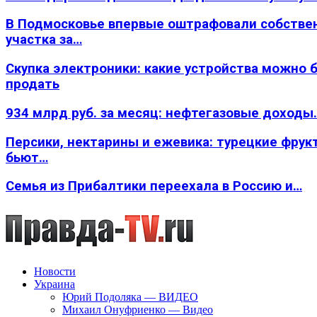
В Подмосковье впервые оштрафовали собстве
участка за…
Скупка электроники: какие устройства можно 
продать
934 млрд руб. за месяц: нефтегазовые доходы
Персики, нектарины и ежевика: турецкие фрук
бьют…
Семья из Прибалтики переехала в Россию и…
Новости
Украина
Юрий Подоляка — ВИДЕО
Михаил Онуфриенко — Видео