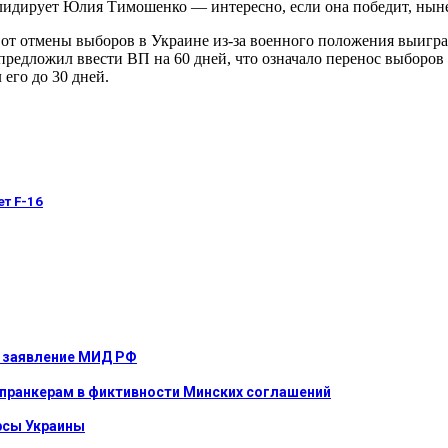
лидирует Юлия Тимошенко — интересно, если она победит, ныне
о от отмены выборов в Украине из-за военного положения выигр
предложил ввести ВП на 60 дней, что означало перенос выборов 
его до 30 дней.
ет F-16
е: заявление МИД РФ
 пранкерам в фиктивности Минских соглашений
урсы Украины