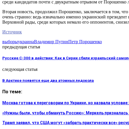
среди кандидатов почти с двукратным отрывом от Порошенко 
Вторая новость, продолжил Порошенко, заключается в том, чт
очень странно: ведь изначально именно украинский президент 
Верховной рады, среди которых немало его оппонентов, снизил 
Источник
выборы
украина
Владимир Путин
Петр Порошенко
предыдущая статья
Русские С-300 в действии: Как в Сирии сбили израильский самол
следующая статья
В Арктике появятся еще два атомных ледокола
По теме:
Москва готова к переговорам по Украине, но назвала услови
«Нужны были, чтобы обмануть Россию»: Меркель призналась
Трамп заявил, что США могут «забрать практически все» рес