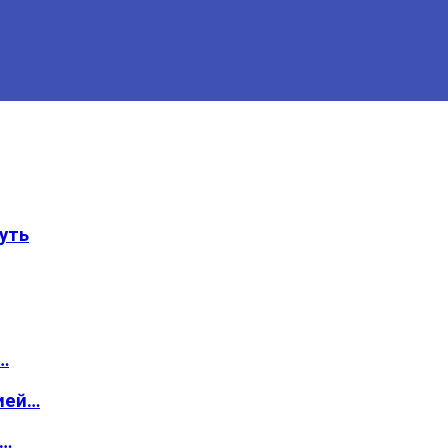
уть
…
ией…
о…