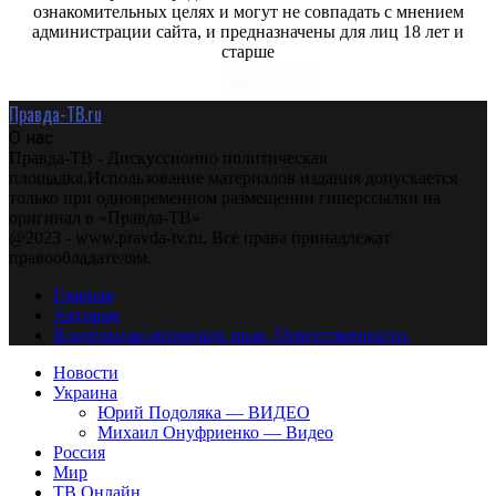
ознакомительных целях и могут не совпадать с мнением
администрации сайта, и предназначены для лиц 18 лет и
старше
Правда-ТВ.ru
О нас
Правда-ТВ - Дискуссионно политическая
площадка.Использование материалов издания допускается
только при одновременном размещении гиперссылки на
оригинал в «Правда-ТВ»
@2023 - www.pravda-tv.ru. Все права принадлежат
правообладателям.
Главная
Авторам
Владельцам авторских прав. Ответственности.
Новости
Украина
Юрий Подоляка — ВИДЕО
Михаил Онуфриенко — Видео
Россия
Мир
ТВ Онлайн