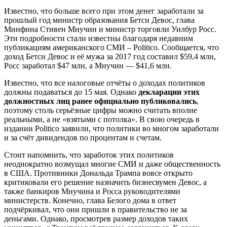
Известно, что больше всего при этом денег заработали за
прошлый год министр образования Бетси Девос, глава
Минфина Стивен Мнучин и министр торговли Уилбур Росс.
Эти подробности стали известны благодаря недавним
публикациям американского СМИ – Politico. Сообщается, что
доход Бетси Девос и её мужа за 2017 год составил $59,4 млн,
Росс заработал $47 млн, а Мнучин — $41,6 млн.
Известно, что все налоговые отчёты о доходах политиков
должны подаваться до 15 мая. Однако
декларации этих
должностных лиц ранее официально публиковались
,
поэтому столь серьёзные цифры можно считать вполне
реальными, а не «взятыми с потолка». В свою очередь в
издании Politico заявили, что политики во многом заработали
и за счёт дивидендов по процентам и счетам.
Стоит напомнить, что заработок этих политиков
неоднократно возмущал многие СМИ и даже общественность
в США. Противники Дональда Трампа вовсе открыто
критиковали его решение назначить бизнесвумен Девос, а
также банкиров Мнучина и Росса руководителями
министерств. Конечно, глава Белого дома в ответ
подчёркивал, что они пришли в правительство не за
деньгами. Однако, просмотрев размер доходов таких