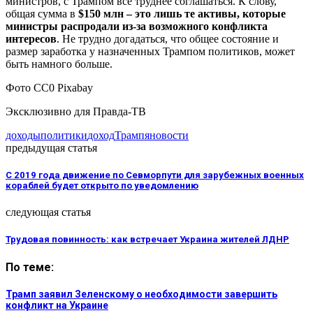
министров, с Трампом всё труднее соглашаться. К слову,
общая сумма в
$150 млн – это лишь те активы, которые
министры распродали из-за возможного конфликта
интересов
. Не трудно догадаться, что общее состояние и
размер заработка у назначенных Трампом политиков, может
быть намного больше.
Фото СС0 Pixabay
Эксклюзивно для Правда-ТВ
доходы
политики
доход
Трамп
яновости
предыдущая статья
С 2019 года движение по Севморпути для зарубежных военных
кораблей будет открыто по уведомлению
следующая статья
Трудовая повинность: как встречает Украина жителей ЛДНР
По теме:
Трамп заявил Зеленскому о необходимости завершить
конфликт на Украине