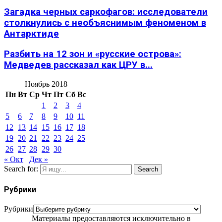
Загадка черных саркофагов: исследователи
столкнулись с необъяснимым феноменом в
Антарктиде
Разбить на 12 зон и «русские острова»:
Медведев рассказал как ЦРУ в...
Ноябрь 2018
Пн
Вт
Ср
Чт
Пт
Сб
Вс
1
2
3
4
5
6
7
8
9
10
11
12
13
14
15
16
17
18
19
20
21
22
23
24
25
26
27
28
29
30
« Окт
Дек »
Search for:
Search
Рубрики
Рубрики
Материалы предоставляются исключительно в