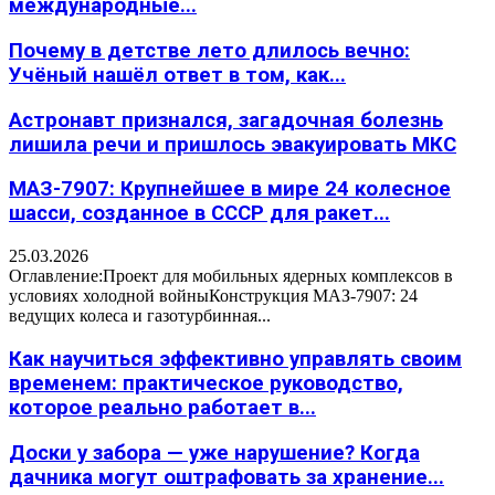
международные...
Почему в детстве лето длилось вечно:
Учёный нашёл ответ в том, как...
Астронавт признался, загадочная болезнь
лишила речи и пришлось эвакуировать МКС
МАЗ-7907: Крупнейшее в мире 24 колесное
шасси, созданное в СССР для ракет...
25.03.2026
Оглавление:Проект для мобильных ядерных комплексов в
условиях холодной войныКонструкция МАЗ-7907: 24
ведущих колеса и газотурбинная...
Как научиться эффективно управлять своим
временем: практическое руководство,
которое реально работает в...
Доски у забора — уже нарушение? Когда
дачника могут оштрафовать за хранение...