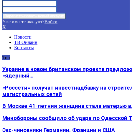
Уже имеете аккаунт?
Войти
X
Новости
ТВ Онлайн
Контакты
Топ
Украине в новом британском проекте предлож
«ядерный…
«Россети» получат инвестнадбавку на строите
магистральных сетей
В Москве 41-летняя женщина стала матерью в
Минобороны сообщило об ударе по Одесской 
Экс-чиновники Германии, Франции и США