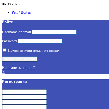
06.08.2026
Рег. / Войти
Войти
Username or email
Password
Помнить меня пока я не выйду
Вспомнить пароль?
X
Регистрация