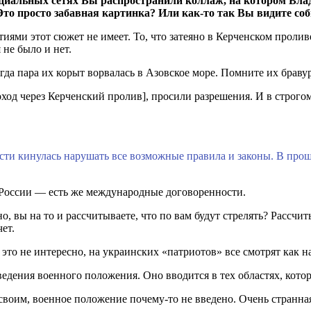
 социальных сетях Вы распространили коллаж, на котором В
 Это просто забавная картинка? Или как-то так Вы видите с
ями этот сюжет не имеет. То, что затеяно в Керченском пролив
не было и нет.
а пара их корыт ворвалась в Азовское море. Помните их бравур
оход через Керченский пролив], просили разрешения. И в строг
сти кинулась нарушать все возможные правила и законы. В прошл
 к России — есть же международные договоренности.
но, вы на то и рассчитываете, что по вам будут стрелять? Рассчи
ет.
то не интересно, на украинских «патриотов» все смотрят как на
ведения военного положения. Оно вводится в тех областях, котор
своим, военное положение почему-то не введено. Очень странна