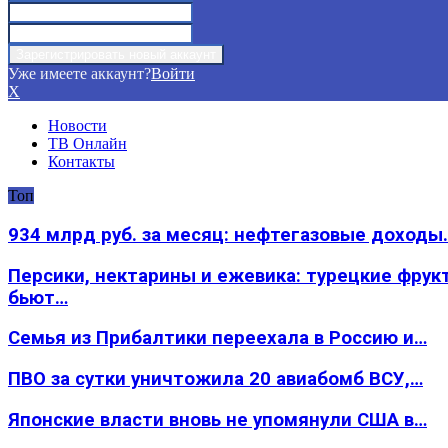
Уже имеете аккаунт?
Войти
X
Новости
ТВ Онлайн
Контакты
Топ
934 млрд руб. за месяц: нефтегазовые доходы
Персики, нектарины и ежевика: турецкие фрук
бьют…
Семья из Прибалтики переехала в Россию и…
ПВО за сутки уничтожила 20 авиабомб ВСУ,…
Японские власти вновь не упомянули США в…