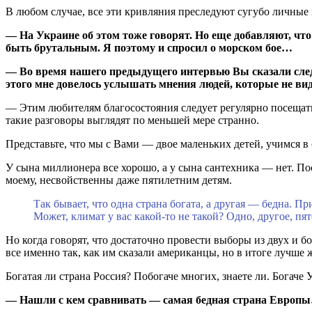
В любом случае, все эти кривляния преследуют сугубо личные
— На Украине об этом тоже говорят. Но еще добавляют, что 
быть брутальным. Я поэтому и спросил о морском бое…
— Во время нашего
предыдущего интервью
Вы сказали сле
этого мне довелось услышать мнения людей, которые не вид
— Этим любителям благосостояния следует регулярно посещать
такие разговоры выглядят по меньшей мере странно.
Представьте, что мы с Вами — двое маленьких детей, учимся в
У сына миллионера все хорошо, а у сына сантехника — нет. По
моему, несвойственны даже пятилетним детям.
Так бывает, что одна страна богата, а другая — бедна. 
Может, климат у вас какой-то не такой? Одно, другое, п
Но когда говорят, что достаточно провести выборы из двух и б
все именно так, как им сказали американцы, но в итоге лучше ж
Богатая ли страна Россия? Побогаче многих, знаете ли. Богаче 
— Нашли с кем сравнивать — самая бедная страна Европ