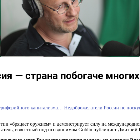
сия — страна побогаче многих
периферийного капитализма… Недоброжелатели России не поскуп
тин «бряцает оружием» и демонстрирует силу на международной 
писатель, известный под псевдонимом Goblin публицист Дмитри