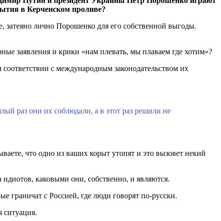
ладимир Путин и президент Украины Петр Порошенко играют
обытия в Керченском проливе?
е, затеяно лично Порошенко для его собственной выгоды.
ные заявления и крики «нам плевать, мы плаваем где хотим»?
ом соответствии с международным законодательством их
ый раз они их соблюдали, а в этот раз решили не
тываете, что одно из ваших корыт утопят и это вызовет некий
 идиотов, каковыми они, собственно, и являются.
ые граничат с Россией, где люди говорят по-русски.
я ситуация.