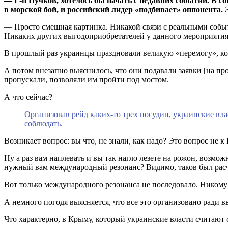
— Г-н Пучков, хотелось бы начать с недавних событий. В
в морской бой, и российский лидер «подбивает» оппонента.
— Просто смешная картинка. Никакой связи с реальными событи
Никаких других выгодоприобретателей у данного мероприятия 
В прошлый раз украинцы праздновали великую «перемогу», когд
А потом внезапно выяснилось, что они подавали заявки [на пр
пропускали, позволяли им пройти под мостом.
А что сейчас?
Организовав рейд каких-то трех посудин, украинские вла
соблюдать.
Возникает вопрос: вы что, не знали, как надо? Это вопрос не
Ну а раз вам наплевать и вы так нагло лезете на рожон, возмож
нужный вам международный резонанс? Видимо, таков был расч
Вот только международного резонанса не последовало. Никому э
А немного погодя выясняется, что все это организовано ради в
Что характерно, в Крыму, который украинские власти считают 