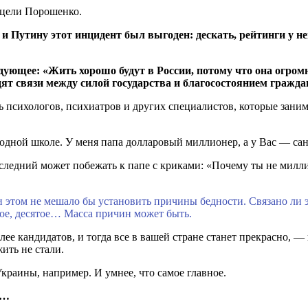
 цели Порошенко.
и Путину этот инцидент был выгоден: дескать, рейтинги у не
дующее: «Жить хорошо будут в России, потому что она огро
ят связи между силой государства и благосостоянием гражда
 психологов, психиатров и других специалистов, которые заним
 одной школе. У меня папа долларовый миллионер, а у Вас — сан
следний может побежать к папе с криками: «Почему ты не милли
При этом не мешало бы установить причины бедности. Связано ли
ятое, десятое… Масса причин может быть.
олее кандидатов, и тогда все в вашей стране станет прекрасно, 
ить не стали.
Украины, например. И умнее, что самое главное.
ы…