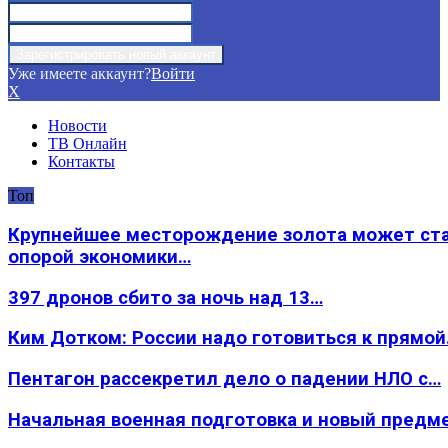
Уже имеете аккаунт?
Войти
X
Новости
ТВ Онлайн
Контакты
Топ
Крупнейшее месторождение золота может ст
опорой экономики…
397 дронов сбито за ночь над 13…
Ким Дотком: России надо готовиться к прямо
Пентагон рассекретил дело о падении НЛО с…
Начальная военная подготовка и новый предм