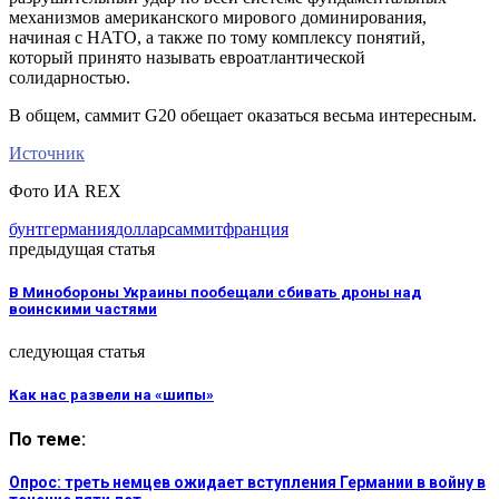
механизмов американского мирового доминирования,
начиная с НАТО, а также по тому комплексу понятий,
который принято называть евроатлантической
солидарностью.
В общем, саммит G20 обещает оказаться весьма интересным.
Источник
Фото ИА REX
бунт
германия
доллар
саммит
франция
предыдущая статья
В Минобороны Украины пообещали сбивать дроны над
воинскими частями
следующая статья
Как нас развели на «шипы»
По теме:
Опрос: треть немцев ожидает вступления Германии в войну в