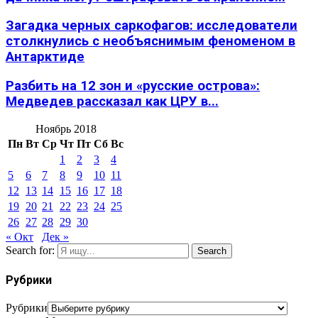
Загадка черных саркофагов: исследователи
столкнулись с необъяснимым феноменом в
Антарктиде
Разбить на 12 зон и «русские острова»:
Медведев рассказал как ЦРУ в...
Ноябрь 2018
Пн
Вт
Ср
Чт
Пт
Сб
Вс
1
2
3
4
5
6
7
8
9
10
11
12
13
14
15
16
17
18
19
20
21
22
23
24
25
26
27
28
29
30
« Окт
Дек »
Search for:
Search
Рубрики
Рубрики