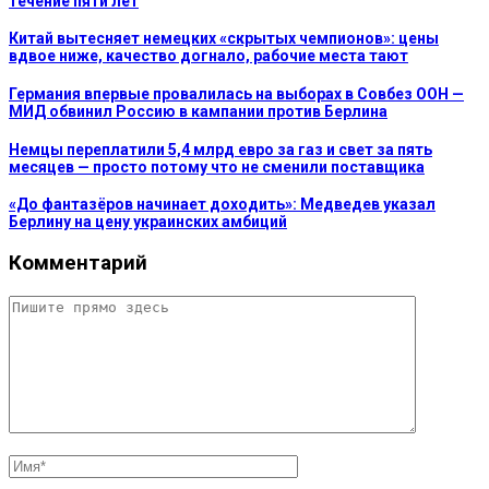
течение пяти лет
Китай вытесняет немецких «скрытых чемпионов»: цены
вдвое ниже, качество догнало, рабочие места тают
Германия впервые провалилась на выборах в Совбез ООН —
МИД обвинил Россию в кампании против Берлина
Немцы переплатили 5,4 млрд евро за газ и свет за пять
месяцев — просто потому что не сменили поставщика
«До фантазёров начинает доходить»: Медведев указал
Берлину на цену украинских амбиций
Комментарий