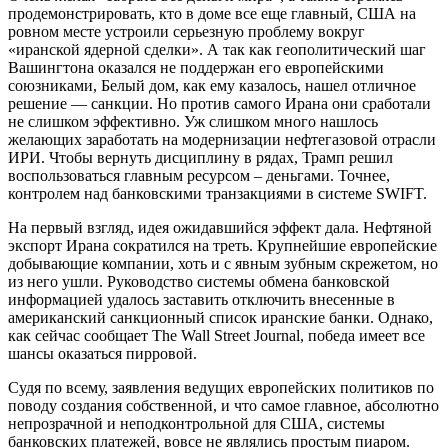
продемонстрировать, кто в доме все еще главный, США на
ровном месте устроили серьезную проблему вокруг
«иранской ядерной сделки». А так как геополитический шаг
Вашингтона оказался не поддержан его европейскими
союзниками, Белый дом, как ему казалось, нашел отличное
решение — санкции. Но против самого Ирана они сработали
не слишком эффективно. Уж слишком много нашлось
желающих заработать на модернизации нефтегазовой отрасли
ИРИ. Чтобы вернуть дисциплину в рядах, Трамп решил
воспользоваться главным ресурсом – деньгами. Точнее,
контролем над банковскими транзакциями в системе SWIFT.
На первый взгляд, идея ожидавшийся эффект дала. Нефтяной
экспорт Ирана сократился на треть. Крупнейшие европейские
добывающие компании, хоть и с явным зубным скрежетом, но
из него ушли. Руководство системы обмена банковской
информацией удалось заставить отключить внесенные в
американский санкционный список иранские банки. Однако,
как сейчас сообщает The Wall Street Journal, победа имеет все
шансы оказаться пирровой.
Судя по всему, заявления ведущих европейских политиков по
поводу создания собственной, и что самое главное, абсолютно
непрозрачной и неподконтрольной для США, системы
банковских платежей, вовсе не являлись простым пиаром.