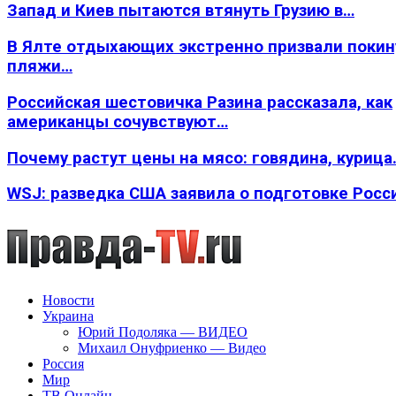
Запад и Киев пытаются втянуть Грузию в…
В Ялте отдыхающих экстренно призвали покин
пляжи…
Российская шестовичка Разина рассказала, как
американцы сочувствуют…
Почему растут цены на мясо: говядина, курица
WSJ: разведка США заявила о подготовке Росс
Новости
Украина
Юрий Подоляка — ВИДЕО
Михаил Онуфриенко — Видео
Россия
Мир
ТВ Онлайн