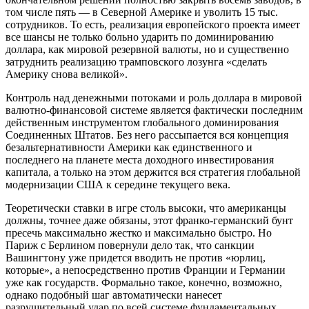
том числе пять — в Северной Америке и уволить 15 тыс.
сотрудников. То есть, реализация европейского проекта имеет
все шансы не только больно ударить по доминированию
доллара, как мировой резервной валюты, но и существенно
затруднить реализацию трамповского лозунга «сделать
Америку снова великой».
Контроль над денежными потоками и роль доллара в мировой
валютно-финансовой системе является фактически последним
действенным инструментом глобального доминирования
Соединенных Штатов. Без него рассыпается вся концепция
безальтернативности Америки как единственного и
последнего на планете места доходного инвестирования
капитала, а только на этом держится вся стратегия глобальной
модернизации США к середине текущего века.
Теоретически ставки в игре столь высоки, что американцы
должны, точнее даже обязаны, этот франко-германский бунт
пресечь максимально жестко и максимально быстро. Но
Париж с Берлином повернули дело так, что санкции
Вашингтону уже придется вводить не против «юрлиц,
которые», а непосредственно против Франции и Германии
уже как государств. Формально такое, конечно, возможно,
однако подобный шаг автоматически нанесет
разрушительный удар по всей системе фундаментальных