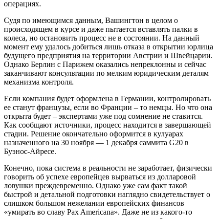
операциях.
Судя по имеющимся данным, Вашингтон в целом о
происходящем в курсе и даже пытается вставлять палки в
колеса, но остановить процесс не в состоянии. На данный
момент ему удалось добиться лишь отказа в открытии юрлица
будущего предприятия на территории Австрии и Швейцарии.
Однако Берлин с Парижем оказались непреклонны и сейчас
заканчивают консультации по мелким юридическим деталям
механизма контроля.
Если компания будет оформлена в Германии, контролировать
ее станут французы, если во Франции – то немцы. Но что она
открыта будет – экспертами уже под сомнение не ставится.
Как сообщают источники, процесс находится в завершающей
стадии. Решение окончательно оформится в кулуарах
назначенного на 30 ноября — 1 декабря саммита G20 в
Буэнос-Айресе.
Конечно, пока система в реальности не заработает, физически
говорить об успехе европейцев вырваться из долларовой
ловушки преждевременно. Однако уже сам факт такой
быстрой и детальной подготовки наглядно свидетельствует о
слишком большом нежелании европейских финансов
«умирать во славу Pax Americana». Даже не из какого-то