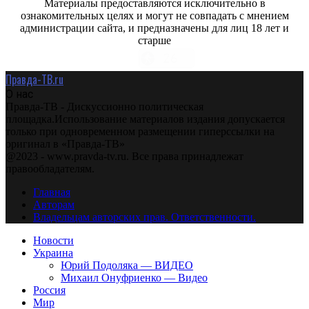
Материалы предоставляются исключительно в
ознакомительных целях и могут не совпадать с мнением
администрации сайта, и предназначены для лиц 18 лет и
старше
Правда-ТВ.ru
О нас
Правда-ТВ - Дискуссионно политическая
площадка.Использование материалов издания допускается
только при одновременном размещении гиперссылки на
оригинал в «Правда-ТВ»
@2023 - www.pravda-tv.ru. Все права принадлежат
правообладателям.
Главная
Авторам
Владельцам авторских прав. Ответственности.
Новости
Украина
Юрий Подоляка — ВИДЕО
Михаил Онуфриенко — Видео
Россия
Мир