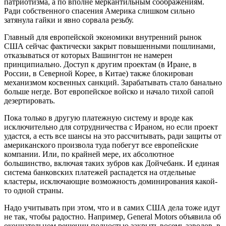
патриотизма, а по вполне меркантильным соображениям.
Ради собственного спасения Америка слишком сильно
затянула гайки и явно сорвала резьбу.
Главный для европейской экономики внутренний рынок
США сейчас фактически закрыт повышенными пошлинами,
отказываться от которых Вашингтон не намерен
принципиально. Доступ к другим проектам (в Иране, в
России, в Северной Корее, в Китае) также блокирован
механизмом косвенных санкций. Зарабатывать стало банально
больше негде. Вот европейское войско и начало тихой сапой
дезертировать.
Пока только в другую платежную систему и вроде как
исключительно для сотрудничества с Ираном, но если проект
удастся, а есть все шансы на это рассчитывать, ради защиты от
американского произвола туда побегут все европейские
компании. Или, по крайней мере, их абсолютное
большинство, включая таких зубров как Дойчебанк. И единая
система банковских платежей распадется на отдельные
кластеры, исключающие возможность доминирования какой-
то одной страны.
Надо учитывать при этом, что и в самих США дела тоже идут
не так, чтобы радостно. Например, General Motors объявила об
окончательном решении полностью закрыть восемь заводов, в