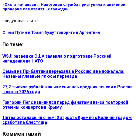
«Охота началась»: Налоговая служба приступила к активной
проверке самозанятых граждан
следующая статья
О чем Путин и Трамп будут говорить в Аргентине
По теме:
WSJ: разведка США заявила о подготовке Россией
нападения на НАТО
Семья из Прибалтики переехала в Россию и не пожалела:
Названы главные плюсы переезда
27,2 тысячи рублей: как изменилась средняя пенсия в России
к июлю 2026 года
Григорий Лепс извинился перед фанатами из-за повторной
отмены концертов в Крыму
Литва осталась ни с чем: Хитрость Кремля с Калининградом
сработала блестяще
Комментарий