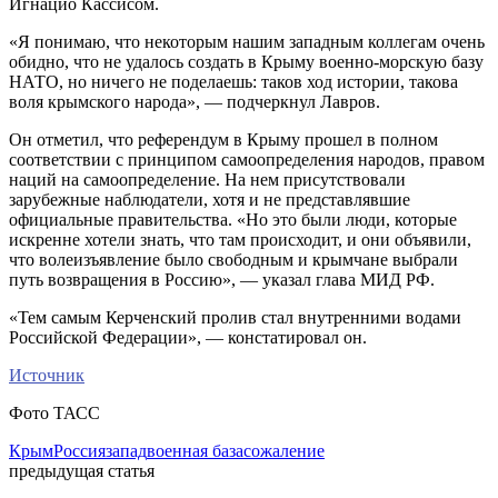
Игнацио Кассисом.
«Я понимаю, что некоторым нашим западным коллегам очень
обидно, что не удалось создать в Крыму военно-морскую базу
НАТО, но ничего не поделаешь: таков ход истории, такова
воля крымского народа», — подчеркнул Лавров.
Он отметил, что референдум в Крыму прошел в полном
соответствии с принципом самоопределения народов, правом
наций на самоопределение. На нем присутствовали
зарубежные наблюдатели, хотя и не представлявшие
официальные правительства. «Но это были люди, которые
искренне хотели знать, что там происходит, и они объявили,
что волеизъявление было свободным и крымчане выбрали
путь возвращения в Россию», — указал глава МИД РФ.
«Тем самым Керченский пролив стал внутренними водами
Российской Федерации», — констатировал он.
Источник
Фото ТАСС
Крым
Россия
запад
военная база
сожаление
предыдущая статья