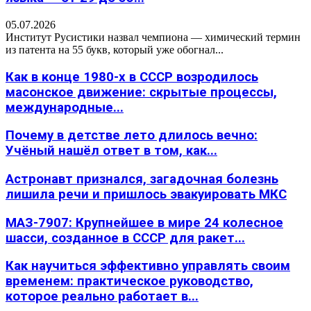
05.07.2026
Институт Русистики назвал чемпиона — химический термин
из патента на 55 букв, который уже обогнал...
Как в конце 1980-х в СССР возродилось
масонское движение: скрытые процессы,
международные...
Почему в детстве лето длилось вечно:
Учёный нашёл ответ в том, как...
Астронавт признался, загадочная болезнь
лишила речи и пришлось эвакуировать МКС
МАЗ-7907: Крупнейшее в мире 24 колесное
шасси, созданное в СССР для ракет...
Как научиться эффективно управлять своим
временем: практическое руководство,
которое реально работает в...