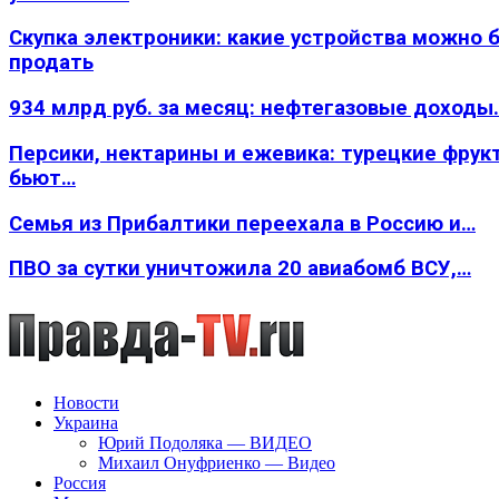
Скупка электроники: какие устройства можно 
продать
934 млрд руб. за месяц: нефтегазовые доходы
Персики, нектарины и ежевика: турецкие фрук
бьют…
Семья из Прибалтики переехала в Россию и…
ПВО за сутки уничтожила 20 авиабомб ВСУ,…
Новости
Украина
Юрий Подоляка — ВИДЕО
Михаил Онуфриенко — Видео
Россия