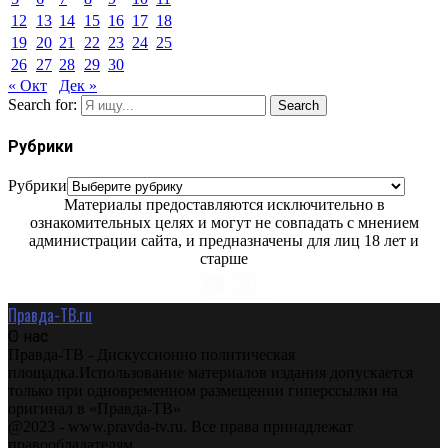
12
13
14
15
16
17
18
19
20
21
22
23
24
25
26
27
28
29
30
« Окт
Дек »
Search for:
Search
Рубрики
Рубрики
Материалы предоставляются исключительно в
ознакомительных целях и могут не совпадать с мнением
администрации сайта, и предназначены для лиц 18 лет и
старше
Правда-ТВ.ru
О нас
Правда-ТВ - Дискуссионно политическая
площадка.Использование материалов издания допускается
только при одновременном размещении гиперссылки на
оригинал в «Правда-ТВ»
@2023 - www.pravda-tv.ru. Все права принадлежат
правообладателям.