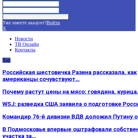
Уже имеете аккаунт?
Войти
X
Новости
ТВ Онлайн
Контакты
Топ
Российская шестовичка Разина рассказала, как
американцы сочувствуют…
Почему растут цены на мясо: говядина, курица
WSJ: разведка США заявила о подготовке Росс
Командир 76-й дивизии ВДВ доложил Путину 
В Подмосковье впервые оштрафовали собстве
участка за…