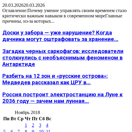
20.03.2026
20.03.2026
Оглавление:Почему умение управлять своим временем стало
критически важным навыком в современном миреГлавные
причины, из-за которых...
Доски у забора — уже нарушение? Когда
дачника могут оштрафовать за хранение...
Загадка черных саркофагов: исследователи
столкнулись с необъяснимым феноменом в
Антарктиде
Разбить на 12 зон и «русские острова»:
Медведев рассказал как ЦРУ в...
Россия построит электростанцию на Луне к
2036 году — зачем нам лунная...
Ноябрь 2018
Пн
Вт
Ср
Чт
Пт
Сб
Вс
1
2
3
4
5
6
7
8
9
10
11