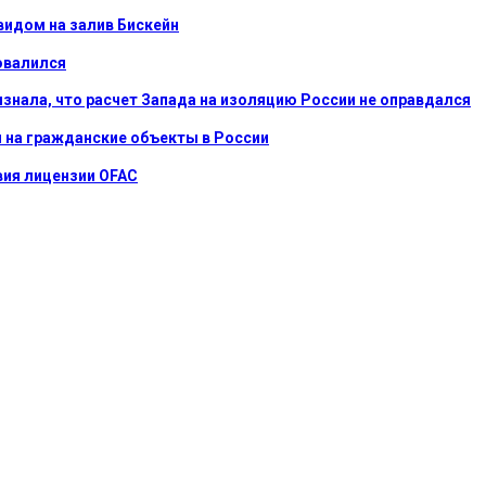
видом на залив Бискейн
овалился
ризнала, что расчет Запада на изоляцию России не оправдался
ы на гражданские объекты в России
вия лицензии OFAC