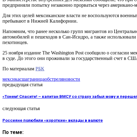
предприняли попытку незаконно прорваться через американо-м
Для этих целей мексиканские власти не воспользуются военны
пребывают в Нижней Калифорнии.
Напомним, что ранее несколько групп мигрантов из Централь
автомобилей и пешеходов в Сан-Исидро, а также использовали
пехотинцев.
25 ноября издание The Washington Post сообщило о согласии м
в суде. До этого они проживали за государственный счет в СШ
По материалам
РБК
мексика
сша
граница
обстрел
яновости
предыдущая статья
«Тонем! Спасите! – капитан ВМСУ со страху забыл мову и перешел
следующая статья
Россияне полюбили «короткие» вклады в валюте
По теме: