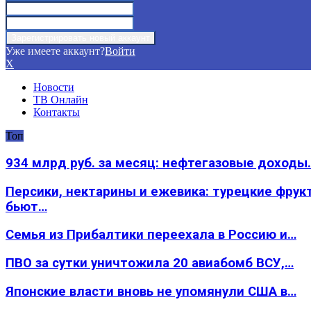
Уже имеете аккаунт?
Войти
X
Новости
ТВ Онлайн
Контакты
Топ
934 млрд руб. за месяц: нефтегазовые доходы
Персики, нектарины и ежевика: турецкие фрук
бьют…
Семья из Прибалтики переехала в Россию и…
ПВО за сутки уничтожила 20 авиабомб ВСУ,…
Японские власти вновь не упомянули США в…