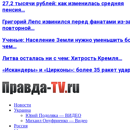
27,2 тысячи рублей: как изменилась средняя
пенсия…
Григорий Лепс извинился перед фанатами из-з
повторной…
Ученые: Население Земли нужно уменьшить б
чем…
Литва осталась ни с чем: Хитрость Кремля…
«Искандеры» и «Цирконы»: более 35 ракет уда
Новости
Украина
Юрий Подоляка — ВИДЕО
Михаил Онуфриенко — Видео
Россия