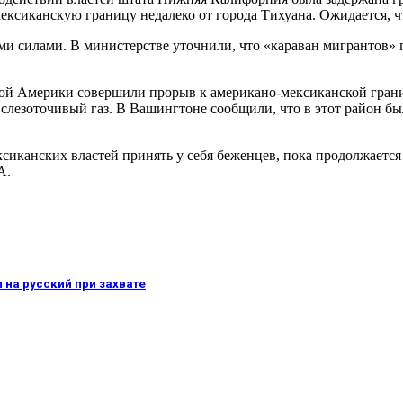
ексиканскую границу недалеко от города Тихуана. Ожидается, ч
ми силами. В министерстве уточнили, что «караван мигрантов» 
ной Америки совершили прорыв к американо-мексиканской гран
 слезоточивый газ. В Вашингтоне сообщили, что в этот район 
ексиканских властей принять у себя беженцев, пока продолжает
А.
 на русский при захвате