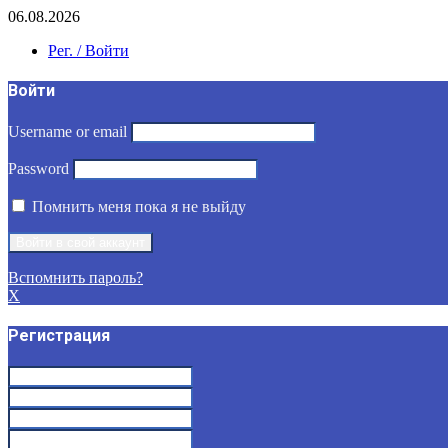
06.08.2026
Рег. / Войти
Войти
Username or email
Password
Помнить меня пока я не выйду
Вспомнить пароль?
X
Регистрация