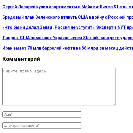
Сергей Лазарев купил апартаменты в Майами-Бич за $1 млн с 
Бредовый план Зеленского втянуть США в войну с Россией пр
«Что бы ни делал Запад, Россия не уступит»: Эксперт в NYT п
Лавров: США помогают Украине через Starlink наводить удар
Иран вывез 70 млн баррелей нефти на $6 млрд за месяц дейст
Комментарий