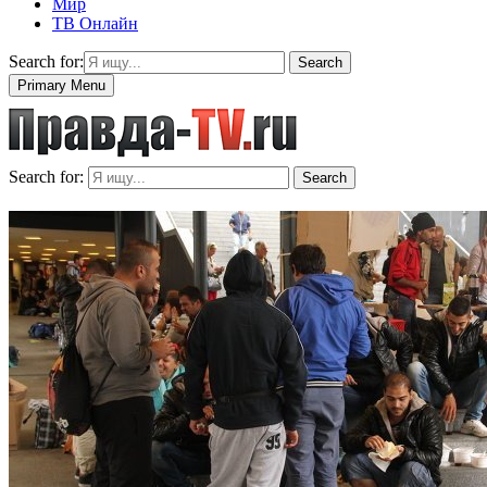
Мир
ТВ Онлайн
Search for:
Search
Primary Menu
Search for:
Search