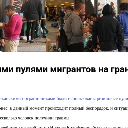
ми пулями мигрантов на гра
американскими пограничниками были использованы резиновые пу
нес, в данный момент происходит полный беспорядок, и ситуац
несколько человек получили травмы.
одействии властей штата Нижняя Калифорния была задержана гр