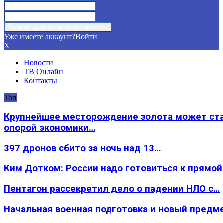
Уже имеете аккаунт?
Войти
X
Новости
ТВ Онлайн
Контакты
Топ
Крупнейшее месторождение золота может ст
опорой экономики…
397 дронов сбито за ночь над 13…
Ким Дотком: России надо готовиться к прямо
Пентагон рассекретил дело о падении НЛО с…
Начальная военная подготовка и новый предм