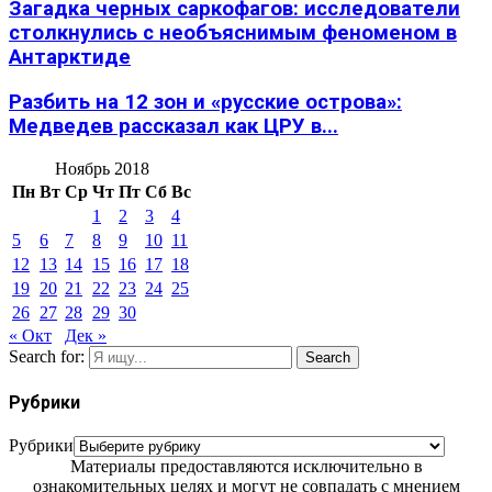
Загадка черных саркофагов: исследователи
столкнулись с необъяснимым феноменом в
Антарктиде
Разбить на 12 зон и «русские острова»:
Медведев рассказал как ЦРУ в...
Ноябрь 2018
Пн
Вт
Ср
Чт
Пт
Сб
Вс
1
2
3
4
5
6
7
8
9
10
11
12
13
14
15
16
17
18
19
20
21
22
23
24
25
26
27
28
29
30
« Окт
Дек »
Search for:
Search
Рубрики
Рубрики
Материалы предоставляются исключительно в
ознакомительных целях и могут не совпадать с мнением