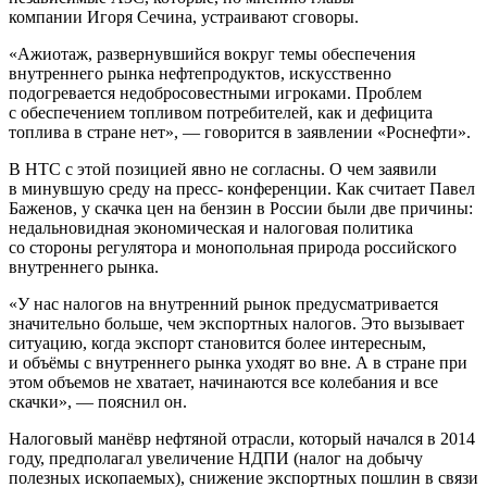
компании Игоря Сечина, устраивают сговоры.
«Ажиотаж, развернувшийся вокруг темы обеспечения
внутреннего рынка нефтепродуктов, искусственно
подогревается недобросовестными игроками. Проблем
с обеспечением топливом потребителей, как и дефицита
топлива в стране нет», — говорится в заявлении «Роснефти».
В НТС с этой позицией явно не согласны. О чем заявили
в минувшую среду на пресс- конференции. Как считает Павел
Баженов, у скачка цен на бензин в России были две причины:
недальновидная экономическая и налоговая политика
со стороны регулятора и монопольная природа российского
внутреннего рынка.
«У нас налогов на внутренний рынок предусматривается
значительно больше, чем экспортных налогов. Это вызывает
ситуацию, когда экспорт становится более интересным,
и объёмы с внутреннего рынка уходят во вне. А в стране при
этом объемов не хватает, начинаются все колебания и все
скачки», — пояснил он.
Налоговый манёвр нефтяной отрасли, который начался в 2014
году, предполагал увеличение НДПИ (налог на добычу
полезных ископаемых), снижение экспортных пошлин в связи