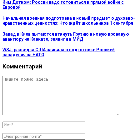
Ким Дотком: России надо готовиться к прямой войне с
Европой
Начальная военная подготовка и новый предмет о духовно-
нравственных ценностях: Что ждёт школьников 1 сентября
Запад и Киев пытаются втянуть Грузию в новую кровавую
авантюру на Кавказе, заявили в МИД
WSJ: разведка США заявила о подготовке Россией
нападения на НАТО
Комментарий