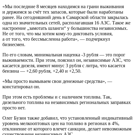
«Мы последние 8 месяцев находимся на грани выживания
и держимся за счёт тех запасов, которые были наработаны
ранее. На сегодняшний день в Самарской области закрылась
одна из значительных сетей, располагавшая 16 АЗС. Такое же
настроение „замотать шланги“ у большинства независимых.
Не от того, что мы хотим кому-то диктовать условия,
а от того, что бессмысленна работа», — подчеркнул
бизнесмен.
По его словам, минимальная наценка -3 рубля — это порог
выживаемости. При этом, пояснил он, независимые АЗС, что
касается дизеля, имеют минус 3 рубля с литра, что касается
бензина — +2,60 рубля, +2,40 и +2,50.
«Мы просто вымываем свои денежные средства», —
констатировал он.
При этом есть проблемы и с наличием топлива. Так,
дизельного топлива на независимых региональных заправках
просто нет.
Олег Бузин также добавил, что установленный индикативный
уровень мелкооптовых цен на топливо в регионах в 4%,
отклонение от которого влечет санкции, делает невозможным
существование независимых АЗС.