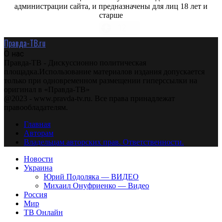
администрации сайта, и предназначены для лиц 18 лет и
старше
Правда-ТВ.ru
О нас
Правда-ТВ - Дискуссионно политическая
площадка.Использование материалов издания допускается
только при одновременном размещении гиперссылки на
оригинал в «Правда-ТВ»
@2023 - www.pravda-tv.ru. Все права принадлежат
правообладателям.
Главная
Авторам
Владельцам авторских прав. Ответственности.
Новости
Украина
Юрий Подоляка — ВИДЕО
Михаил Онуфриенко — Видео
Россия
Мир
ТВ Онлайн