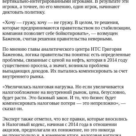
вертикально-интегрированными игроками. В результате эти
игроки, а точнее, по его мнению, один игрок, начинают
диктовать политику.
«Хочу — гружу, хочу — не гружу. В целом, те решения,
которые предпринимаются правительством по стабилизации,
компания позволяет себе бойкотировать», — возмущен
Баженов, считая решения правительства неверными.
По мнению главы аналитического центра НТС Григория
Баженова, логика правительства понятна: есть определенные
проблемы, связанные с ценой на нефть, которая в 2014 году
существенно просела, а значит, возникла проблема
выпадающих доходов. Их пытались компенсировать за счет
внутреннего рынка.
«Увеличилась налоговая нагрузка. Но если увеличивается
налогообложение на внутренний рынок, цена, безусловно,
будет расти. Это базовый закон. И то, что бизнес будет
компенсировать налоговые потери — это непреложно», —
сказал он.
Эксперт также отметил, что все правки, которые вносились
в Налоговый кодекс, начиная с 2014 года в отношении
акцизов, предполагали их понижение, но это никогда
не происходило и, в конечном итоге, налоговая нагрузка