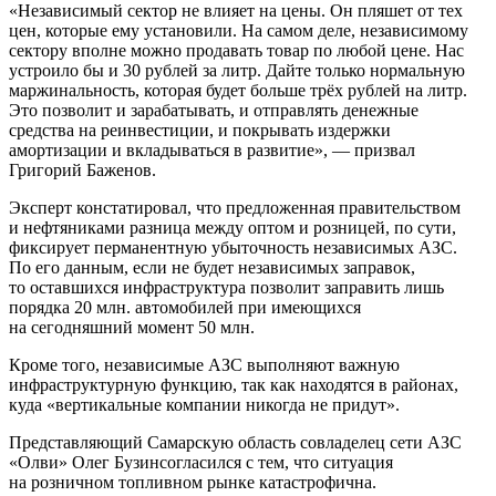
«Независимый сектор не влияет на цены. Он пляшет от тех
цен, которые ему установили. На самом деле, независимому
сектору вполне можно продавать товар по любой цене. Нас
устроило бы и 30 рублей за литр. Дайте только нормальную
маржинальность, которая будет больше трёх рублей на литр.
Это позволит и зарабатывать, и отправлять денежные
средства на реинвестиции, и покрывать издержки
амортизации и вкладываться в развитие», — призвал
Григорий Баженов.
Эксперт констатировал, что предложенная правительством
и нефтяниками разница между оптом и розницей, по сути,
фиксирует перманентную убыточность независимых АЗС.
По его данным, если не будет независимых заправок,
то оставшихся инфраструктура позволит заправить лишь
порядка 20 млн. автомобилей при имеющихся
на сегодняшний момент 50 млн.
Кроме того, независимые АЗС выполняют важную
инфраструктурную функцию, так как находятся в районах,
куда «вертикальные компании никогда не придут».
Представляющий Самарскую область совладелец сети АЗС
«Олви» Олег Бузинсогласился с тем, что ситуация
на розничном топливном рынке катастрофична.