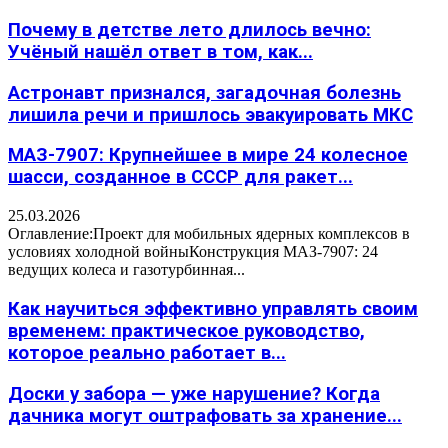
Почему в детстве лето длилось вечно:
Учёный нашёл ответ в том, как...
Астронавт признался, загадочная болезнь
лишила речи и пришлось эвакуировать МКС
МАЗ-7907: Крупнейшее в мире 24 колесное
шасси, созданное в СССР для ракет...
25.03.2026
Оглавление:Проект для мобильных ядерных комплексов в
условиях холодной войныКонструкция МАЗ-7907: 24
ведущих колеса и газотурбинная...
Как научиться эффективно управлять своим
временем: практическое руководство,
которое реально работает в...
Доски у забора — уже нарушение? Когда
дачника могут оштрафовать за хранение...