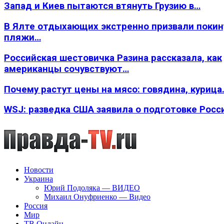
Запад и Киев пытаются втянуть Грузию в…
В Ялте отдыхающих экстренно призвали покин
пляжи…
Российская шестовичка Разина рассказала, как
американцы сочувствуют…
Почему растут цены на мясо: говядина, курица
WSJ: разведка США заявила о подготовке Росс
Новости
Украина
Юрий Подоляка — ВИДЕО
Михаил Онуфриенко — Видео
Россия
Мир
ТВ Онлайн